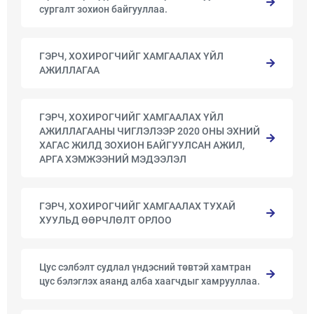
сургалт зохион байгууллаа.
ГЭРЧ, ХОХИРОГЧИЙГ ХАМГААЛАХ ҮЙЛ
АЖИЛЛАГАА
ГЭРЧ, ХОХИРОГЧИЙГ ХАМГААЛАХ ҮЙЛ
АЖИЛЛАГААНЫ ЧИГЛЭЛЭЭР 2020 ОНЫ ЭХНИЙ
ХАГАС ЖИЛД ЗОХИОН БАЙГУУЛСАН АЖИЛ,
АРГА ХЭМЖЭЭНИЙ МЭДЭЭЛЭЛ
ГЭРЧ, ХОХИРОГЧИЙГ ХАМГААЛАХ ТУХАЙ
ХУУЛЬД ӨӨРЧЛӨЛТ ОРЛОО
Цус сэлбэлт судлал үндэсний төвтэй хамтран
цус бэлэглэх аяанд алба хаагчдыг хамрууллаа.