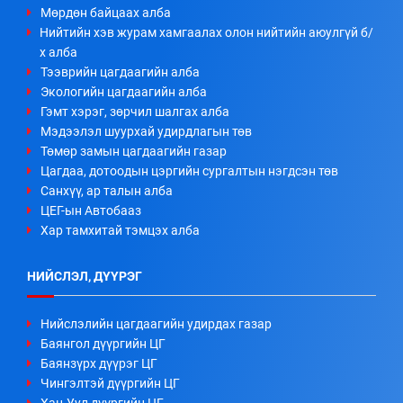
Мөрдөн байцаах алба
Нийтийн хэв журам хамгаалах олон нийтийн аюулгүй б/
х алба
Тээврийн цагдаагийн алба
Экологийн цагдаагийн алба
Гэмт хэрэг, зөрчил шалгах алба
Мэдээлэл шуурхай удирдлагын төв
Төмөр замын цагдаагийн газар
Цагдаа, дотоодын цэргийн сургалтын нэгдсэн төв
Санхүү, ар талын алба
ЦЕГ-ын Автобааз
Хар тамхитай тэмцэх алба
НИЙСЛЭЛ, ДҮҮРЭГ
Нийслэлийн цагдаагийн удирдах газар
Баянгол дүүргийн ЦГ
Баянзүрх дүүрэг ЦГ
Чингэлтэй дүүргийн ЦГ
Хан-Уул дүүргийн ЦГ