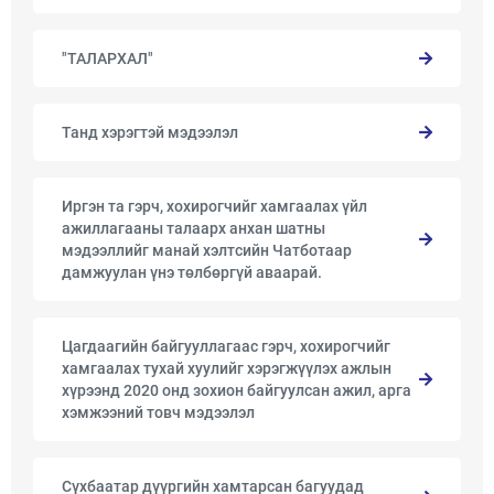
"ТАЛАРХАЛ"
Танд хэрэгтэй мэдээлэл
Иргэн та гэрч, хохирогчийг хамгаалах үйл
ажиллагааны талаарх анхан шатны
мэдээллийг манай хэлтсийн Чатботаар
дамжуулан үнэ төлбөргүй аваарай.
Цагдаагийн байгууллагаас гэрч, хохирогчийг
хамгаалах тухай хуулийг хэрэгжүүлэх ажлын
хүрээнд 2020 онд зохион байгуулсан ажил, арга
хэмжээний товч мэдээлэл
Сүхбаатар дүүргийн хамтарсан багуудад