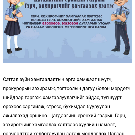
Сэтгэл зүйн хамгаалалтын арга хэмжээг шүүгч,
прокурорын захирамж, тогтоолын дагуу болон мөрдөгч
шийдвэр гаргаж, хамгаалуулагчийг айдас, түгшүүрт
орохоос сэргийлж, стресс, бухимдал бууруулан
ажиллахад оршино. Цагдаагийн ерөнхий газрын Гэрч,
хохирогчийг хамгаалах хэлтсээс хуулийн нэмэлт,
өөрчлөлттэй холбогдуулан дагаж мөрдөгдөх Цагдан