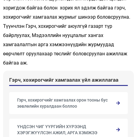
хоригдож байгаа болон хорих ял эдэлж байгаа гэрч,
хохирогчийг хамгаалах журмыг шинээр боловсруулна.
Түүнчлэн Гэрч, хохирогчийг аюулгүй газарт түр
байрлуулах, Мэдээллийн нууцлалыг хангах
хамгаалалтын арга хэмжээнүүдийн журмуудад
өөрчлөлт оруулахаар төслийг боловсруулан ажиллаж
байгаа аж.
Гэрч, хохирогчийг хамгаалах үйл ажиллагаа
Гэрч, хохирогчийг хамгаалах орон тооны бус
зөвлөлийн хуралдаан боллоо
ҮНДСЭН ЧИГ ҮҮРГИЙН ХҮРЭЭНД
ХЭРЭГЖҮҮЛСЭН АЖИЛ, АРГА ХЭМЖЭЭ