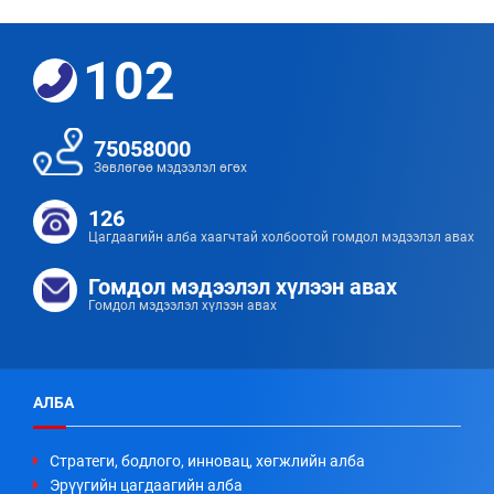
102
75058000
Зөвлөгөө мэдээлэл өгөх
126
Цагдаагийн алба хаагчтай холбоотой гомдол мэдээлэл авах
Гомдол мэдээлэл хүлээн авах
Гомдол мэдээлэл хүлээн авах
АЛБА
Стратеги, бодлого, инновац, хөгжлийн алба
Эрүүгийн цагдаагийн алба