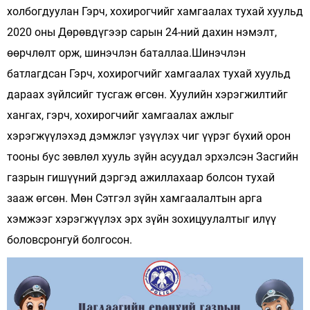
холбогдуулан Гэрч, хохирогчийг хамгаалах тухай хуульд
2020 оны Дөрөвдүгээр сарын 24-ний дахин нэмэлт,
өөрчлөлт орж, шинэчлэн баталлаа.Шинэчлэн
батлагдсан Гэрч, хохирогчийг хамгаалах тухай хуульд
дараах зүйлсийг тусгаж өгсөн. Хуулийн хэрэгжилтийг
хангах, гэрч, хохирогчийг хамгаалах ажлыг
хэрэгжүүлэхэд дэмжлэг үзүүлэх чиг үүрэг бүхий орон
тооны бус зөвлөл хууль зүйн асуудал эрхэлсэн Засгийн
газрын гишүүний дэргэд ажиллахаар болсон тухай
зааж өгсөн. Мөн Сэтгэл зүйн хамгаалалтын арга
хэмжээг хэрэгжүүлэх эрх зүйн зохицуулалтыг илүү
боловсронгуй болгосон.