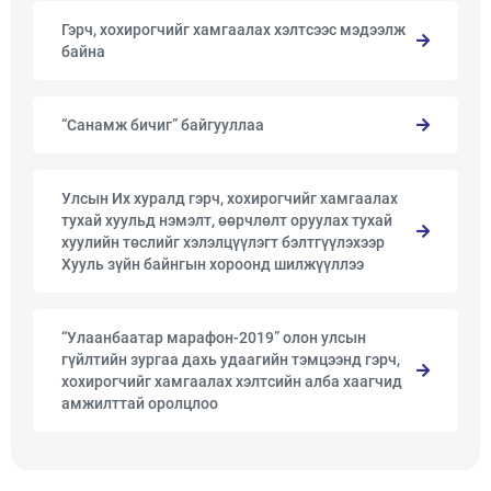
Гэрч, хохирогчийг хамгаалах хэлтсээс мэдээлж
байна
“Санамж бичиг” байгууллаа
Улсын Их хуралд гэрч, хохирогчийг хамгаалах
тухай хуульд нэмэлт, өөрчлөлт оруулах тухай
хуулийн төслийг хэлэлцүүлэгт бэлтгүүлэхээр
Хууль зүйн байнгын хороонд шилжүүллээ
“Улаанбаатар марафон-2019” олон улсын
гүйлтийн зургаа дахь удаагийн тэмцээнд гэрч,
хохирогчийг хамгаалах хэлтсийн алба хаагчид
амжилттай оролцлоо