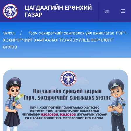
ЦАГДААГИЙН ЕРӨНХИЙ
en
ГАЗАР
Эхлэл
Гэрч, хохирогчийг хамгаалах үйл ажиллагаа ГЭРЧ,
ХОХИРОГЧИЙГ ХАМГААЛАХ ТУХАЙ ХУУЛЬД ӨӨРЧЛӨЛТ
ОРЛОО