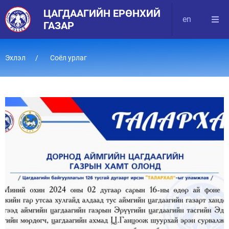
ЦАГДААГИЙН ЕРӨНХИЙ
en
ГАЗАР
Эхлэл
Соёл урлаг