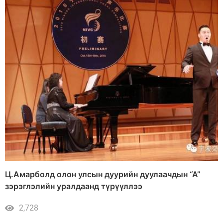
Ц.Амарболд олон улсын дуурийн дуулаачдын “А”
зэрэглэлийн уралдаанд түрүүллээ
2,728