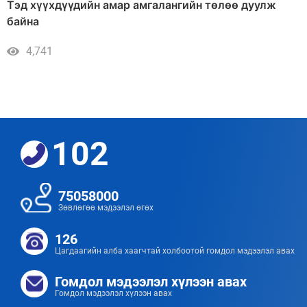
Тэд хүүхдүүдийн амар амгалангийн төлөө дуулж
байна
4,741
102
75058000
Зөвлөгөө мэдээлэл өгөх
126
Цагдаагийн алба хаагчтай холбоотой гомдол мэдээлэл авах
Гомдол мэдээлэл хүлээн авах
Гомдол мэдээлэл хүлээн авах