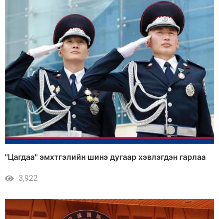
"Цагдаа" эмхтгэлийн шинэ дугаар хэвлэгдэн гарлаа
3,922