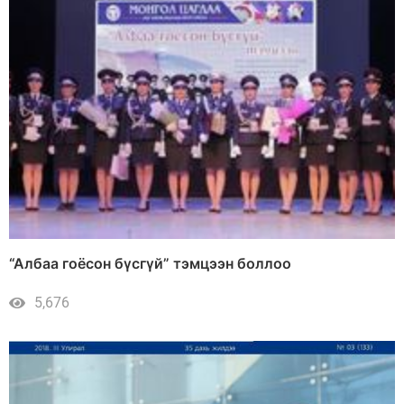
“Албаа гоёсон бүсгүй” тэмцээн боллоо
5,676