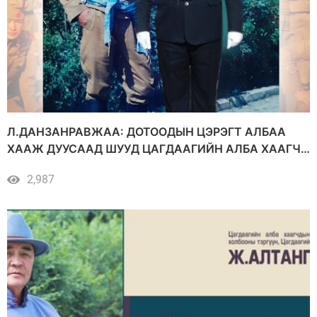
Л.ДАНЗАНРАВЖАА: ДОТООДЫН ЦЭРЭГТ АЛБАА
ХААЖ ДУУСААД ШУУД ЦАГДААГИЙН АЛБА ХААГЧ
БОЛСОН. ЕР НЬ ЭРЭГТЭЙ ХҮҮХЭД БҮР Л БАГАДАА
2,987
ЦАГДАА, ЦЭРГИЙН ХҮН БОЛОХ ЮМ САН ГЭЖ
МӨРӨӨДДӨГ БАЙХ