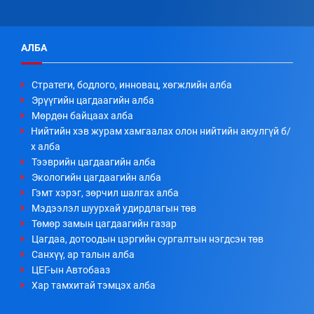
АЛБА
Стратеги, бодлого, инновац, хөгжлийн алба
Эрүүгийн цагдаагийн алба
Мөрдөн байцаах алба
Нийтийн хэв журам хамгаалах олон нийтийн аюулгүй б/
х алба
Тээврийн цагдаагийн алба
Экологийн цагдаагийн алба
Гэмт хэрэг, зөрчил шалгах алба
Мэдээлэл шуурхай удирдлагын төв
Төмөр замын цагдаагийн газар
Цагдаа, дотоодын цэргийн сургалтын нэгдсэн төв
Санхүү, ар талын алба
ЦЕГ-ын Автобааз
Хар тамхитай тэмцэх алба