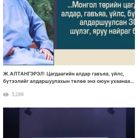
Ж.АЛТАНГЭРЭЛ: Цагдаагийн алдар гавъяа, үйлс,
бүтээлийг алдаршуулахын төлөө энэ оюун ухаанаа
зориулдаг
5,288