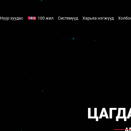
100 жил
Нүүр хуудас
Системүүд
Харьяа нэгжүүд
Холбо
ЦАГД
А