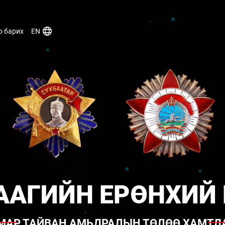
EN
о барих
ААГИЙН ЕРӨНХИЙ 
МАР ТАЙВАН АМЬДРАЛЫН ТӨЛӨӨ ХАМТД