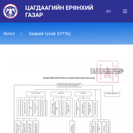
ЦАГДААГИЙН ЕРӨНХИЙ
en
ГАЗАР
Эхлэл
Бидний тухай БҮТЭЦ