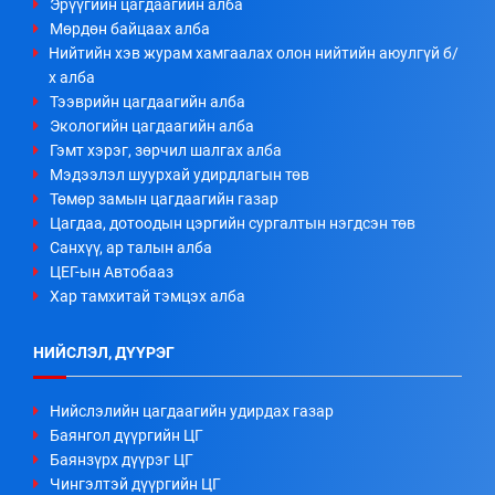
Эрүүгийн цагдаагийн алба
Мөрдөн байцаах алба
Нийтийн хэв журам хамгаалах олон нийтийн аюулгүй б/
х алба
Тээврийн цагдаагийн алба
Экологийн цагдаагийн алба
Гэмт хэрэг, зөрчил шалгах алба
Мэдээлэл шуурхай удирдлагын төв
Төмөр замын цагдаагийн газар
Цагдаа, дотоодын цэргийн сургалтын нэгдсэн төв
Санхүү, ар талын алба
ЦЕГ-ын Автобааз
Хар тамхитай тэмцэх алба
НИЙСЛЭЛ, ДҮҮРЭГ
Нийслэлийн цагдаагийн удирдах газар
Баянгол дүүргийн ЦГ
Баянзүрх дүүрэг ЦГ
Чингэлтэй дүүргийн ЦГ