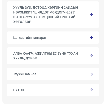
ХУУЛЬ ЗҮЙ, ДОТООД ХЭРГИЙН САЙДЫН
НЭРЭМЖИТ “ШИЛДЭГ МӨРДӨГЧ-2023”
ШАЛГАРУУЛАХ ТЭМЦЭЭНИЙ ЕРӨНХИЙ
ХӨТӨЛБӨР
Цагдаагийн тангараг
АЛБА ХААГЧ, АЖИЛТНЫ ЁС ЗҮЙН ТУХАЙ
ХУУЛЬ, ДҮРЭМ
Түүхэн замнал
БҮТЭЦ