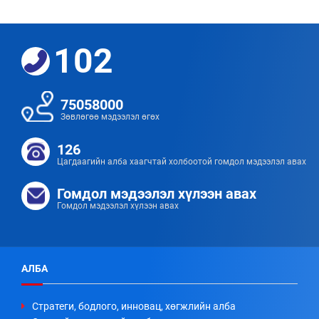
102
75058000
Зөвлөгөө мэдээлэл өгөх
126
Цагдаагийн алба хаагчтай холбоотой гомдол мэдээлэл авах
Гомдол мэдээлэл хүлээн авах
Гомдол мэдээлэл хүлээн авах
АЛБА
Стратеги, бодлого, инновац, хөгжлийн алба