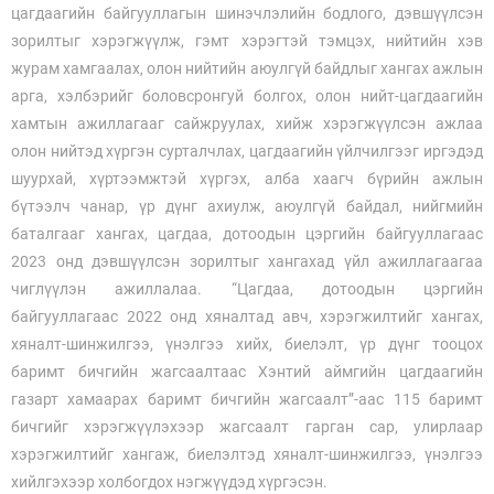
цагдаагийн байгууллагын шинэчлэлийн бодлого, дэвшүүлсэн
зорилтыг хэрэгжүүлж, гэмт хэрэгтэй тэмцэх, нийтийн хэв
журам хамгаалах, олон нийтийн аюулгүй байдлыг хангах ажлын
арга, хэлбэрийг боловсронгуй болгох, олон нийт-цагдаагийн
хамтын ажиллагааг сайжруулах, хийж хэрэгжүүлсэн ажлаа
олон нийтэд хүргэн сурталчлах, цагдаагийн үйлчилгээг иргэдэд
шуурхай, хүртээмжтэй хүргэх, алба хаагч бүрийн ажлын
бүтээлч чанар, үр дүнг ахиулж, аюулгүй байдал, нийгмийн
баталгааг хангах, цагдаа, дотоодын цэргийн байгууллагаас
2023 онд дэвшүүлсэн зорилтыг хангахад үйл ажиллагаагаа
чиглүүлэн ажиллалаа. “Цагдаа, дотоодын цэргийн
байгууллагаас 2022 онд хяналтад авч, хэрэгжилтийг хангах,
хяналт-шинжилгээ, үнэлгээ хийх, биелэлт, үр дүнг тооцох
баримт бичгийн жагсаалтаас Хэнтий аймгийн цагдаагийн
газарт хамаарах баримт бичгийн жагсаалт”-аас 115 баримт
бичгийг хэрэгжүүлэхээр жагсаалт гарган сар, улирлаар
хэрэгжилтийг хангаж, биелэлтэд хяналт-шинжилгээ, үнэлгээ
хийлгэхээр холбогдох нэгжүүдэд хүргэсэн.