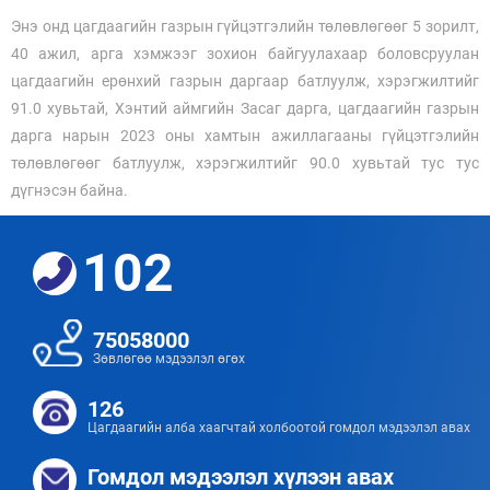
Энэ онд цагдаагийн газрын гүйцэтгэлийн төлөвлөгөөг 5 зорилт,
40 ажил, арга хэмжээг зохион байгуулахаар боловсруулан
цагдаагийн ерөнхий газрын даргаар батлуулж, хэрэгжилтийг
91.0 хувьтай, Хэнтий аймгийн Засаг дарга, цагдаагийн газрын
дарга нарын 2023 оны хамтын ажиллагааны гүйцэтгэлийн
төлөвлөгөөг батлуулж, хэрэгжилтийг 90.0 хувьтай тус тус
дүгнэсэн байна.
102
75058000
Зөвлөгөө мэдээлэл өгөх
126
Цагдаагийн алба хаагчтай холбоотой гомдол мэдээлэл авах
Гомдол мэдээлэл хүлээн авах