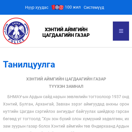
100 жил
Нүүр хуудас
Системүүд
ХЭНТИЙ АЙМГИЙН
ЦАГДААГИЙН ГАЗАР
Танилцуулга
ХЭНТИЙ АЙМГИЙН ЦАГДААГИЙН ГАЗАР
ТҮҮХЭН ЗАМНАЛ
БНМАУ-ын Ардын сайд нарын зөвлөлийн тогтоолоор 1937 онд
Хэнтий, Булган, Архангай, Завхан зэрэг аймгуудад анхны орон
нутгийн Цагдан сэргийлэх ангиудыг байгуулах шийдвэр гарсан
бөгөөд уг тогтоолд “Хүн зон бүхий олон хүмүүний хөдөлгөөн, их
зам зуурын газар болох Хэнтий аймгийн төв Өндөрхаанд Ардын