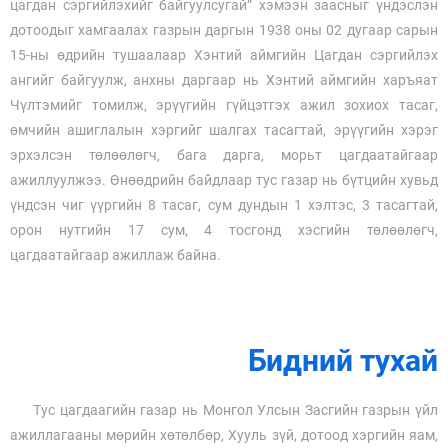
цагдан сэргийлэхийг байгуулсугай” хэмээн заасныг үндэслэн
дотоодыг хамгаалах газрын даргын 1938 оны 02 дугаар сарын
15-ны өдрийн тушаалаар Хэнтий аймгийн Цагдан сэргийлэх
ангийг байгуулж, анхны даргаар нь Хэнтий аймгийн харъяат
Чүлтэмийг томилж, эрүүгийн гүйцэтгэх ажил зохиох тасаг,
өмчийн ашиглалын хэргийг шалгах тасагтай, эрүүгийн хэрэг
эрхэлсэн төлөөлөгч, бага дарга, морьт цагдаатайгаар
ажиллуулжээ. Өнөөдрийн байдлаар тус газар нь бүтцийн хувьд
үндсэн чиг үүргийн 8 тасаг, сум дундын 1 хэлтэс, 3 тасагтай,
орон нутгийн 17 сум, 4 тосгонд хэсгийн төлөөлөгч,
цагдаатайгаар ажиллаж байна.
Бидний тухай
Тус цагдаагийн газар нь Монгол Улсын Засгийн газрын үйл
ажиллагааны мөрийн хөтөлбөр, Хууль зүй, дотоод хэргийн яам,