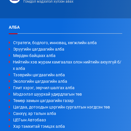
Гомдол мэдээлэл хүлээн авах
АЛБА
Стратеги, бодлого, инновац, хөгжлийн алба
Эрүүгийн цагдаагийн алба
Мөрдөн байцаах алба
Нийтийн хэв журам хамгаалах олон нийтийн аюулгүй б/
х алба
Тээврийн цагдаагийн алба
Экологийн цагдаагийн алба
Гэмт хэрэг, зөрчил шалгах алба
Мэдээлэл шуурхай удирдлагын төв
Төмөр замын цагдаагийн газар
Цагдаа, дотоодын цэргийн сургалтын нэгдсэн төв
Санхүү, ар талын алба
ЦЕГ-ын Автобааз
Хар тамхитай тэмцэх алба