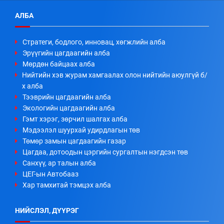
АЛБА
Стратеги, бодлого, инновац, хөгжлийн алба
Эрүүгийн цагдаагийн алба
Мөрдөн байцаах алба
Нийтийн хэв журам хамгаалах олон нийтийн аюулгүй б/
х алба
Тээврийн цагдаагийн алба
Экологийн цагдаагийн алба
Гэмт хэрэг, зөрчил шалгах алба
Мэдээлэл шуурхай удирдлагын төв
Төмөр замын цагдаагийн газар
Цагдаа, дотоодын цэргийн сургалтын нэгдсэн төв
Санхүү, ар талын алба
ЦЕГ-ын Автобааз
Хар тамхитай тэмцэх алба
НИЙСЛЭЛ, ДҮҮРЭГ