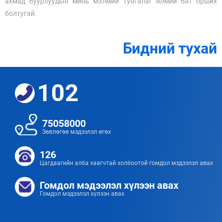
ахмад буурлуудын минь мэлмий тунгалаг өлмий бат орших
болтугай.
Бидний тухай
102
75058000
Зөвлөгөө мэдээлэл өгөх
126
Цагдаагийн алба хаагчтай холбоотой гомдол мэдээлэл авах
Гомдол мэдээлэл хүлээн авах
Гомдол мэдээлэл хүлээн авах