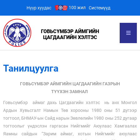
100 жил
Нүүр хуудас
Системүүд
ГОВЬСҮМБЭР АЙМГИЙН
ЦАГДААГИЙН ХЭЛТЭС
Танилцуулга
ГОВЬСҮМБЭР АЙМГИЙН ЦАГДААГИЙН ГАЗРЫН
ТҮҮХЭН ЗАМНАЛ
Говьсүмбэр аймаг дахь Цагдаагийн хэлтэс нь анх Монгол
Ардын Хувьсгалт Намын Төв хорооны 1980 оны 51 дүгээр
тогтоол, БНМАУ-ын Сайд нарын Зөвлөлийн 1980 оны 252 дугаар
тогтоолыг үндэслэн гаргасан Нийгмийг Аюулаас Хамгаалах
Яамны сайдын “Зарим аймаг, хотын Нийгмийг аюулаас