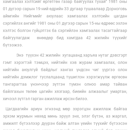
хамгаалах хэлтсийг өргөтгөн газар байгуулах тухай” 1981 оны
01 дүгээр сарын 19-ний өдрийн 33 дугаар тушаалаар Дорноговь
аймгийн Нийгмийг аюулаас хамгаалах хэлтсийн цагдан
сэргийлэх ангийг 1981 оны 01 дүгээр сарын 15-ны өдрөөс эхлэн
хэлтэс болгон гүйцэтгэх ба сэргийлэн хамгаалах тасагтайгаар
байгуулагдаж өнөөдөр бид хамтдаа 42 жилийн түүхийг
бүтээжээ.
Энэ түүхэн 42 жилийн хугацаанд харъяа нутаг дэвсгэрт
гэмт хэрэгтэй тэмцэх, нийтийн хэв журам хамгаалах, олон
нийтийн аюулгүй байдлыг хангах үндсэн чиг үүргээ олон
нийтийн дэмжлэг туслалцаанд түшиглэн хэрэгжүүлж өргөсөн
тангарагтаа үнэнчээр зүтгэн түмэн олноо амар тайван
байлгахын төлөө цагийн хязгаар, биеийн алжаалыг умартан,
хичээл зүтгэл гарган ажиллаж ирсэн билээ.
Цагдаагийн ариун эгнээнд мөр зэрэгцэн ажиллаж байгаа
эрхэм журмын нөхөд минь эрүүл энх, элэг бүтэн, аз жаргал,
амжилт бүтээлээр дүүрэн байж алтан үеийн түүхийг бүтээсэн