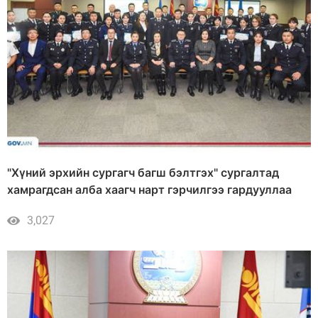
"Хүний эрхийн сургагч багш бэлтгэх" сургалтад
хамрагдсан алба хаагч нарт гэрчилгээ гардууллаа
3,027