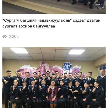
“Сургагч багшийг чадавхжуулах нь” сэдэвт давтан
сургалт зохион байгууллаа
2,205