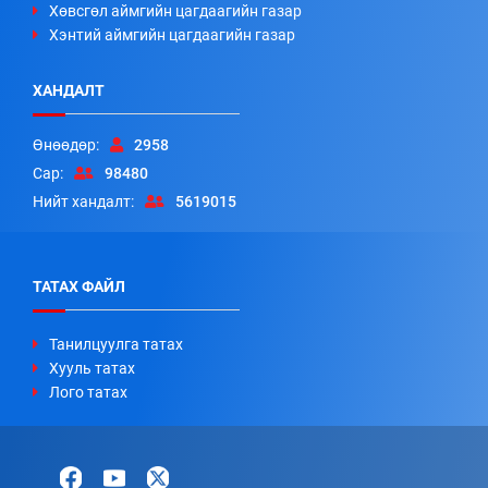
Хөвсгөл аймгийн цагдаагийн газар
Хэнтий аймгийн цагдаагийн газар
ХАНДАЛТ
Өнөөдөр:
2958
Сар:
98480
Нийт хандалт:
5619015
ТАТАХ ФАЙЛ
Танилцуулга татах
Хууль татах
Лого татах