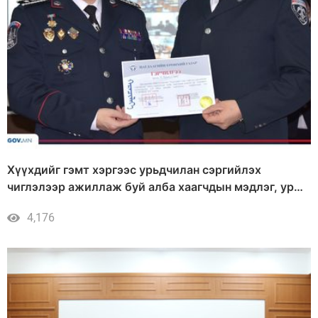
Хүүхдийг гэмт хэргээс урьдчилан сэргийлэх
чиглэлээр ажиллаж буй алба хаагчдын мэдлэг, ур
чадварыг дээшлүүлэх цахим сургалт амжилттай
4,176
зохион байгуулагдлаа