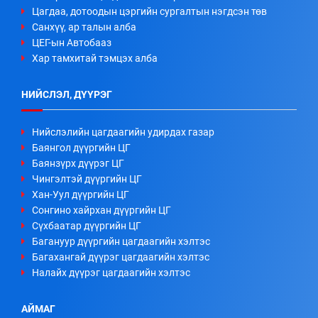
Цагдаа, дотоодын цэргийн сургалтын нэгдсэн төв
Санхүү, ар талын алба
ЦЕГ-ын Автобааз
Хар тамхитай тэмцэх алба
НИЙСЛЭЛ, ДҮҮРЭГ
Нийслэлийн цагдаагийн удирдах газар
Баянгол дүүргийн ЦГ
Баянзүрх дүүрэг ЦГ
Чингэлтэй дүүргийн ЦГ
Хан-Уул дүүргийн ЦГ
Сонгино хайрхан дүүргийн ЦГ
Сүхбаатар дүүргийн ЦГ
Багануур дүүргийн цагдаагийн хэлтэс
Багахангай дүүрэг цагдаагийн хэлтэс
Налайх дүүрэг цагдаагийн хэлтэс
АЙМАГ