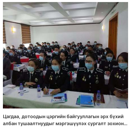
Цагдаа, дотоодын цэргийн байгууллагын эрх бүхий
албан тушаалтнуудыг мэргэшүүлэх сургалт зохион
байгуулагдаж байна