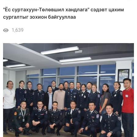
"Ёс суртахуун-Төлөвшил хандлага" сэдэвт цахим
сургалтыг зохион байгууллаа
1,639