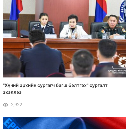
"Хүний эрхийн сургагч багш бэлтгэх" сургалт
эхэллээ
2,922