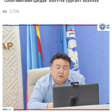
“Олон нийтийн цагдаа" бэлтгэх сургалт эхэллээ
2,706