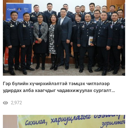
Гэр бүлийн хүчирхийлэлтэй тэмцэх чиглэлээр
удирдах алба хаагчдыг чадавхижуулах сургалт
зохион байгуулагдлаа
2,972