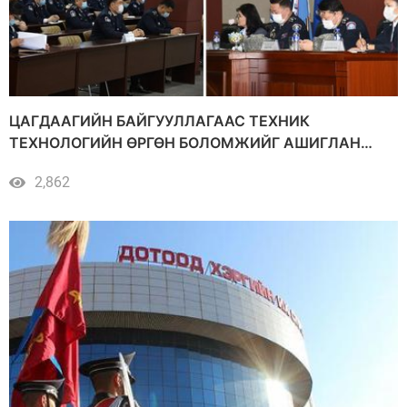
ЦАГДААГИЙН БАЙГУУЛЛАГААС ТЕХНИК
ТЕХНОЛОГИЙН ӨРГӨН БОЛОМЖИЙГ АШИГЛАН
АЛБА ХААГЧДАА МЭРГЭШҮҮЛЛЭЭ
2,862