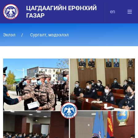
ЦАГДААГИЙН ЕРӨНХИЙ
en
ГАЗАР
Эхлэл
Сургалт, мэдээлэл