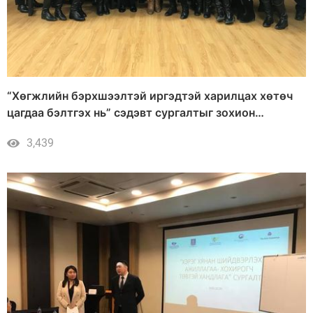
“Хөгжлийн бэрхшээлтэй иргэдтэй харилцах хөтөч
цагдаа бэлтгэх нь” сэдэвт сургалтыг зохион
байгууллаа
3,439