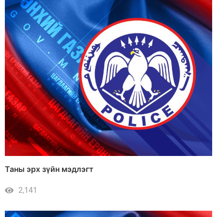
Таны эрх зүйн мэдлэгт
2,141