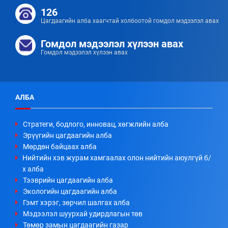
126
Цагдаагийн алба хаагчтай холбоотой гомдол мэдээлэл авах
Гомдол мэдээлэл хүлээн авах
Гомдол мэдээлэл хүлээн авах
АЛБА
Стратеги, бодлого, инновац, хөгжлийн алба
Эрүүгийн цагдаагийн алба
Мөрдөн байцаах алба
Нийтийн хэв журам хамгаалах олон нийтийн аюулгүй б/
х алба
Тээврийн цагдаагийн алба
Экологийн цагдаагийн алба
Гэмт хэрэг, зөрчил шалгах алба
Мэдээлэл шуурхай удирдлагын төв
Төмөр замын цагдаагийн газар