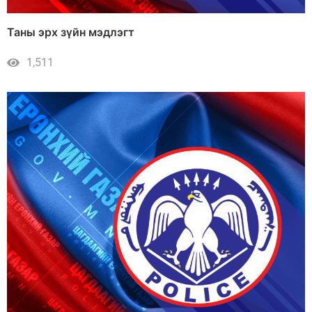
Таны эрх зүйн мэдлэгт
1,511