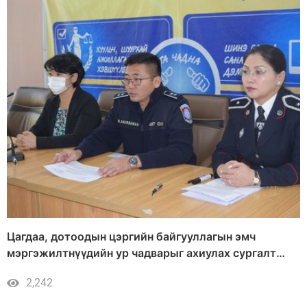
Цагдаа, дотоодын цэргийн байгууллагын эмч
мэргэжилтнүүдийн ур чадварыг ахиулах сургалт
эхэллээ
2,242