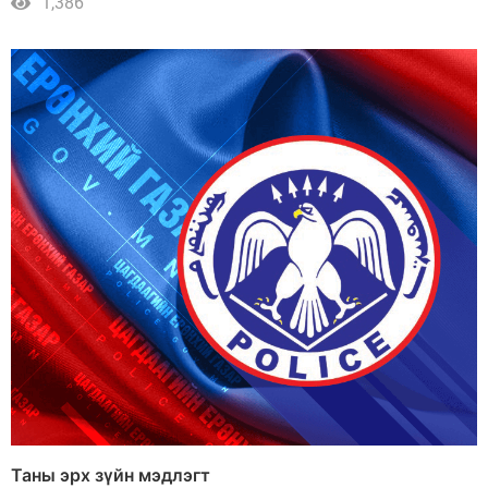
1,386
Таны эрх зүйн мэдлэгт