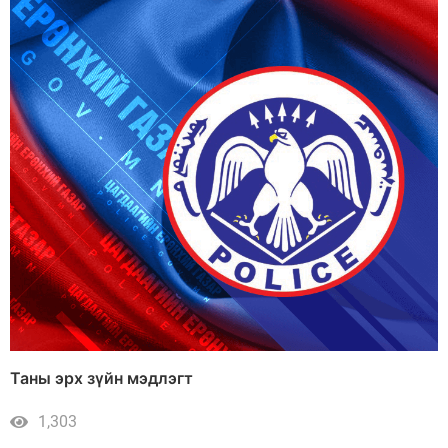
Таны эрх зүйн мэдлэгт
1,303