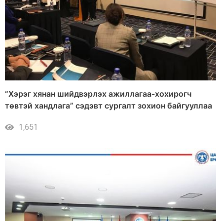
“Хэрэг хянан шийдвэрлэх ажиллагаа-хохирогч
төвтэй хандлага” сэдэвт сургалт зохион байгууллаа
1,651