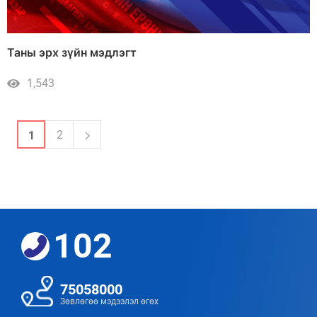
Таны эрх зүйн мэдлэгт
1,543
2
1
102
75058000
Зөвлөгөө мэдээлэл өгөх