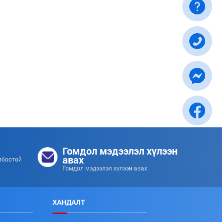
Гомдол мэдээлэл хүлээн
авах
лбоотой
Гомдол мэдээлэл хүлээн авах
ХАНДАЛТ