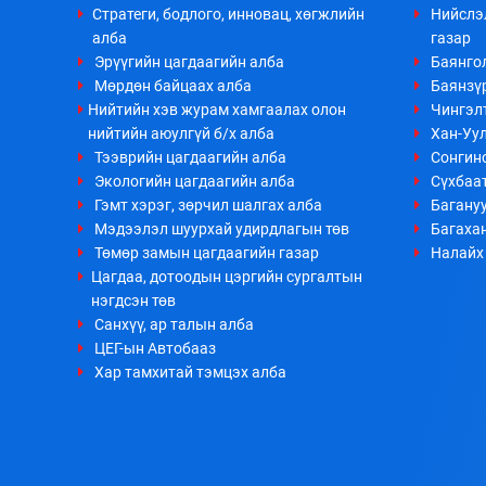
Стратеги, бодлого, инновац, хөгжлийн
Нийслэ
алба
газар
Эрүүгийн цагдаагийн алба
Баянго
Мөрдөн байцаах алба
Баянзүр
Нийтийн хэв журам хамгаалах олон
Чингэл
нийтийн аюулгүй б/х алба
Хан-Уул
Тээврийн цагдаагийн алба
Сонгино
Экологийн цагдаагийн алба
Сүхбаа
Гэмт хэрэг, зөрчил шалгах алба
Багануу
Мэдээлэл шуурхай удирдлагын төв
Багахан
Төмөр замын цагдаагийн газар
Налайх 
Цагдаа, дотоодын цэргийн сургалтын
нэгдсэн төв
Санхүү, ар талын алба
ЦЕГ-ын Автобааз
Хар тамхитай тэмцэх алба