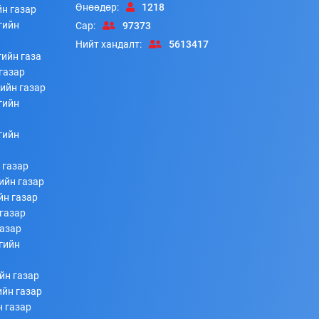
Өнөөдөр:
1218
йн газар
гийн
Сар:
97373
Нийт хандалт:
5613417
ийн газа
газар
ийн газар
гийн
гийн
 газар
ийн газар
йн газар
газар
газар
гийн
йн газар
ийн газар
н газар