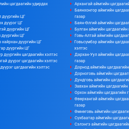
лийн цагдаагийн удирдах
Архангай аймгийн цагдааги
Баянхонгор аймгийн цагдаа
л дүүргийн ЦГ
газар
х дүүрэг ЦГ
Баян-Өлгий аймгийн цагдааг
тэй дүүргийн ЦГ
Булган аймгийн цагдаагийн 
 дүүргийн ЦГ
Говь-Алтай аймгийн цагдааг
 хайрхан дүүргийн ЦГ
Говьсүмбэр аймгийн цагдаа
тар дүүргийн ЦГ
хэлтэс
р дүүргийн цагдаагийн хэлтэс
Дархан-Уул аймгийн цагдаа
гай дүүрэг цагдаагийн хэлтэс
газар
дүүрэг цагдаагийн хэлтэс
Дорнод аймгийн цагдаагийн
Дорноговь аймгийн цагдааг
Дундговь аймгийн цагдааги
Завхан аймгийн цагдаагийн 
Орхон аймгийн цагдаагийн 
Өвөрхангай аймгийн цагдаа
газар
Өмнөговь аймгийн цагдааги
Сүхбаатар аймгийн цагдааг
Сэлэнгэ аймгийн цагдаагий