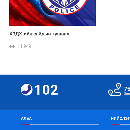
ХЗДХ-ийн сайдын тушаал
11,949
102
7
Зөв
АЛБА
НИЙСЛЭЛ