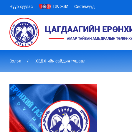
100 жил
Нүүр хуудас
Системүүд
ЦАГДААГИЙН ЕРӨНХ
АМАР ТАЙВАН АМЬДРАЛЫН ТӨЛӨӨ 
Эхлэл
ХЗДХ-ийн сайдын тушаал