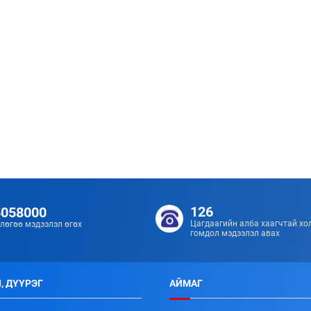
126
5058000
Цагдаагийн алба хаагчтай хо
лөгөө мэдээлэл өгөх
гомдол мэдээлэл авах
, ДҮҮРЭГ
АЙМАГ