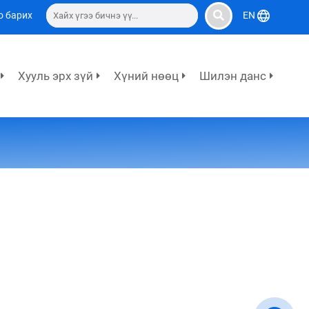
о барих
EN
Хууль эрх зүй
Хүний нөөц
Шилэн данс