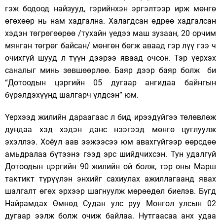
гэж бодоод найзууд, гэрийнхэн эргэлтээр ирж мөнгө
өгөхөөр нь нам хадгална. Халагдсан өдрөө хадгалсан
хэдэн төгрөгөөрөө /тухайн үедээ маш зузаан, 20 орчим
мянган төгрөг байсан/ мөнгөн бөгж аваад гэр лүү гээ ч
очихгүй шууд л түүн дээрээ яваад очсон. Тэр үерхэх
саналыг минь зөвшөөрлөө. Баяр дээр баяр болж би
“Дотоодын цэргийн 05 дугаар ангидаа байнгын
бүрэлдэхүүнд шалгарч үлдсэн” юм.
Үерхээд жилийн дараагаас л бид ирээдүйгээ төлөвлөж
дундаа хэд хэдэн данс нээгээд мөнгө цуглуулж
эхэллээ. Хоёул аав ээжээсээ юм авахгүйгээр өөрсдөө
амьдралаа бүтээнэ гээд эрс шийдчихсэн. Тун удалгүй
Дотоодын цэргийн 90 жилийн ой болж, тэр оны Марш
тактикт түрүүлэн энхийг сахиулах ажиллагаанд явах
шалгалт өгөх эрхээр шагнуулж мөрөөдөл биелэв. Бүгд
Найрамдах Өмнөд Судан улс руу Монгол улсын 02
дугаар ээлж болж очиж байлаа. Нутгаасаа анх удаа