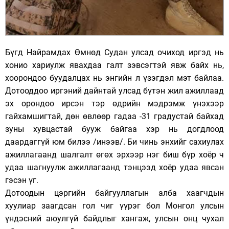
Бүгд Найрамдах Өмнөд Судан улсад очиход иргэд нь
хонио хариулж явахдаа галт зэвсэгтэй явж байх нь,
хоорондоо буудалцах нь энгийн л үзэгдэл мэт байлаа.
Дотооддоо иргэний дайнтай улсад бүтэн жил ажиллаад
эх орондоо ирсэн тэр өдрийн мэдрэмж үнэхээр
гайхамшигтай, дөн өвлөөр гадаа -31 градустай байхад
зуны хувцастай бууж байгаа хэр нь догдлоод
даардаггүй юм билээ /инээв/. Би чинь энхийг сахиулах
ажиллагаанд шалгалт өгөх эрхээр нэг биш бүр хоёр ч
удаа шагнуулж ажиллагаанд тэнцээд хоёр удаа явсан
гэсэн үг.
Дотоодын цэргийн байгууллагын алба хаагчдын
хуулиар заагдсан гол чиг үүрэг бол Монгол улсын
үндэсний аюулгүй байдлыг хангаж, улсын онц чухал