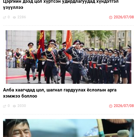
Цэргийн дээд цол хүртсэн удирдлагуудад хүндэтгэл
үзүүллээ
0
2286
2026/07/08
Алба хаагчдад цол, шагнал гардуулах ёслолын арга
хэмжээ боллоо
0
2030
2026/07/08