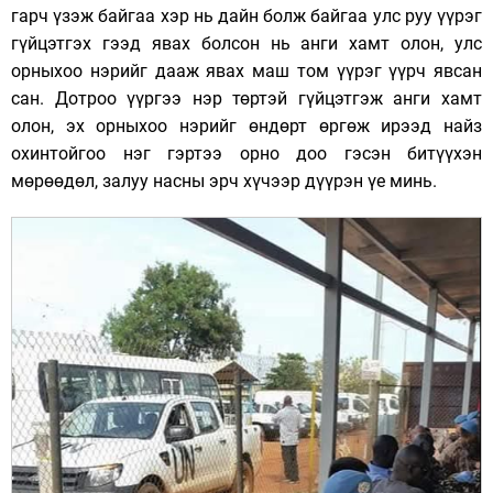
гарч үзэж байгаа хэр нь дайн болж байгаа улс руу үүрэг
гүйцэтгэх гээд явах болсон нь анги хамт олон, улс
орныхоо нэрийг дааж явах маш том үүрэг үүрч явсан
сан. Дотроо үүргээ нэр төртэй гүйцэтгэж анги хамт
олон, эх орныхоо нэрийг өндөрт өргөж ирээд найз
охинтойгоо нэг гэртээ орно доо гэсэн битүүхэн
мөрөөдөл, залуу насны эрч хүчээр дүүрэн үе минь.