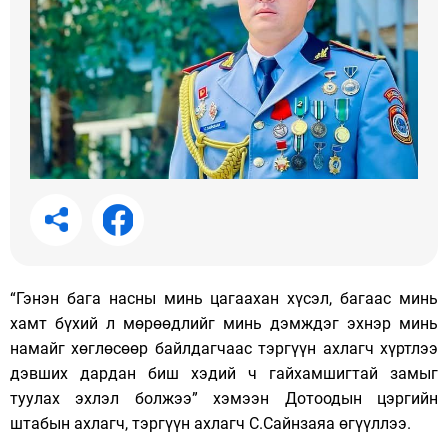
“Гэнэн бага насны минь цагаахан хүсэл, багаас минь
хамт бүхий л мөрөөдлийг минь дэмждэг эхнэр минь
намайг хөглөсөөр байлдагчаас тэргүүн ахлагч хүртлээ
дэвших дардан биш хэдий ч гайхамшигтай замыг
туулах эхлэл болжээ” хэмээн Дотоодын цэргийн
штабын ахлагч, тэргүүн ахлагч С.Сайнзаяа өгүүллээ.