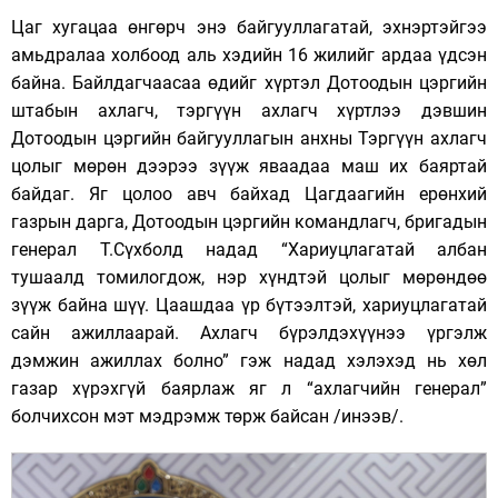
Цаг хугацаа өнгөрч энэ байгууллагатай, эхнэртэйгээ
амьдралаа холбоод аль хэдийн 16 жилийг ардаа үдсэн
байна. Байлдагчаасаа өдийг хүртэл Дотоодын цэргийн
штабын ахлагч, тэргүүн ахлагч хүртлээ дэвшин
Дотоодын цэргийн байгууллагын анхны Тэргүүн ахлагч
цолыг мөрөн дээрээ зүүж яваадаа маш их баяртай
байдаг. Яг цолоо авч байхад Цагдаагийн ерөнхий
газрын дарга, Дотоодын цэргийн командлагч, бригадын
генерал Т.Сүхболд надад “Хариуцлагатай албан
тушаалд томилогдож, нэр хүндтэй цолыг мөрөндөө
зүүж байна шүү. Цаашдаа үр бүтээлтэй, хариуцлагатай
сайн ажиллаарай. Ахлагч бүрэлдэхүүнээ үргэлж
дэмжин ажиллах болно” гэж надад хэлэхэд нь хөл
газар хүрэхгүй баярлаж яг л “ахлагчийн генерал”
болчихсон мэт мэдрэмж төрж байсан /инээв/.