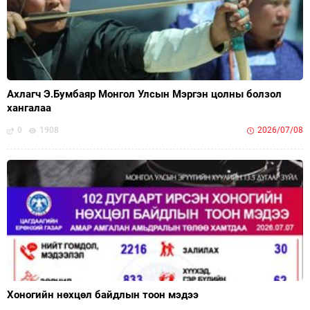
Ахлагч Э.Бумбаяр Монгол Улсын Мэргэн цолны болзол
хангалаа
0
1908
2026/07/08
Хоногийн нөхцөл байдлын тоон мэдээ