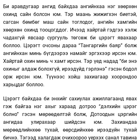
Би аравдугаар ангид байхдаа ангийнхаа нэг хөөрхөн
охинд сайн болсон юм. Тэр маань жижигхэн биетэй,
сагсан бөмбөг маш сайн тоглодог, ангийн хамгийн
хөөрхөн охинд тооцогддог. Ичээд хайртай гэдгээ хэлж
чадахгүй явсаар сургууль төгсөж би цэрэгт явахаар
боллоо. Цэрэгт очсоны дараа “Тангаргийн баяр” болж
ангийнхан минь бүгдээрээ намайг эргэхээр ирсэн юм.
Хайртай охин минь ч хамт ирсэн. Тэр үед надад “би энэ
охиныг алдаж болохгүй, ирээдүйд гэрлэнэ” гэсэн бодол
орж ирсэн юм. Түүнээс хойш захиагаар хоорондоо
харьцдаг боллоо.
Цэрэгт байхдаа би энхийг сахиулах ажиллагаанд явах
гэж байгаа нэг ахыг хараад дотроо “дэлхийн цэрэг
болно” гэсэн мөрөөдөлтэй болж, Дотоодын цэргийн
ангидаа улирахаар шийдсэн юм. Захиандаа
мөрөөдлийнхөө тухай, өөрсдийнхөө ирээдүйн тухай
бичнэ. Тэгээд халагдаж очихоороо үерхэх санал тавина