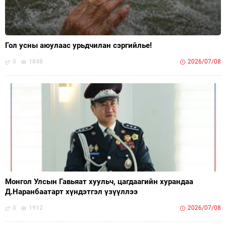
Гол усны аюулаас урьдчилан сэргийлье!
0
1848
2026/07/08
Монгол Улсын Гавьяат хуульч, цагдаагийн хурандаа
Д.Наранбаатарт хүндэтгэл үзүүллээ
0
1912
2026/07/08