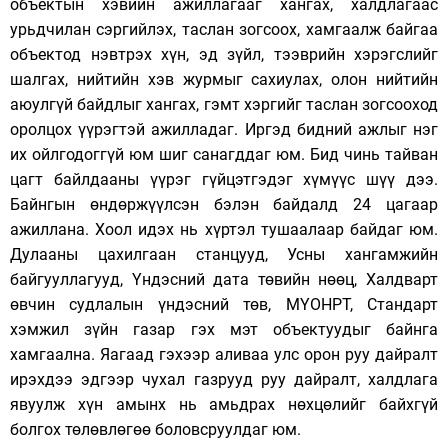
объектын хэвийн ажиллагааг хангах, халдлагаас
урьдчилан сэргийлэх, таслан зогсоох, хамгаалж байгаа
объектод нэвтрэх хүн, эд зүйл, тээврийн хэрэгслийг
шалгах, нийтийн хэв журмыг сахиулах, олон нийтийн
аюулгүй байдлыг хангах, гэмт хэргийг таслан зогсооход
оролцох үүрэгтэй ажилладаг. Иргэд бидний ажлыг нэг
их ойлгодоггүй юм шиг санагддаг юм. Бид чинь тайван
цагт байлдааны үүрэг гүйцэтгэдэг хүмүүс шүү дээ.
Байнгын өндөржүүлсэн бэлэн байдалд 24 цагаар
ажиллана. Хоол идэх нь хүртэл тушаалаар байдаг юм.
Дулааны цахилгаан станцууд, Усны хангамжийн
байгууллагууд, Үндэсний дата төвийн нөөц, Халдварт
өвчин судлалын үндэсний төв, МҮОНРТ, Стандарт
хэмжил зүйн газар гэх мэт объектуудыг байнга
хамгаална. Яагаад гэхээр аливаа улс орон руу дайралт
ирэхдээ эдгээр чухал газрууд руу дайралт, халдлага
явуулж хүн амынх нь амьдрах нөхцөлийг байхгүй
болгох төлөвлөгөө боловсруулдаг юм.