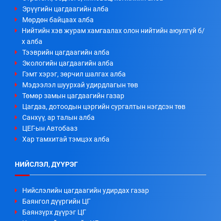
Эрүүгийн цагдаагийн алба
Мөрдөн байцаах алба
Нийтийн хэв журам хамгаалах олон нийтийн аюулгүй б/
х алба
Тээврийн цагдаагийн алба
Экологийн цагдаагийн алба
Гэмт хэрэг, зөрчил шалгах алба
Мэдээлэл шуурхай удирдлагын төв
Төмөр замын цагдаагийн газар
Цагдаа, дотоодын цэргийн сургалтын нэгдсэн төв
Санхүү, ар талын алба
ЦЕГ-ын Автобааз
Хар тамхитай тэмцэх алба
НИЙСЛЭЛ, ДҮҮРЭГ
Нийслэлийн цагдаагийн удирдах газар
Баянгол дүүргийн ЦГ
Баянзүрх дүүрэг ЦГ