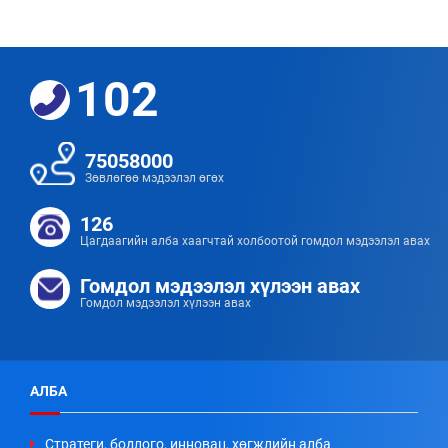
102
75058000
Зөвлөгөө мэдээлэл өгөх
126
Цагдаагийн алба хаагчтай холбоотой гомдол мэдээлэл авах
Гомдол мэдээлэл хүлээн авах
Гомдол мэдээлэл хүлээн авах
АЛБА
Стратеги, бодлого, инновац, хөгжлийн алба