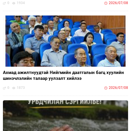
0
1934
2026/07/08
Ахмад ажилтнуудтай Нийгмийн даатгалын багц хуулийн
шинэчлэлийн талаар уулзалт хийлээ
0
1873
2026/07/08