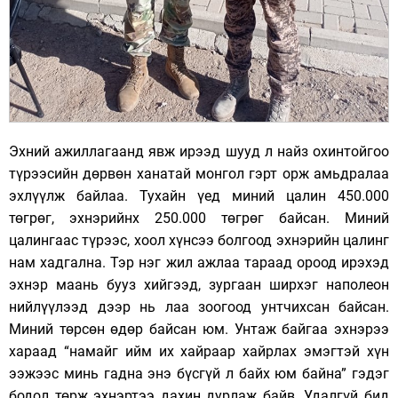
Эхний ажиллагаанд явж ирээд шууд л найз охинтойгоо
түрээсийн дөрвөн ханатай монгол гэрт орж амьдралаа
эхлүүлж байлаа. Тухайн үед миний цалин 450.000
төгрөг, эхнэрийнх 250.000 төгрөг байсан. Миний
цалингаас түрээс, хоол хүнсээ болгоод эхнэрийн цалинг
нам хадгална. Тэр нэг жил ажлаа тараад ороод ирэхэд
эхнэр маань бууз хийгээд, зургаан ширхэг наполеон
нийлүүлээд дээр нь лаа зоогоод унтчихсан байсан.
Миний төрсөн өдөр байсан юм. Унтаж байгаа эхнэрээ
хараад “намайг ийм их хайраар хайрлах эмэгтэй хүн
ээжээс минь гадна энэ бүсгүй л байх юм байна” гэдэг
бодол төрж эхнэртээ дахин дурлаж байв. Удалгүй бид