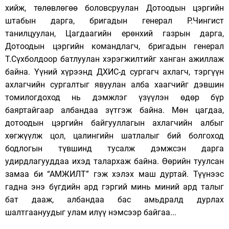
хийж, төлөвлөгөө боловсруулан Дотоодын цэргийн
штабын дарга, бригадын генерал Р.Чингист
танилцуулан, Цагдаагийн ерөнхий газрын дарга,
Дотоодын цэргийн командлагч, бригадын генерал
Т.Сүхболдоор батлуулан хэрэгжилтийг ханган ажиллаж
байна. Үүний хүрээнд ДХИС-д сургагч ахлагч, тэргүүн
ахлагчийн сургалтыг явуулан алба хаагчийг дэвшин
томилогдоход нь дэмжлэг үзүүлэн өдөр бүр
баяртайгаар албандаа зүтгэж байна. Мөн цагдаа,
дотоодын цэргийн байгууллагын ахлагчийн албыг
хөгжүүлж цол, цалингийн шатлалыг бий болгоход
бодлогын түвшинд тусалж дэмжсэн дарга
удирдлагууддаа ихэд талархаж байна. Өөрийн туулсан
замаа би “АМЖИЛТ” гэж хэлэх маш дуртай. Түүнээс
гадна энэ бүгдийн ард гэргий минь миний ард талыг
бат дааж, албандаа бас амьдралд дурлах
шалтгаануудыг улам илүү нэмсээр байгаа...