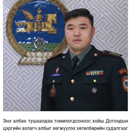
Энэ албан тушаалдаа томилогдсоноос хойш Дотоодын
цэргийн ахлагч албыг хөгжүүлэх хөтөлбөрийн судалгааг