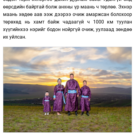
өөрсдийн байртай болж анхны үр маань ч төрлөө. Эхнэр
маань хөдөө аав ээж дээрээ очиж амаржсан болохоор
төрөхөд нь хамт байж чадаагүй ч 1000 км туулан
хүүгийнхээ нэрийг бодон нойргүй очиж, уулзаад зөндөө
их уйлсан.