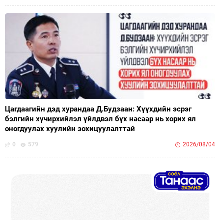
Цагдаагийн дэд хурандаа Д.Будзаан: Хүүхдийн эсрэг
бэлгийн хүчирхийлэл үйлдвэл бүх насаар нь хорих ял
оногдуулах хуулийн зохицуулалттай
0
579
2026/08/04