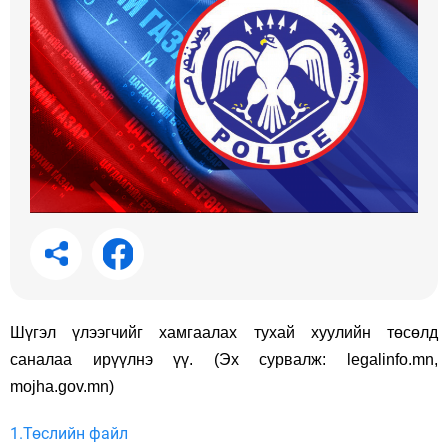
Шүгэл үлээгчийг хамгаалах тухай хуулийн төсөлд
саналаа ирүүлнэ үү.
(
Эх сурвалж:
legalinfo.mn
,
mojha.gov.mn)
1.Төслийн файл