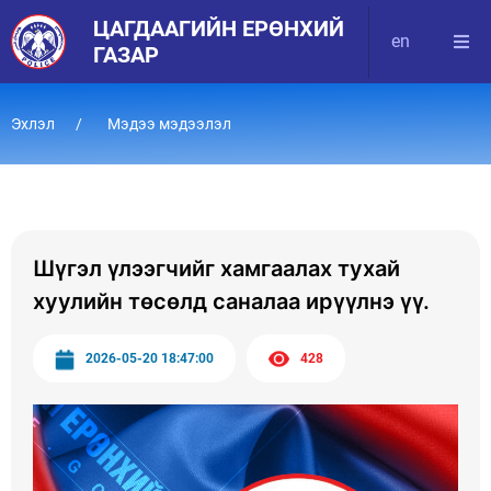
ЦАГДААГИЙН ЕРӨНХИЙ
en
ГАЗАР
Эхлэл
Мэдээ мэдээлэл
Шүгэл үлээгчийг хамгаалах тухай
хуулийн төсөлд саналаа ирүүлнэ үү.
2026-05-20 18:47:00
428