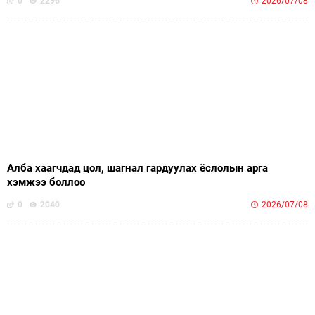
0
2296
2026/07/08
Алба хаагчдад цол, шагнал гардуулах ёслолын арга
хэмжээ боллоо
0
2040
2026/07/08