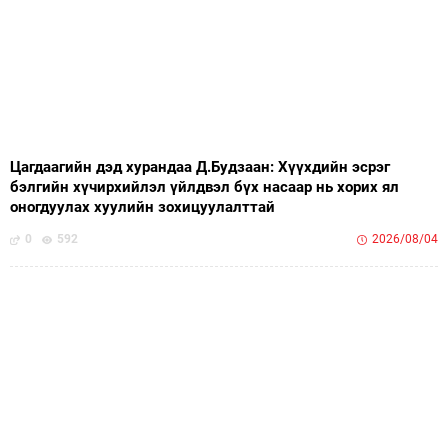
Цагдаагийн дэд хурандаа Д.Будзаан: Хүүхдийн эсрэг
бэлгийн хүчирхийлэл үйлдвэл бүх насаар нь хорих ял
оногдуулах хуулийн зохицуулалттай
0
592
2026/08/04