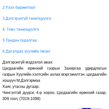
2.Үзэл баримтлал
3.Дэлгэрэнгүй танилцуулга
4. Товч танилцуулга
5.Тандан судалгаа
6.Дагалдах хуулийн төсөл
Дэлгэрэнгүй мэдээлэл авах:
Цагдаагийн ерөнхий газрын Захиргаа удирдлагын
газрын Хуулийн хэлтсийн ахлах мэргэжилтэн, цагдаагийн
хошууч М.Дэлгэрмаа
Хаяг, утасны дугаар:
Чингэлтэй дүүрэг, 4-р хороо, Цагдаагийн ерөнхий газар,
309 тоот, (7019-1098)