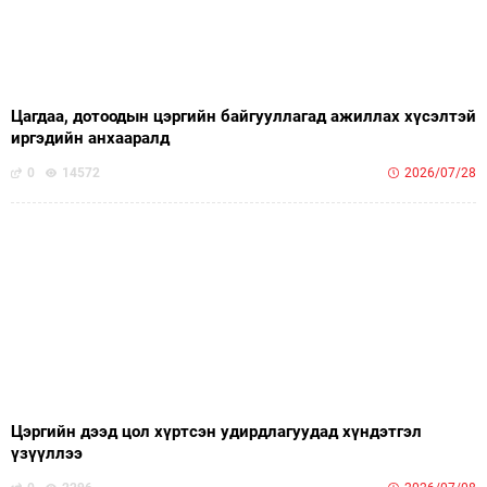
Цагдаа, дотоодын цэргийн байгууллагад ажиллах хүсэлтэй
иргэдийн анхааралд
0
14572
2026/07/28
Цэргийн дээд цол хүртсэн удирдлагуудад хүндэтгэл
үзүүллээ