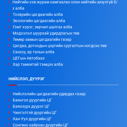
Нийтийн хэв журам хамгаалах олон нийтийн аюулгүй б/
х алба
Тээврийн цагдаагийн алба
Экологийн цагдаагийн алба
Гэмт хэрэг, зөрчил шалгах алба
Мэдээлэл шуурхай удирдлагын төв
Төмөр замын цагдаагийн газар
Цагдаа, дотоодын цэргийн сургалтын нэгдсэн төв
Санхүү, ар талын алба
ЦЕГ-ын Автобааз
Хар тамхитай тэмцэх алба
НИЙСЛЭЛ, ДҮҮРЭГ
Нийслэлийн цагдаагийн удирдах газар
Баянгол дүүргийн ЦГ
Баянзүрх дүүрэг ЦГ
Чингэлтэй дүүргийн ЦГ
Хан-Уул дүүргийн ЦГ
Сонгино хайрхан дүүргийн ЦГ