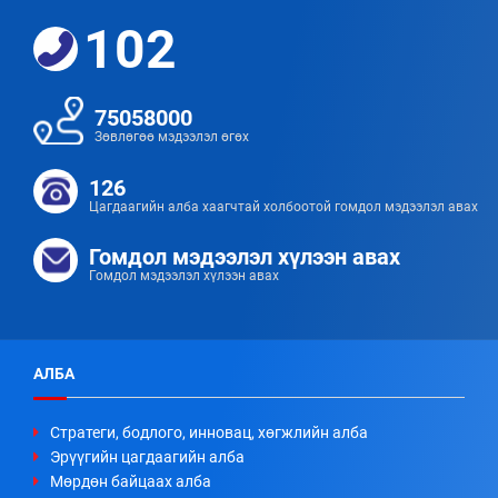
102
75058000
Зөвлөгөө мэдээлэл өгөх
126
Цагдаагийн алба хаагчтай холбоотой гомдол мэдээлэл авах
Гомдол мэдээлэл хүлээн авах
Гомдол мэдээлэл хүлээн авах
АЛБА
Стратеги, бодлого, инновац, хөгжлийн алба
Эрүүгийн цагдаагийн алба
Мөрдөн байцаах алба