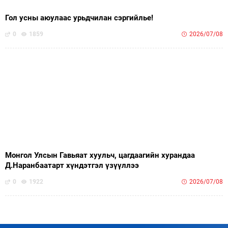
Гол усны аюулаас урьдчилан сэргийлье!
0
1859
2026/07/08
Монгол Улсын Гавьяат хуульч, цагдаагийн хурандаа
Д.Наранбаатарт хүндэтгэл үзүүллээ
0
1922
2026/07/08