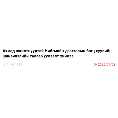
Ахмад ажилтнуудтай Нийгмийн даатгалын багц хуулийн
шинэчлэлийн талаар уулзалт хийлээ
0
1881
2026/07/08