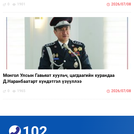
0
1901
2026/07/08
Монгол Улсын Гавьяат хуульч, цагдаагийн хурандаа
Д.Наранбаатарт хүндэтгэл үзүүллээ
0
1965
2026/07/08
102