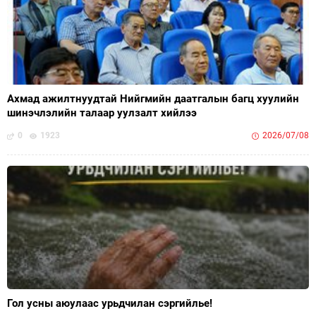
Ахмад ажилтнуудтай Нийгмийн даатгалын багц хуулийн
шинэчлэлийн талаар уулзалт хийлээ
0
1923
2026/07/08
Гол усны аюулаас урьдчилан сэргийлье!