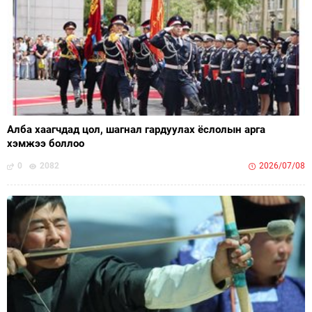
Алба хаагчдад цол, шагнал гардуулах ёслолын арга
хэмжээ боллоо
0
2082
2026/07/08