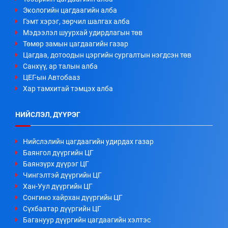
Экологийн цагдаагийн алба
Гэмт хэрэг, зөрчил шалгах алба
Мэдээлэл шуурхай удирдлагын төв
Төмөр замын цагдаагийн газар
Цагдаа, дотоодын цэргийн сургалтын нэгдсэн төв
Санхүү, ар талын алба
ЦЕГ-ын Автобааз
Хар тамхитай тэмцэх алба
НИЙСЛЭЛ, ДҮҮРЭГ
Нийслэлийн цагдаагийн удирдах газар
Баянгол дүүргийн ЦГ
Баянзүрх дүүрэг ЦГ
Чингэлтэй дүүргийн ЦГ
Хан-Уул дүүргийн ЦГ
Сонгино хайрхан дүүргийн ЦГ
Сүхбаатар дүүргийн ЦГ
Багануур дүүргийн цагдаагийн хэлтэс