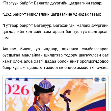
“Тэргүүн байр”-т Баянгол дүүргийн цагдаагийн газар;
“Дэд байр”-т Нийслэлийн цагдаагийн удирдах газар;
“Гутгаар байр”-т Багануур, Багахангай, Налайх дүүргийн
цагдаагийн хэлтсийн хамтарсан баг тус тус шалгарсан
юм.
Авьяас, билэг, ур чадвар, авхаалж самбаагаараа
бусдыгаа манлайлан шилдгээр тодорч шагнуулсан баг
хамт олон, алба хаагчдадаа болон нийт оролцогчдодоо
баяр хүргэж, цаашдын ажилд нь өндөр амжилтыг хүсье.