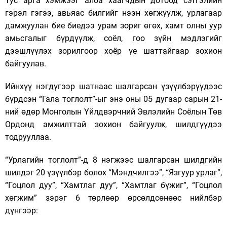
Тус арга хэмжээг алба хаагчдын дотоод сэтгэлийн
гэрэл гэгээ, авьяас билгийг нээн хөгжүүлж, урлагаар
дамжуулан бие биедээ урам зориг өгөх, хамт олны уур
амьсгалыг бүрдүүлж, соёл, гоо зүйн мэдлэгийг
дээшлүүлэх зорилгоор хоёр үе шаттайгаар зохион
байгуулав.
Ийнхүү нэгдүгээр шатнаас шалгарсан үзүүлбэрүүдээс
бүрдсэн “Гала тоглолт”-ыг энэ оны 05 дугаар сарын 21-
ний өдөр Монголын Үйлдвэрчний Эвлэлийн Соёлын Төв
Ордонд амжилттай зохион байгуулж, шилдгүүдээ
тодрууллаа.
“Урлагийн тоглолт”-д 8 нэгжээс шалгарсан шилдгийн
шилдэг 20 үзүүлбэр болох “Мэндчилгээ”, “Язгуур урлаг”,
“Гоцлол дуу”, “Хамтлаг дуу”, “Хамтлаг бүжиг”, “Гоцлол
хөгжим” зэрэг 6 төрлөөр өрсөлдсөнөөс нийлбэр
дүнгээр: