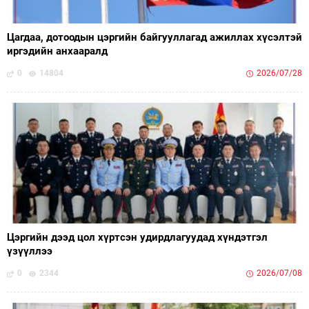
Цагдаа, дотоодын цэргийн байгууллагад ажиллах хүсэлтэй
иргэдийн анхааралд
0
14804
2026/07/28
Цэргийн дээд цол хүртсэн удирдлагуудад хүндэтгэл
үзүүллээ
0
2344
2026/07/08