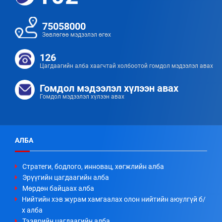
75058000
Зөвлөгөө мэдээлэл өгөх
126
Цагдаагийн алба хаагчтай холбоотой гомдол мэдээлэл авах
Гомдол мэдээлэл хүлээн авах
Гомдол мэдээлэл хүлээн авах
АЛБА
Стратеги, бодлого, инновац, хөгжлийн алба
Эрүүгийн цагдаагийн алба
Мөрдөн байцаах алба
Нийтийн хэв журам хамгаалах олон нийтийн аюулгүй б/
х алба
Тээврийн цагдаагийн алба