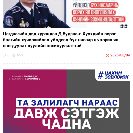
Цагдаагийн дэд хурандаа Д.Будзаан: Хүүхдийн эсрэг
бэлгийн хүчирхийлэл үйлдвэл бүх насаар нь хорих ял
оногдуулах хуулийн зохицуулалттай
0
653
2026/08/04