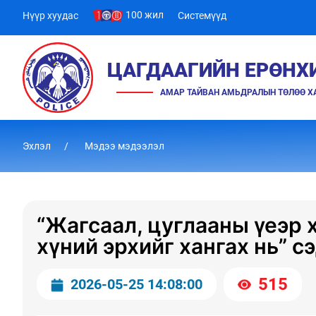
100 жил
Нүүр хуудас
Системүүд
ЦАГДААГИЙН ЕРӨНХ
АМАР ТАЙВАН АМЬДРАЛЫН ТӨЛӨӨ 
Эхлэл
Мэдээ мэдээлэл
“Жагсаал, цуглааны үеэр 
хүний эрхийг хангах нь” с
515
2026-05-25 14:08:00