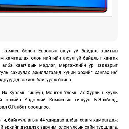
ий комисс болон Европын аюулгүй байдал, хамтын
м хамгаалах, олон нийтийн аюулгүй байдлыг хангах
, алба хаагчдын мэдлэг, мэргэжлийн ур чадварыг
ууль сахиулах ажиллагаанд хүний эрхийг хангах нь”
өдрүүдэд зохион байгуулж байна.
 Их Хурлын гишүүн, Монгол Улсын Их Хурлын Хууль
ий эрхийн Үндэсний Комиссын гишүүн Б.Энхболд,
рал О.Ганбат оролцлоо.
нги, байгууллагын 44 удирдах албан хаагч хамрагдаж
ий эрхийг дээдлэх зарчим, олон улсын сайн туршлага,