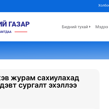
Холбо
ИЙ ГАЗАР
Бидний тухай
Мэдээ
ХАМТДАА
хэв журам сахиулахад
эдэвт сургалт эхэллээ