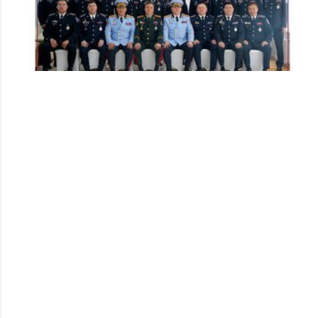
Цэргийн дээд цол хүртсэн удирдлагуудад
хүндэтгэл үзүүллээ
253
253
2026/07/08
Алба хаагчдад цол, шагнал гардуулах ёслолын арга
хэмжээ боллоо