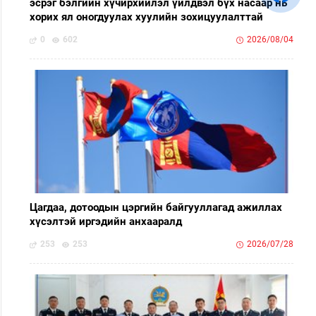
эсрэг бэлгийн хүчирхийлэл үйлдвэл бүх насаар нь
хорих ял оногдуулах хуулийн зохицуулалттай
0
602
2026/08/04
Цагдаа, дотоодын цэргийн байгууллагад ажиллах
хүсэлтэй иргэдийн анхааралд
253
253
2026/07/28