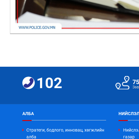
102
7
Зөв
АЛБА
НИЙСЛЭЛ
Стратеги, бодлого, инновац, хөгжлийн
Нийслэ
алба
газар