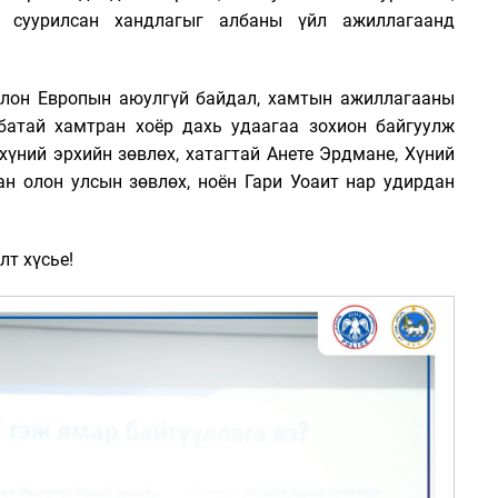
д суурилсан хандлагыг албаны үйл ажиллагаанд
олон Европын аюулгүй байдал, хамтын ажиллагааны
лбатай хамтран хоёр дахь удаагаа зохион байгуулж
хүний эрхийн зөвлөх, хатагтай Анете Эрдмане, Хүний
ан олон улсын зөвлөх, ноён Гари Уоаит нар удирдан
т хүсье!