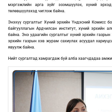
мэргэжлийн арга зүйг эзэмшүүлэх, хүний эрхэ
төлөвшүүлэхэд чиглэж байна.
Энэхүү сургалтыг Хүний эрхийн Үндэсний Комисс б
байгууллагын Ардчилсан институт, хүний эрхийн а
байна. Энэ удаагийн сургалтыг хүний эрхийн газрын 
эрхийн газрын хэв журам сахиулах асуудал хариуцс
явуулж байна.
Нийт сургалтад хамрагдаж буй алба хаагчдадаа амжил