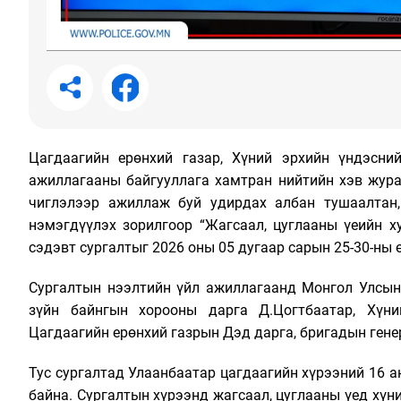
Цагдаагийн ерөнхий газар, Хүний эрхийн үндэсн
ажиллагааны байгууллага хамтран нийтийн хэв жура
чиглэлээр ажиллаж буй удирдах албан тушаалтан
нэмэгдүүлэх зорилгоор “Жагсаал, цуглааны үеийн х
сэдэвт сургалтыг 2026 оны 05 дугаар сарын 25-30-ны 
Сургалтын нээлтийн үйл ажиллагаанд Монгол Улсын
зүйн байнгын хорооны дарга Д.Цогтбаатар, Хүн
Цагдаагийн ерөнхий газрын Дэд дарга, бригадын гене
Тус сургалтад Улаанбаатар цагдаагийн хүрээний 16 а
байна. Сургалтын хүрээнд жагсаал, цуглааны үед хүн