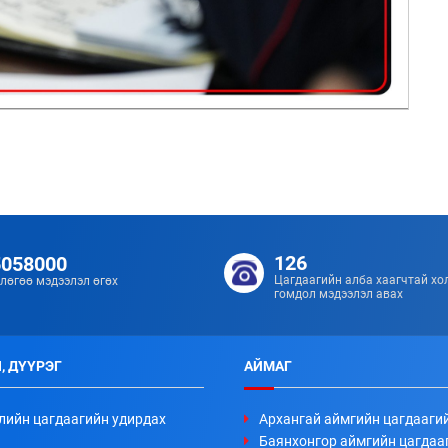
126
5058000
Цагдаагийн алба хаагчтай хо
лөгөө мэдээлэл өгөх
гомдол мэдээлэл авах
, ДҮҮРЭГ
АЙМАГ
лийн цагдаагийн удирдах
Архангай аймгийн цагдааги
Баянхонгор аймгийн цагдаа