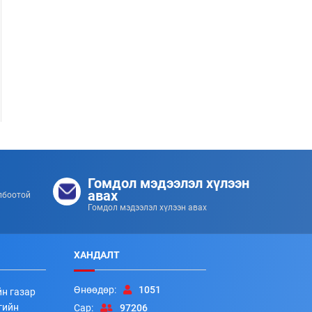
Гол усны аюулаас урьдчилан сэргийлье!
253
253
2026/07/08
Гомдол мэдээлэл хүлээн
авах
лбоотой
Гомдол мэдээлэл хүлээн авах
ХАНДАЛТ
Өнөөдөр:
1051
йн газар
гийн
Сар:
97206