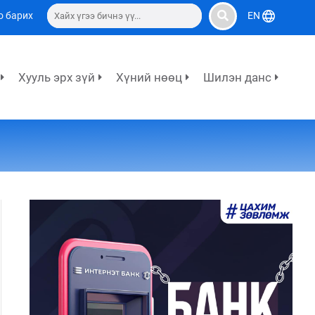
о барих
EN
Хууль эрх зүй
Хүний нөөц
Шилэн данс