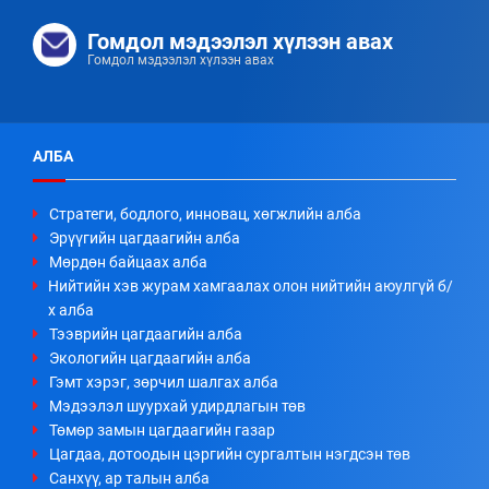
Гомдол мэдээлэл хүлээн авах
Гомдол мэдээлэл хүлээн авах
АЛБА
Стратеги, бодлого, инновац, хөгжлийн алба
Эрүүгийн цагдаагийн алба
Мөрдөн байцаах алба
Нийтийн хэв журам хамгаалах олон нийтийн аюулгүй б/
х алба
Тээврийн цагдаагийн алба
Экологийн цагдаагийн алба
Гэмт хэрэг, зөрчил шалгах алба
Мэдээлэл шуурхай удирдлагын төв
Төмөр замын цагдаагийн газар
Цагдаа, дотоодын цэргийн сургалтын нэгдсэн төв
Санхүү, ар талын алба