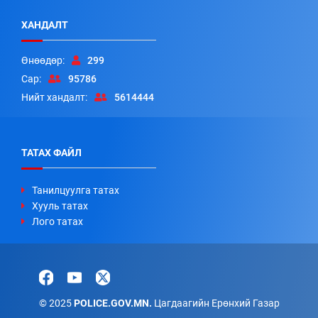
ХАНДАЛТ
Өнөөдөр:
299
Сар:
95786
Нийт хандалт:
5614444
ТАТАХ ФАЙЛ
Танилцуулга татах
Хууль татах
Лого татах
© 2025
POLICE.GOV.MN.
Цагдаагийн Ерөнхий Газар