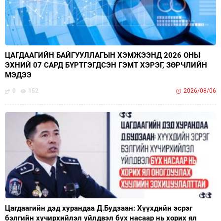
ЦАГДААГИЙН БАЙГУУЛЛАГЫН ХЭМЖЭЭНД 2026 ОНЫ
ЭХНИЙ 07 САРД БҮРТГЭГДСЭН ГЭМТ ХЭРЭГ, ЗӨРЧЛИЙН
МЭДЭЭ
0
152
2026/08/06
Цагдаагийн дэд хурандаа Д.Будзаан: Хүүхдийн эсрэг
бэлгийн хүчирхийлэл үйлдвэл бүх насаар нь хорих ял