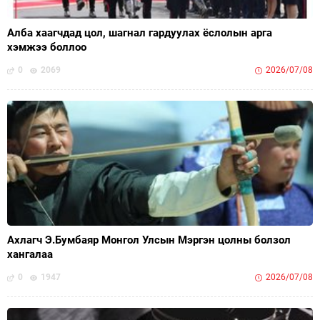
Алба хаагчдад цол, шагнал гардуулах ёслолын арга
хэмжээ боллоо
0
2069
2026/07/08
Ахлагч Э.Бумбаяр Монгол Улсын Мэргэн цолны болзол
хангалаа
0
1947
2026/07/08