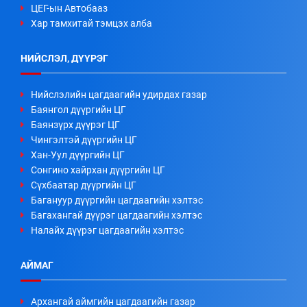
ЦЕГ-ын Автобааз
Хар тамхитай тэмцэх алба
НИЙСЛЭЛ, ДҮҮРЭГ
Нийслэлийн цагдаагийн удирдах газар
Баянгол дүүргийн ЦГ
Баянзүрх дүүрэг ЦГ
Чингэлтэй дүүргийн ЦГ
Хан-Уул дүүргийн ЦГ
Сонгино хайрхан дүүргийн ЦГ
Сүхбаатар дүүргийн ЦГ
Багануур дүүргийн цагдаагийн хэлтэс
Багахангай дүүрэг цагдаагийн хэлтэс
Налайх дүүрэг цагдаагийн хэлтэс
АЙМАГ
Архангай аймгийн цагдаагийн газар