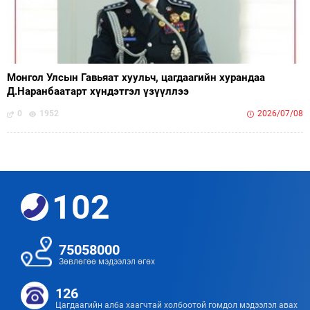
Монгол Улсын Гавьяат хуульч, цагдаагийн хурандаа
Д.Наранбаатарт хүндэтгэл үзүүллээ
0
1952
2026/07/08
102
75058000
Зөвлөгөө мэдээлэл өгөх
126
Цагдаагийн алба хаагчтай холбоотой гомдол мэдээлэл авах