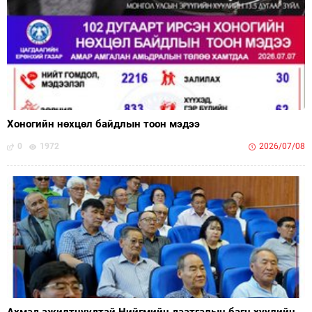
Хоногийн нөхцөл байдлын тоон мэдээ
0
1972
2026/07/08
Ахмад ажилтнуудтай Нийгмийн даатгалын багц хуулийн