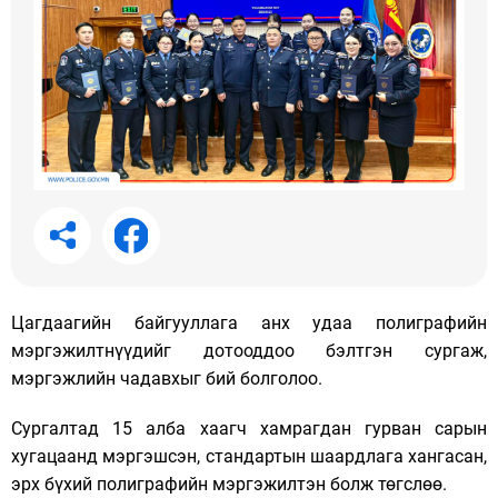
Цагдаагийн байгууллага анх удаа полиграфийн
мэргэжилтнүүдийг дотооддоо бэлтгэн сургаж,
мэргэжлийн чадавхыг бий болголоо.
Сургалтад 15 алба хаагч хамрагдан гурван сарын
хугацаанд мэргэшсэн, стандартын шаардлага хангасан,
эрх бүхий полиграфийн мэргэжилтэн болж төгслөө.