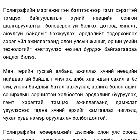
Полиграфийн мэргэжилтэн бэлтгэснээр гэмт хэрэгтэй
тэмцэх, байгууллагын хүний нөөцийн сонгон
шалгаруулалтыг боловсронгуй болгох, дотоод хяналт,
аюулгүй байдлыг бэхжүүлэх, эрсдэлийг тодорхойлох
зэрэг үйл ажиллагаанд олон улсын жишиг, орчин үеийн
технологийг нэвтрүүлэх нөхцөл бүрдэж байгаагаараа
онцлог билээ.
Мөн төрийн тусгай албанд ажиллах хүний нөөцийн
найдвартай байдлыг үнэлэх, алба хаагчдын сахилга, ёс
зүй, үнэнч байдлыг баталгаажуулах, авлига болон ашиг
сонирхлын зөрчилтэй холбоотой эрсдэлийг бууруулах,
гэмт хэрэгтэй тэмцэх ажиллагаанд дэмжлэг
үзүүлэхээс гадна хүний эрхийг хамгаалах чиглэлд
чухал хувь нэмэр оруулах ач холбогдолтой.
Полиграфийн төхөөрөмжийг дэлхийн олон улс оронд
гэмт хэрэг илрүүлэх, хүний нөөцийн сонгон