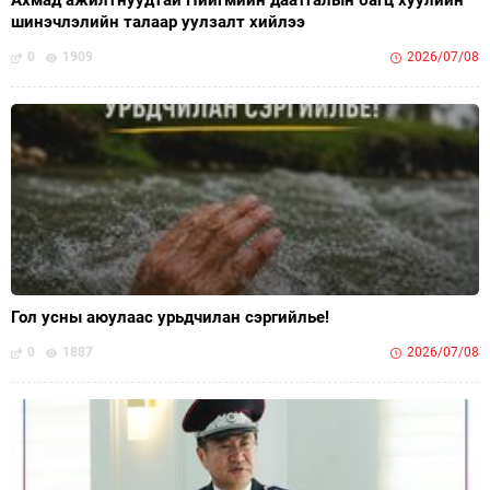
шинэчлэлийн талаар уулзалт хийлээ
0
1909
2026/07/08
Гол усны аюулаас урьдчилан сэргийлье!
0
1887
2026/07/08