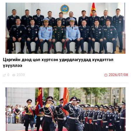
Цэргийн дээд цол хүртсэн удирдлагуудад хүндэтгэл
үзүүллээ
0
2330
2026/07/08