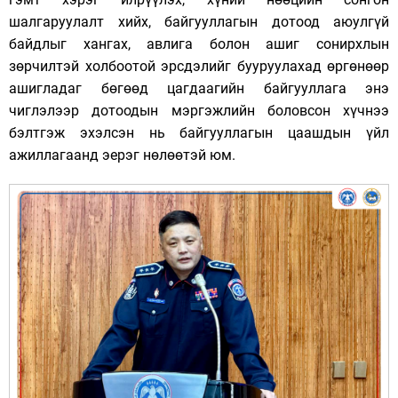
шалгаруулалт хийх, байгууллагын дотоод аюулгүй
байдлыг хангах, авлига болон ашиг сонирхлын
зөрчилтэй холбоотой эрсдэлийг бууруулахад өргөнөөр
ашигладаг бөгөөд цагдаагийн байгууллага энэ
чиглэлээр дотоодын мэргэжлийн боловсон хүчнээ
бэлтгэж эхэлсэн нь байгууллагын цаашдын үйл
ажиллагаанд эерэг нөлөөтэй юм.