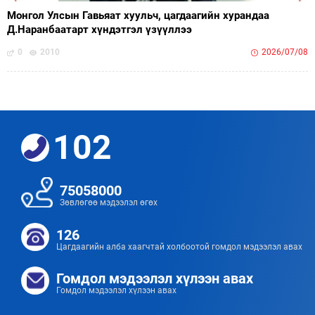
Монгол Улсын Гавьяат хуульч, цагдаагийн хурандаа
Д.Наранбаатарт хүндэтгэл үзүүллээ
0
2010
2026/07/08
102
75058000
Зөвлөгөө мэдээлэл өгөх
126
Цагдаагийн алба хаагчтай холбоотой гомдол мэдээлэл авах
Гомдол мэдээлэл хүлээн авах
Гомдол мэдээлэл хүлээн авах