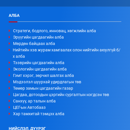
АЛБА
Стратеги, бодлого, инновац, хөгжлийн алба
Эрүүгийн цагдаагийн алба
Мөрдөн байцаах алба
Нийтийн хэв журам хамгаалах олон нийтийн аюулгүй б/
х алба
Тээврийн цагдаагийн алба
Экологийн цагдаагийн алба
Гэмт хэрэг, зөрчил шалгах алба
Мэдээлэл шуурхай удирдлагын төв
Төмөр замын цагдаагийн газар
Цагдаа, дотоодын цэргийн сургалтын нэгдсэн төв
Санхүү, ар талын алба
ЦЕГ-ын Автобааз
Хар тамхитай тэмцэх алба
НИЙСЛЭЛ, ДҮҮРЭГ