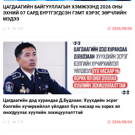
ЦАГДААГИЙН БАЙГУУЛЛАГЫН ХЭМЖЭЭНД 2026 ОНЫ
ЭХНИЙ 07 САРД БҮРТГЭГДСЭН ГЭМТ ХЭРЭГ, ЗӨРЧЛИЙН
МЭДЭЭ
0
262
2026/08/06
Цагдаагийн дэд хурандаа Д.Будзаан: Хүүхдийн эсрэг
бэлгийн хүчирхийлэл үйлдвэл бүх насаар нь хорих ял
оногдуулах хуулийн зохицуулалттай
0
719
2026/08/04