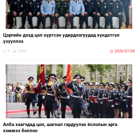
Цэргийн дээд цол хүртсэн удирдлагуудад хүндэтгэл
үзүүллээ
0
2388
2026/07/08
Алба хаагчдад цол, шагнал гардуулах ёслолын арга
хэмжээ боллоо