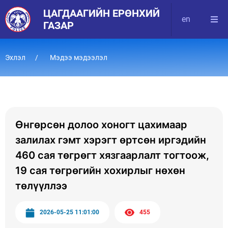
ЦАГДААГИЙН ЕРӨНХИЙ
en
ГАЗАР
Эхлэл
Мэдээ мэдээлэл
Өнгөрсөн долоо хоногт цахимаар
залилах гэмт хэрэгт өртсөн иргэдийн
460 сая төгрөгт хязгаарлалт тогтоож,
19 сая төгрөгийн хохирлыг нөхөн
төлүүллээ
2026-05-25 11:01:00
455