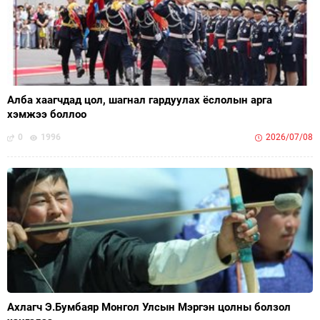
Алба хаагчдад цол, шагнал гардуулах ёслолын арга
хэмжээ боллоо
0
1996
2026/07/08
Ахлагч Э.Бумбаяр Монгол Улсын Мэргэн цолны болзол