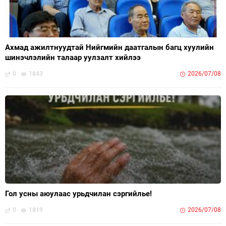
Ахмад ажилтнуудтай Нийгмийн даатгалын багц хуулийн
шинэчлэлийн талаар уулзалт хийлээ
0
1843
2026/07/08
Гол усны аюулаас урьдчилан сэргийлье!
0
1819
2026/07/08