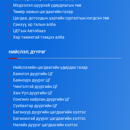
Мэдээлэл шуурхай удирдлагын төв
Төмөр замын цагдаагийн газар
Цагдаа, дотоодын цэргийн сургалтын нэгдсэн төв
Санхүү, ар талын алба
ЦЕГ-ын Автобааз
Хар тамхитай тэмцэх алба
НИЙСЛЭЛ, ДҮҮРЭГ
Нийслэлийн цагдаагийн удирдах газар
Баянгол дүүргийн ЦГ
Баянзүрх дүүрэг ЦГ
Чингэлтэй дүүргийн ЦГ
Хан-Уул дүүргийн ЦГ
Сонгино хайрхан дүүргийн ЦГ
Сүхбаатар дүүргийн ЦГ
Багануур дүүргийн цагдаагийн хэлтэс
Багахангай дүүрэг цагдаагийн хэлтэс
Налайх дүүрэг цагдаагийн хэлтэс