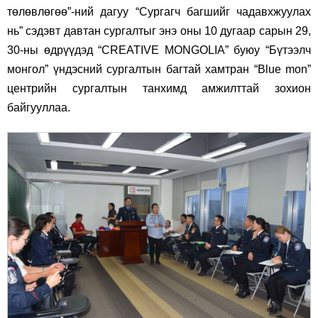
төлөвлөгөө”-ний дагуу “Сургагч багшийг чадавхжуулах
нь” сэдэвт давтан сургалтыг энэ оны 10 дугаар сарын 29,
30-ны өдрүүдэд “CREATIVE MONGOLIA” буюу “Бүтээлч
монгол” үндэсний сургалтын багтай хамтран “Blue mon”
центрийн сургалтын танхимд амжилттай зохион
байгууллаа.