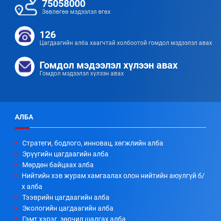
75058000
Зөвлөгөө мэдээлэл өгөх
126
Цагдаагийн алба хаагчтай холбоотой гомдол мэдээлэл авах
Гомдол мэдээлэл хүлээн авах
Гомдол мэдээлэл хүлээн авах
АЛБА
Стратеги, бодлого, инновац, хөгжлийн алба
Эрүүгийн цагдаагийн алба
Мөрдөн байцаах алба
Нийтийн хэв журам хамгаалах олон нийтийн аюулгүй б/
х алба
Тээврийн цагдаагийн алба
Экологийн цагдаагийн алба
Гэмт хэрэг, зөрчил шалгах алба