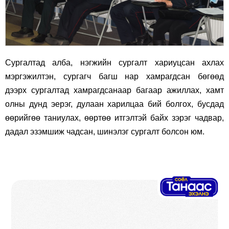
Сургалтад алба, нэгжийн сургалт хариуцсан ахлах
мэргэжилтэн, сургагч багш нар хамрагдсан бөгөөд
дээрх
сургалтад хамрагдсанаар багаар ажиллах, хамт
олны дунд эерэг, дулаан харилцаа бий болгох, бусдад
өөрийгөө таниулах, өөртөө итгэлтэй байх зэрэг чадвар,
дадал эзэмшиж чадсан, шинэлэг сургалт болсон юм.