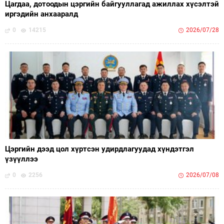
Цагдаа, дотоодын цэргийн байгууллагад ажиллах хүсэлтэй
иргэдийн анхааралд
0
14215
2026/07/28
Цэргийн дээд цол хүртсэн удирдлагуудад хүндэтгэл
үзүүллээ
0
2256
2026/07/08