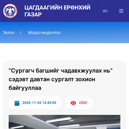
ЦАГДААГИЙН ЕРӨНХИЙ
en
ГАЗАР
Эхлэл
Мэдээ мэдээлэл
“Сургагч багшийг чадавхжуулах нь”
сэдэвт давтан сургалт зохион
байгууллаа
2020-11-02 12:45:00
2202