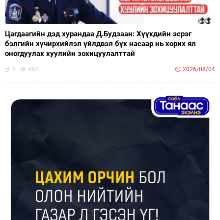
Цагдаагийн дэд хурандаа Д.Будзаан: Хүүхдийн эсрэг
бэлгийн хүчирхийлэл үйлдвэл бүх насаар нь хорих ял
оногдуулах хуулийн зохицуулалттай
0
482
2026/08/04