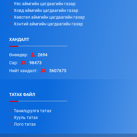
Увс аймгийн цагдаагийн газар
Ховд аймгийн цагдаагийн газар
Хөвсгөл аймгийн цагдаагийн газар
Хэнтий аймгийн цагдаагийн газар
ХАНДАЛТ
Өнөөдөр:
2694
Сар:
98473
Нийт хандалт:
5607675
ТАТАХ ФАЙЛ
Танилцуулга татах
Хууль татах
Лого татах