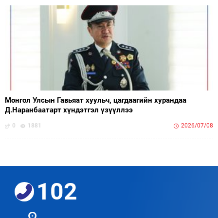
Монгол Улсын Гавьяат хуульч, цагдаагийн хурандаа
Д.Наранбаатарт хүндэтгэл үзүүллээ
0
1881
2026/07/08
102