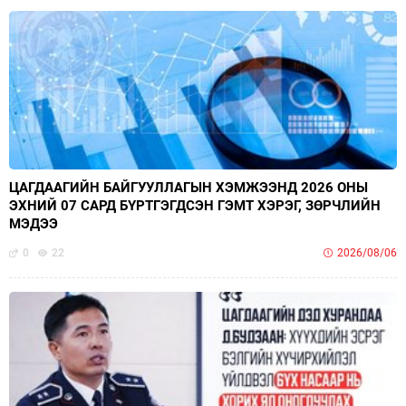
ЦАГДААГИЙН БАЙГУУЛЛАГЫН ХЭМЖЭЭНД 2026 ОНЫ
ЭХНИЙ 07 САРД БҮРТГЭГДСЭН ГЭМТ ХЭРЭГ, ЗӨРЧЛИЙН
МЭДЭЭ
0
22
2026/08/06