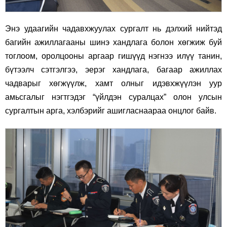
Энэ удаагийн чадавхжуулах сургалт нь дэлхий нийтэд
багийн ажиллагааны
шинэ хандлага болон хөгжиж буй
тоглоом, оролцооны аргаар гишүүд нэгнээ илүү танин,
бүтээлч сэтгэлгээ, эерэг хандлага, багаар ажиллах
чадварыг хөгжүүлж, хамт олныг идэвхжүүлэн уур
амьсгалыг нэгтгэдэг “үйлдэн суралцах” олон улсын
сургалтын арга, хэлбэрийг ашигласнаараа онцлог байв.