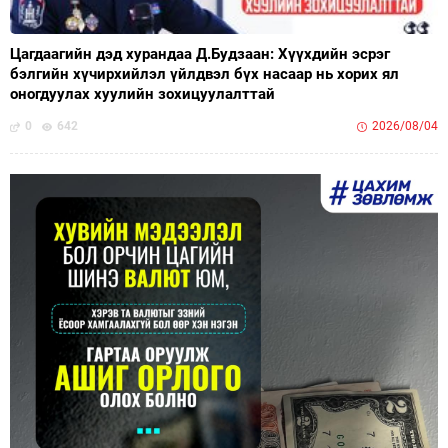
Цагдаагийн дэд хурандаа Д.Будзаан: Хүүхдийн эсрэг
бэлгийн хүчирхийлэл үйлдвэл бүх насаар нь хорих ял
оногдуулах хуулийн зохицуулалттай
0
642
2026/08/04