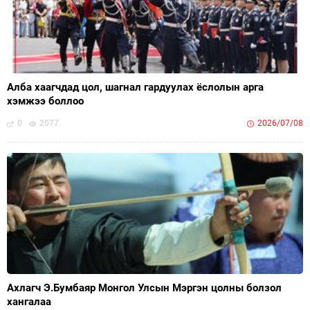
Алба хаагчдад цол, шагнал гардуулах ёслолын арга
хэмжээ боллоо
0
2077
2026/07/08
Ахлагч Э.Бумбаяр Монгол Улсын Мэргэн цолны болзол
хангалаа