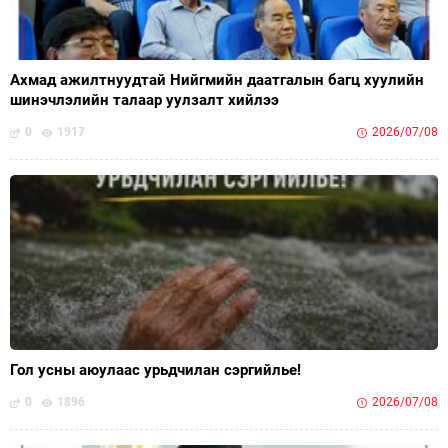
Ахмад ажилтнуудтай Нийгмийн даатгалын багц хуулийн
шинэчлэлийн талаар уулзалт хийлээ
0
1917
2026/07/08
Гол усны аюулаас урьдчилан сэргийлье!
0
1896
2026/07/08