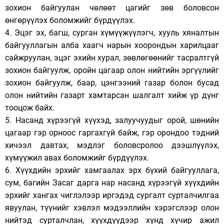
зохион байгуулан чөлөөт цагийг зөв боловсон
өнгөрүүлэх боломжийг бүрдүүлэх.
4. Эцэг эх, багш, сурган хүмүүжүүлэгч, хууль хяналтын
байгууллагын алба хаагч нарын хоорондын харилцааг
сайжруулан, эцэг эхийн хурал, зөвлөгөөнийг тасралтгүй
зохион байгуулж, оройн цагаар олон нийтийн эргүүлийг
зохион байгуулж, баар, цэнгээний газар болон бусад
олон нийтийн газарт хамтарсан шалгалт хийж үр дүнг
тооцож байх.
5. Насанд хүрээгүй хүүхэд, залуучуудыг орой, шөнийн
цагаар гэр орноос гаргахгүй байж, гэр орондоо тэдний
хичээл давтах, мэдлэг боловсролоо дээшлүүлэх,
хүмүүжил авах боломжийг бүрдүүлэх.
6. Хүүхдийн эрхийг хамгаалах эрх бүхий байгууллага,
сум, багийн Засаг дарга нар насанд хүрээгүй хүүхдийн
эрхийг хангах чиглэлээр иргэдэд сургалт сурталчилгаа
явуулан, түүнийг хэвлэл мэдээллийн хэрэгслээр олон
нийтэд сурталчлан, хүүхдүүдээр хүнд хүчир ажил