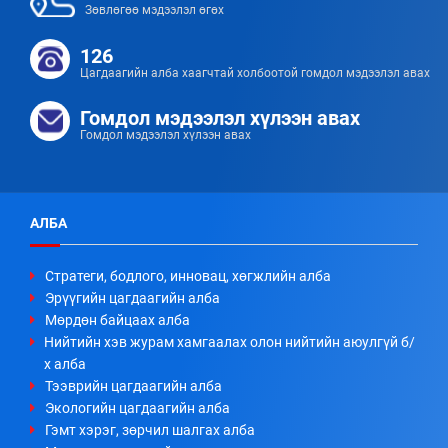
Зөвлөгөө мэдээлэл өгөх
126
Цагдаагийн алба хаагчтай холбоотой гомдол мэдээлэл авах
Гомдол мэдээлэл хүлээн авах
Гомдол мэдээлэл хүлээн авах
АЛБА
Стратеги, бодлого, инновац, хөгжлийн алба
Эрүүгийн цагдаагийн алба
Мөрдөн байцаах алба
Нийтийн хэв журам хамгаалах олон нийтийн аюулгүй б/
х алба
Тээврийн цагдаагийн алба
Экологийн цагдаагийн алба
Гэмт хэрэг, зөрчил шалгах алба