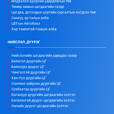
Мэдээлэл шуурхай удирдлагын төв
Төмөр замын цагдаагийн газар
Цагдаа, дотоодын цэргийн сургалтын нэгдсэн төв
Санхүү, ар талын алба
ЦЕГ-ын Автобааз
Хар тамхитай тэмцэх алба
НИЙСЛЭЛ, ДҮҮРЭГ
Нийслэлийн цагдаагийн удирдах газар
Баянгол дүүргийн ЦГ
Баянзүрх дүүрэг ЦГ
Чингэлтэй дүүргийн ЦГ
Хан-Уул дүүргийн ЦГ
Сонгино хайрхан дүүргийн ЦГ
Сүхбаатар дүүргийн ЦГ
Багануур дүүргийн цагдаагийн хэлтэс
Багахангай дүүрэг цагдаагийн хэлтэс
Налайх дүүрэг цагдаагийн хэлтэс