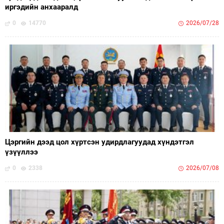
иргэдийн анхааралд
0
14770
2026/07/28
Цэргийн дээд цол хүртсэн удирдлагуудад хүндэтгэл
үзүүллээ
0
2338
2026/07/08