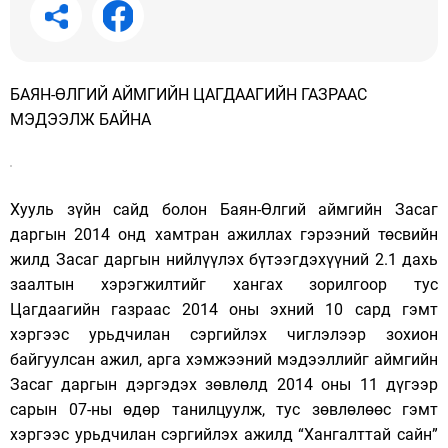
БАЯН-ӨЛГИЙ АЙМГИЙН ЦАГДААГИЙН ГАЗРААС
МЭДЭЭЛЖ БАЙНА
Хууль зүйн сайд болон Баян-Өлгий аймгийн Засаг
даргын 2014 онд хамтран ажиллах гэрээний төсвийн
жилд Засаг даргын нийлүүлэх бүтээгдэхүүний 2.1 дахь
заалтын хэрэгжилтийг хангах зорилгоор тус
Цагдаагийн газр
аас 2014 оны эхний 10 сард гэмт
хэргээс урьдчилан сэргийлэх чиглэлээр зохион
байгуулсан ажил, арга хэмжээний мэдээллийг аймгийн
Засаг даргын дэргэдэх зөвлөлд 2014 оны 11 дүгээр
сарын 07-ны өдөр танилцуулж, тус зөвлөлөөс гэмт
хэргээс урьдчилан сэргийлэх ажилд “Хангалттай сайн”