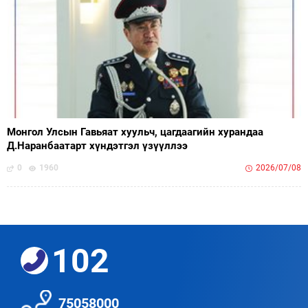
Монгол Улсын Гавьяат хуульч, цагдаагийн хурандаа
Д.Наранбаатарт хүндэтгэл үзүүллээ
0
1960
2026/07/08
102
75058000