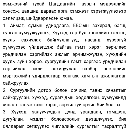
хэмжээний тухай Цагдаагийн газрын мэдээллийг
сонсож, цаашид дараах арга хэмжээг хэрэгжүүлэхээр
хэлэлцэж, шийдвэрлэсэн юмаа.
1. Аймаг, сумын удирдлага, ЕБС-ын захирал, багш,
сурган хүмүүжүүлэгч, Хүүхэд, гэр бүл хөгжлийн хэлтэс,
хууль сахиулах байгууллагууд насанд хүрээгүй
хүмүүсээс үйлдэгдэж байгаа гэмт хэрэг, зөрчлөөс
урьдчилан сэргийлэх ажлыг эрчимжүүлэн, хүүхдийн
хууль зүйн хороо, сургуулийн гэмт хэргээс урьдчилан
сэргийлэх ажлыг зохицуулах салбар зөвлөлийг
мэргэжлийн удирдлагаар хангаж, хамтын ажиллагааг
сайжруулах.
2. Сургуулийн дотор болон орчинд тавих хяналтыг
сайжруулан, хүүхэд, сурагчдын хөдөлгөөн, хүмүүжилд
хяналт тавьж гэмт хэрэг, зөрчилгүй орчин бий болгох.
3. Хүүхэд, залуучуудын дунд уралдаан, тэмцээн,
дугуйлан, мэдлэг боловсролыг дээшлүүлэх, бие
бялдарыг хөгжүүлэх чиглэлийн сургалтыг тасралтгүй