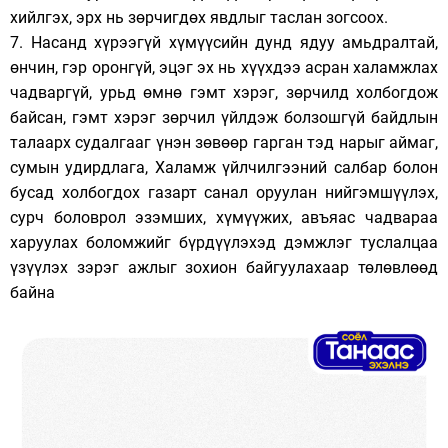
хийлгэх, эрх нь зөрчигдөх явдлыг таслан зогсоох.
7. Насанд хүрээгүй хүмүүсийн дунд ядуу амьдралтай,
өнчин, гэр оронгүй, эцэг эх нь хүүхдээ асран халамжлах
чадваргүй, урьд өмнө гэмт хэрэг, зөрчилд холбогдож
байсан, гэмт хэрэг зөрчил үйлдэж болзошгүй байдлын
талаарх судалгааг үнэн зөвөөр гарган тэд нарыг аймаг,
сумын удирдлага, Халамж үйлчилгээний салбар болон
бусад холбогдох газарт санал оруулан нийгэмшүүлэх,
сурч боловрол эзэмших, хүмүүжих, авъяас чадвараа
харуулах боломжийг бүрдүүлэхэд дэмжлэг туслалцаа
үзүүлэх зэрэг ажлыг зохион байгуулахаар төлөвлөөд
байна