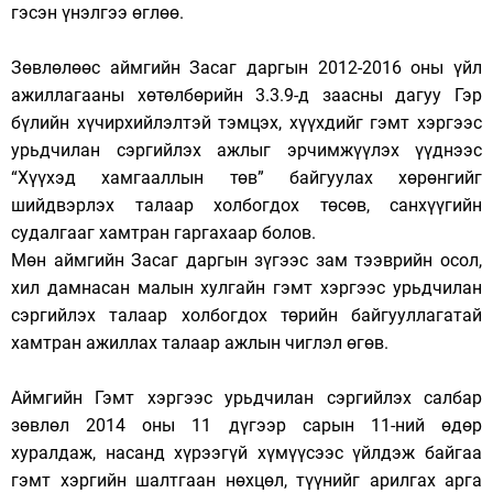
гэсэн үнэлгээ өглөө.
Зөвлөлөөс аймгийн Засаг даргын 2012-2016 оны үйл
ажиллагааны хөтөлбөрийн 3.3.9-д заасны дагуу Гэр
бүлийн хүчирхийлэлтэй тэмцэх, хүүхдийг гэмт хэргээс
урьдчилан сэргийлэх ажлыг эрчимжүүлэх үүднээс
“Хүүхэд хамгааллын төв” байгуулах хөрөнгийг
шийдвэрлэх талаар холбогдох төсөв, санхүүгийн
судалгааг хамтран гаргахаар болов.
Мөн аймгийн Засаг даргын зүгээс зам тээврийн осол,
хил дамнасан малын хулгайн гэмт хэргээс урьдчилан
сэргийлэх талаар холбогдох төрийн байгууллагатай
хамтран ажиллах талаар ажлын чиглэл өгөв.
Аймгийн Гэмт хэргээс урьдчилан сэргийлэх салбар
зөвлөл 2014 оны 11 дүгээр сарын 11-ний өдөр
хуралдаж, насанд хүрээгүй хүмүүсээс үйлдэж байгаа
гэмт хэргийн шалтгаан нөхцөл, түүнийг арилгах арга