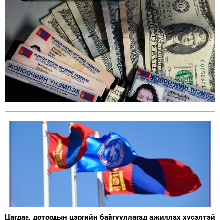
Цагдаа, дотоодын цэргийн байгууллагад ажиллах хүсэлтэй