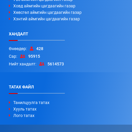
Ховд аймгийн цагдаагийн газар
Хөвсгөл аймгийн цагдаагийн газар
Хэнтий аймгийн цагдаагийн газар
ХАНДАЛТ
Өнөөдөр:
428
Сар:
95915
Нийт хандалт:
5614573
ТАТАХ ФАЙЛ
Танилцуулга татах
Хууль татах
Лого татах