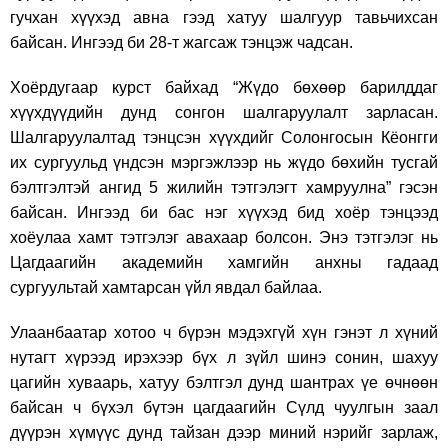
гучхан хүүхэд авна гээд хатуу шалгуур тавьчихсан
байсан. Ингээд би 28-т жагсаж тэнцэж чадсан.
Хоёрдугаар курст байхад “Жүдо бөхөөр барилддаг
хүүхдүүдийн дунд сонгон шалгаруулалт зарласан.
Шалгаруулалтад тэнцсэн хүүхдийг Солонгосын Кёонгги
их сургуульд үндсэн мэргэжлээр нь жүдо бөхийн тусгай
бэлтгэлтэй ангид 5 жилийн тэтгэлэгт хамруулна” гэсэн
байсан. Ингээд би бас нэг хүүхэд бид хоёр тэнцээд
хоёулаа хамт тэтгэлэг авахаар болсон. Энэ тэтгэлэг нь
Цагдаагийн академийн хамгийн анхны гадаад
сургуультай хамтарсан үйл явдал байлаа.
Улаанбаатар хотоо ч бүрэн мэдэхгүй хүн гэнэт л хүний
нутагт хүрээд ирэхээр бүх л зүйл шинэ сонин, шахуу
цагийн хуваарь, хатуу бэлтгэл дунд шантрах үе өчнөөн
байсан ч бүхэл бүтэн цагдаагийн Сүлд чуулгын заал
дүүрэн хүмүүс дунд тайзан дээр миний нэрийг зарлаж,