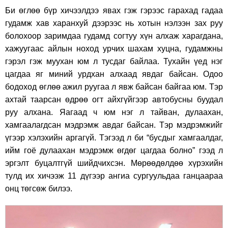
Би өглөө бүр хичээлдээ явах гэж гэрээс гарахад гадаа
гудамж хав харанхуй дээрээс нь хотын нэлээн зах руу
болохоор заримдаа гудамд согтуу хүн алхаж харагдана,
хажуугаас айлын ноход урчих шахам хуцна, гудамжны
гэрэл гэж муухан юм л тусдаг байлаа. Тухайн үед нэг
цагдаа яг миний урдхан алхаад явдаг байсан. Одоо
бодоход өглөө ажил руугаа л явж байсан байгаа юм. Тэр
ахтай таарсан өдрөө огт айхгүйгээр автобусны буудал
руу алхана. Яагаад ч юм нэг л тайван, дулаахан,
хамгаалагдсан мэдрэмж авдаг байсан. Тэр мэдрэмжийг
үгээр хэлэхийн аргагүй. Тэгээд л би “бусдыг хамгаалдаг,
ийм гоё дулаахан мэдрэмж өгдөг цагдаа болно” гээд л
эргэлт буцалтгүй шийдчихсэн. Мөрөөдөлдөө хүрэхийн
тулд их хичээж 11 дүгээр ангиа сургуульдаа ганцаараа
онц төгсөж билээ.