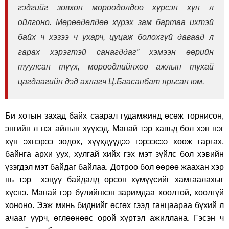
гэдгийг зөвхөн мөрөөдөлдөө хүрсэн хүн л
ойлгоно. Мөрөөдөлдөө хүрэх зам бартаа ихтэй
байх ч хэзээ ч ухарч, цуцаж болохгүй даваад л
гарах хэрэгтэй санагддаг” хэмээн өөрийн
туулсан түүх, мөрөөдлийнхөө ажлын тухай
цагдаагийн дэд ахлагч Ц.Баасанбат ярьсан юм.
Би хотын захад байх саарал гудамжинд өсөж торнисон,
энгийн л нэг айлын хүүхэд. Манай тэр хавьд бол хэн нэг
хүн эхнэрээ зодох, хүүхдүүдээ гэрээсээ хөөж гаргах,
байнга архи уух, хулгай хийх гэх мэт зүйлс бол хэвийн
үзэгдэл мэт байдаг байлаа. Дотроо бол өөрөө жаахан хэр
нь тэр хэцүү байдалд орсон хүмүүсийг хамгаалахыг
хүснэ. Манай гэр бүлийнхэн заримдаа хоолтой, хоолгүй
хононо. Ээж минь биднийг өсгөх гээд ганцаараа бүхий л
ачааг үүрч, өглөөнөөс орой хүртэл ажиллана. Гэсэн ч