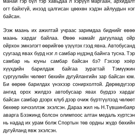
манай гэр бүл тэр хавьдаа л хэрүүл маргаан, архидалт
огт байхгүй, инээд цалгисан цөөхөн хэдэн айлуудын нэг
байсан.
Ээж маань их ажилтай учраас заримдаа биднийг өвөө
маань хардаг байлаа. Өвөө намайг дагуулаад ойр
ойрхон эмнэлэгт өөрийгөө үзүүлэх гээд явна. Автобусанд
суугаад явах бүрд нэг л самбар нүдэнд байнга тусна. Тэр
самбар нь юуны самбар байсан бэ? Гэхээр хоёр
хүүхдийн барилдаж байгаа зурагтай Тэмүүжин
сургуулийн чөлөөт бөхийн дугуйлангийн зар байсан юм.
Би өөрөө барилдах үнэхээр сонирхолтой. Дөрөвдүгээр
ангид орох жилдээ автобусаар явах бүрдээ хардаг
байсан самбар дээрх клуб дээр очиж бүртгүүлээд чөлөөт
бөхөөр хичээллэж эхэлсэн. Дараа жил нь Н.Түвшинбаяр
аварга Бээжинд болсон олимпоос алтан медаль хүртсэн
нь надад их урам болж Спортын төв ордны жүдо бөхийн
дугуйланд явж эхэлсэн.