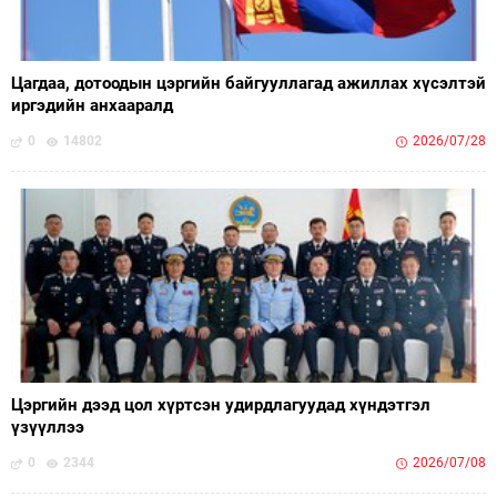
Цагдаа, дотоодын цэргийн байгууллагад ажиллах хүсэлтэй
иргэдийн анхааралд
0
14802
2026/07/28
Цэргийн дээд цол хүртсэн удирдлагуудад хүндэтгэл
үзүүллээ
0
2344
2026/07/08