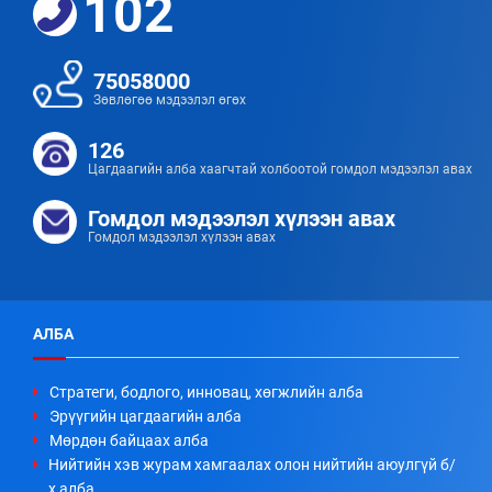
102
75058000
Зөвлөгөө мэдээлэл өгөх
126
Цагдаагийн алба хаагчтай холбоотой гомдол мэдээлэл авах
Гомдол мэдээлэл хүлээн авах
Гомдол мэдээлэл хүлээн авах
АЛБА
Стратеги, бодлого, инновац, хөгжлийн алба
Эрүүгийн цагдаагийн алба
Мөрдөн байцаах алба
Нийтийн хэв журам хамгаалах олон нийтийн аюулгүй б/
х алба