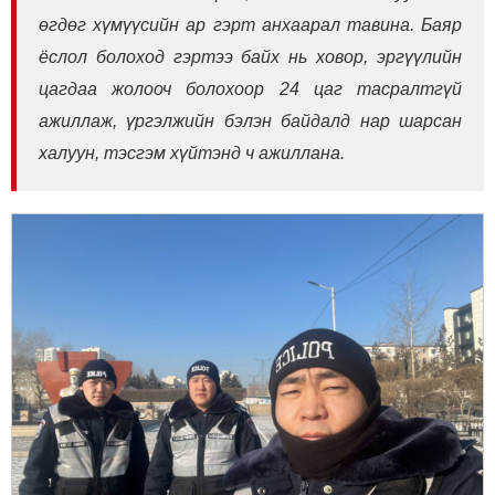
өгдөг хүмүүсийн ар гэрт анхаарал тавина. Баяр
ёслол болоход гэртээ байх нь ховор, эргүүлийн
цагдаа жолооч болохоор 24 цаг тасралтгүй
ажиллаж, үргэлжийн бэлэн байдалд нар шарсан
халуун, тэсгэм хүйтэнд ч ажиллана.