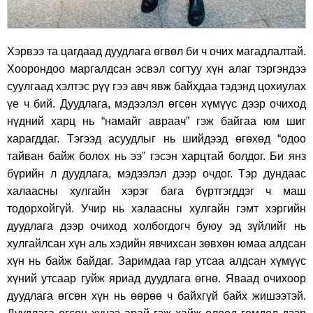
Хэрвээ та цагдаад дуудлага өгвөл би ч очих магадлалтай.
Хоорондоо маргалдсан эсвэл согтуу хүн алаг тэргэндээ
суулгаад хэлтэс рүү гээ авч явж байхдаа тэдэнд цохиулах
үе ч бий. Дуудлага, мэдээлэл өгсөн хүмүүс дээр очиход
нүдний харц нь “намайг авраач” гэж байгаа юм шиг
харагддаг. Тэгээд асуудлыг нь шийдээд өгөхөд “одоо
тайван байж болох нь ээ” гэсэн харцтай болдог. Би янз
бүрийн л дуудлага, мэдээлэл дээр очдог. Тэр дундаас
халаасны хулгайн хэрэг бага бүртгэгддэг ч маш
тодорхойгүй. Учир нь халаасны хулгайн гэмт хэргийн
дуудлага дээр очиход холбогдогч буюу эд зүйлийг нь
хулгайлсан хүн аль хэдийн явчихсан зөвхөн юмаа алдсан
хүн нь байж байдаг. Заримдаа гар утсаа алдсан хүмүүс
хүний утсаар гуйж яриад дуудлага өгнө. Яваад очихоор
дуудлага өгсөн хүн нь өөрөө ч байхгүй байх жишээтэй.