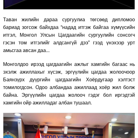
Таван жилийн дараа сургуулиа төгсөөд дипломоо
бариад зогсож байхдаа “надад итгэж байгаа хүмүүсийн
итгэл, Монгол Улсын Цагдаагийн сургуулийн сонсогч
гэсэн том итгэлийг алдсангүй дээ” гээд үнэхээр урт
амьсгаа авсан даа...
Монголдоо ирээд цагдаагийн ажлыг хамгийн багаас нь
эхэлж ажиллахыг хүсэж, эргүүлийн цагдаа жолоочоор
Баянзүрх дүүргийн цагдаагийн Хоёрдугаар хэлтэст
томилогдсон. Одоо албандаа ажиллаад хоёр жил болж
байна. Эргүүлийн цагдаа жолооч гэдэг бол иргэдтэй
хамгийн ойр ажилладаг албан тушаал.