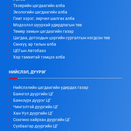
Тээврийн цагдаагийн алба
Экологийн цагдаагийн алба
Гэмт хэрэг, зөрчил шалгах алба
Мэдээлэл шуурхай удирдлагын төв
Төмөр замын цагдаагийн газар
Цагдаа, дотоодын цэргийн сургалтын нэгдсэн төв
Санхүү, ар талын алба
ЦЕГ-ын Автобааз
Хар тамхитай тэмцэх алба
НИЙСЛЭЛ, ДҮҮРЭГ
Нийслэлийн цагдаагийн удирдах газар
Баянгол дүүргийн ЦГ
Баянзүрх дүүрэг ЦГ
Чингэлтэй дүүргийн ЦГ
Хан-Уул дүүргийн ЦГ
Сонгино хайрхан дүүргийн ЦГ
Сүхбаатар дүүргийн ЦГ