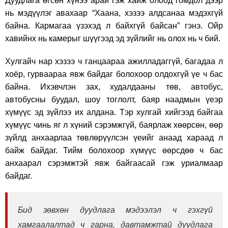
Дуудлага өгсөн хүнээ арай гэж хайж олоод гомдол дээр
нь мэдүүлэг авахаар “Хаана, хэзээ алдсанаа мэдэхгүй
байна. Кармагаа үзэхэд л байхгүй байсан” гэнэ. Ойр
хавийнх нь камерыг шүүгээд эд зүйлийг нь олох нь ч бий.
Хулгайч нар хэзээ ч ганцаараа ажилладаггүй, багадаа л
хоёр, гурваараа явж байдаг болохоор олдохгүй үе ч бас
байна. Ихэвчлэн зах, худалдааны төв, автобус,
автобусны буудал, шоу тоглолт, баяр наадмын үеэр
хүмүүс эд зүйлээ их алдана. Тэр хулгай хийгээд байгаа
хүмүүс чинь яг л хүний сэрэмжгүй, баярлаж хөөрсөн, өөр
зүйлд анхаарлаа төвлөрүүлсэн үеийг анаад хараад л
байж байдаг. Тийм болохоор хүмүүс өөрсдөө ч бас
анхаарал сэрэмжтэй явж байгаасай гэж уриалмаар
байдаг.
Бид зөвхөн дуудлага мэдээлэл ч гэхгүй
хамгаалалтад ч гарна, давтамжтай дуудлага