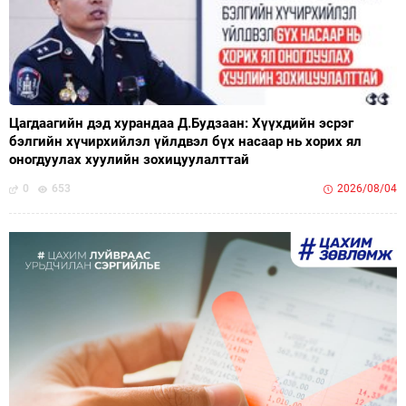
Цагдаагийн дэд хурандаа Д.Будзаан: Хүүхдийн эсрэг
бэлгийн хүчирхийлэл үйлдвэл бүх насаар нь хорих ял
оногдуулах хуулийн зохицуулалттай
0
653
2026/08/04