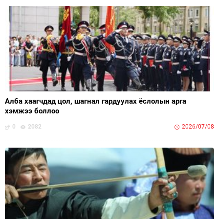
Алба хаагчдад цол, шагнал гардуулах ёслолын арга
хэмжээ боллоо
0
2082
2026/07/08