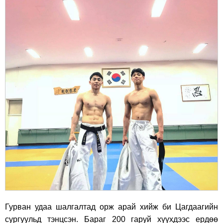
Гурван удаа шалгалтад орж арай хийж би Цагдаагийн
сургуульд тэнцсэн. Бараг 200 гаруй хүүхдээс ердөө