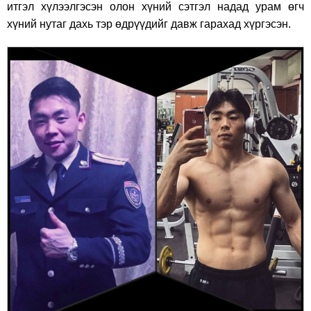
итгэл хүлээлгэсэн олон хүний сэтгэл надад урам өгч
хүний нутаг дахь тэр өдрүүдийг давж гарахад хүргэсэн.