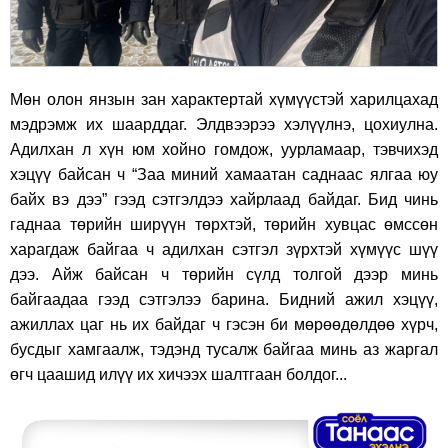
Мөн олон янзын зан характертай хүмүүстэй харилцахад
мэдрэмж их шаарддаг. Элдвээрээ хэлүүлнэ, цохиулна.
Адилхан л хүн юм хойно гомдож, уурламаар, тэвчихэд
хэцүү байсан ч “Заа миний хамаатан саднаас ялгаа юу
байх вэ дээ” гээд сэтгэлдээ хайрлаад байдаг. Бид чинь
гаднаа төрийн ширүүн төрхтэй, төрийн хувцас өмссөн
харагдаж байгаа ч адилхан сэтгэл зүрхтэй хүмүүс шүү
дээ. Айж байсан ч төрийн сүлд толгой дээр минь
байгаадаа гээд сэтгэлээ барина. Бидний ажил хэцүү,
ажиллах цаг нь их байдаг ч гэсэн би мөрөөдөлдөө хүрч,
бусдыг хамгаалж, тэдэнд тусалж байгаа минь аз жаргал
өгч цаашид илүү их хичээх шалтгаан болдог...