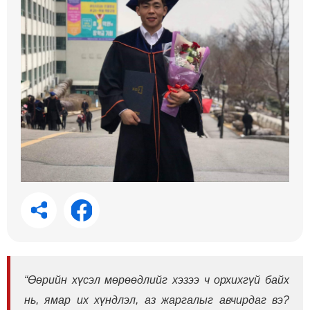
“Өөрийн хүсэл мөрөөдлийг хэзээ ч орхихгүй байх
нь, ямар их хүндлэл, аз жаргалыг авчирдаг вэ?