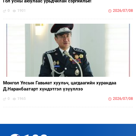
Гол усны аюулаас урьдчилан сэргийлье!
0
1901
2026/07/08
Монгол Улсын Гавьяат хуульч, цагдаагийн хурандаа
Д.Наранбаатарт хүндэтгэл үзүүллээ
0
1965
2026/07/08