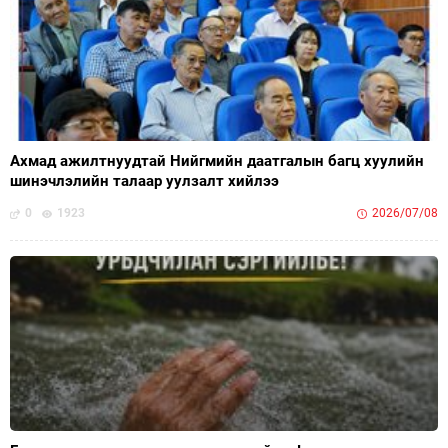
Ахмад ажилтнуудтай Нийгмийн даатгалын багц хуулийн
шинэчлэлийн талаар уулзалт хийлээ
0
1923
2026/07/08