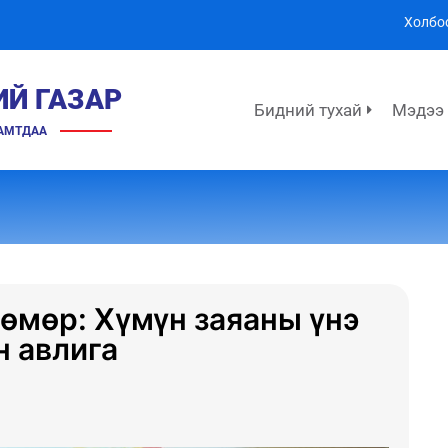
Холбо
ИЙ ГАЗАР
Бидний тухай
Мэдээ
ХАМТДАА
өмөр: Хүмүн заяаны үнэ
н авлига