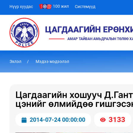
100 жил
Нүүр хуудас
Системүүд
ЦАГДААГИЙН ЕРӨНХ
АМАР ТАЙВАН АМЬДРАЛЫН ТӨЛӨӨ 
Эхлэл
Мэдээ мэдээлэл
Цагдаагийн хошууч Д.Гант
цэнийг өлмийдөө гишгэсэ
3133
2014-07-24 00:00:00