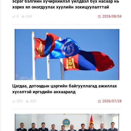
эсрэг бэлгийн хүчирхийлэл үйлдвэл бүх насаар нь
хорих ял оногдуулах хуулийн зохицуулалттай
0
626
2026/08/04
Цагдаа, дотоодын цэргийн байгууллагад ажиллах
хүсэлтэй иргэдийн анхааралд
253
253
2026/07/28