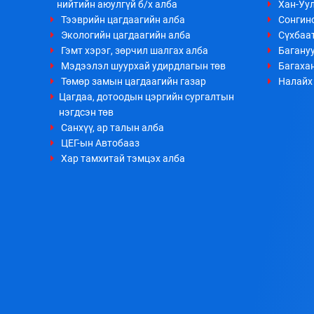
нийтийн аюулгүй б/х алба
Хан-Уул
Тээврийн цагдаагийн алба
Сонгино
Экологийн цагдаагийн алба
Сүхбаа
Гэмт хэрэг, зөрчил шалгах алба
Багануу
Мэдээлэл шуурхай удирдлагын төв
Багахан
Төмөр замын цагдаагийн газар
Налайх 
Цагдаа, дотоодын цэргийн сургалтын
нэгдсэн төв
Санхүү, ар талын алба
ЦЕГ-ын Автобааз
Хар тамхитай тэмцэх алба