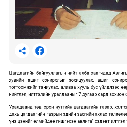
Цагдаагийн байгууллагын нийт алба хаагчдад Авлиг
хувийн ашиг сонирхлыг зохицуулах, ашиг сонир
тогтоомжийг таниулах, аливаа хууль бус үйлдлээс ө
нийтлэл, илтгэлийн уралдааныг 7 дугаар сард зохион 
Уралдаанд төв, орон нутгийн цагдаагийн газар, хэлт
дахь цагдаагийн газрын эдийн засгийн ахлах төлөөлө
үнэ цэнийг өлмийдөө гишгэсэн авлига” сэдэвт илтгэл 