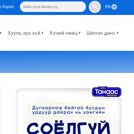
о барих
EN
Хууль эрх зүй
Хүний нөөц
Шилэн данс