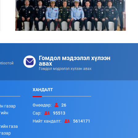
Цэргийн дээд цол хүртсэн удирдлагуудад
хүндэтгэл үзүүллээ
Гомдол мэдээлэл хүлээн
253
253
2026/07/08
авах
лбоотой
Гомдол мэдээлэл хүлээн авах
ХАНДАЛТ
Өнөөдөр:
26
йн газар
гийн
Сар:
95513
Нийт хандалт:
5614171
ийн газа
Алба хаагчдад цол, шагнал гардуулах ёслолын арга
газар
хэмжээ боллоо