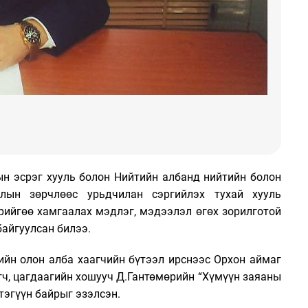
ын эсрэг хууль болон Нийтийн албанд нийтийн болон
хлын зөрчлөөс урьдчилан сэргийлэх тухай хууль
өрийгөө хамгаалах мэдлэг, мэдээлэл өгөх зорилготой
байгуулсан билээ.
сийн олон алба хаагчийн бүтээл ирснээс Орхон аймаг
гч, цагдаагийн хошууч Д.Гантөмөрийн “Хүмүүн заяаны
тэгүүн байрыг эзэлсэн.