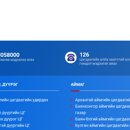
126
5058000
Цагдаагийн алба хаагчтай хо
лөгөө мэдээлэл өгөх
гомдол мэдээлэл авах
, ДҮҮРЭГ
АЙМАГ
лийн цагдаагийн удирдах
Архангай аймгийн цагдааги
Баянхонгор аймгийн цагдаа
л дүүргийн ЦГ
газар
х дүүрэг ЦГ
Баян-Өлгий аймгийн цагдааг
тэй дүүргийн ЦГ
Булган аймгийн цагдаагийн 