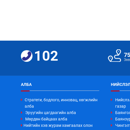
102
7
Зөв
АЛБА
НИЙСЛЭЛ
Стратеги, бодлого, инновац, хөгжлийн
Нийслэ
алба
газар
Эрүүгийн цагдаагийн алба
Баянго
Мөрдөн байцаах алба
Баянзүр
Нийтийн хэв журам хамгаалах олон
Чингэл