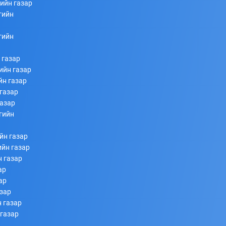
ийн газар
гийн
253
253
2026/07/08
гийн
 газар
ийн газар
йн газар
газар
газар
гийн
Ахлагч Э.Бумбаяр Монгол Улсын Мэргэн цолны
йн газар
болзол хангалаа
ийн газар
н газар
253
253
2026/07/08
ар
ар
азар
 газар
 газар