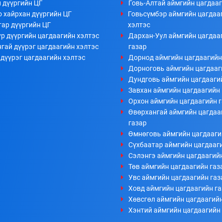
 дүүргийн ЦГ
Говь-Алтай аймгийн цагдааг
 хайрхан дүүргийн ЦГ
Говьсүмбэр аймгийн цагдаа
тар дүүргийн ЦГ
хэлтэс
р дүүргийн цагдаагийн хэлтэс
Дархан-Уул аймгийн цагдаа
гай дүүрэг цагдаагийн хэлтэс
газар
дүүрэг цагдаагийн хэлтэс
Дорнод аймгийн цагдаагийн
Дорноговь аймгийн цагдааг
Дундговь аймгийн цагдааги
Завхан аймгийн цагдаагийн 
Орхон аймгийн цагдаагийн 
Өвөрхангай аймгийн цагдаа
газар
Өмнөговь аймгийн цагдааги
Сүхбаатар аймгийн цагдааг
Сэлэнгэ аймгийн цагдаагий
Төв аймгийн цагдаагийн газ
Увс аймгийн цагдаагийн газ
Ховд аймгийн цагдаагийн г
Хөвсгөл аймгийн цагдаагийн
Хэнтий аймгийн цагдаагийн