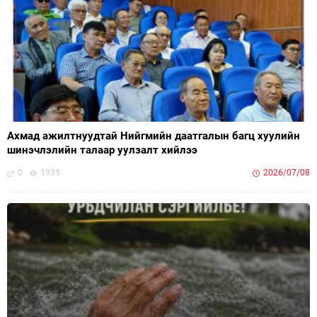
Ахмад ажилтнуудтай Нийгмийн даатгалын багц хуулийн
шинэчлэлийн талаар уулзалт хийлээ
0
1939
2026/07/08