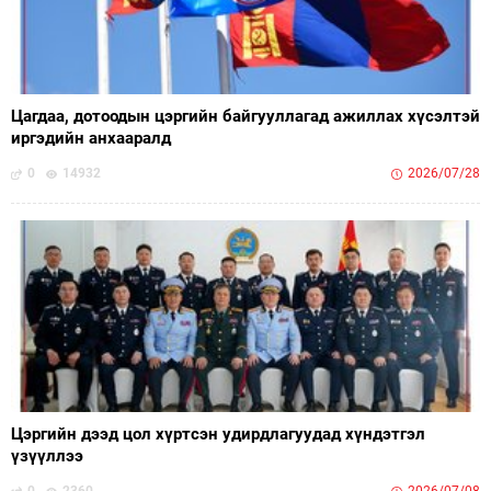
Цагдаа, дотоодын цэргийн байгууллагад ажиллах хүсэлтэй
иргэдийн анхааралд
0
14932
2026/07/28
Цэргийн дээд цол хүртсэн удирдлагуудад хүндэтгэл
үзүүллээ