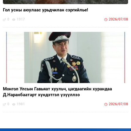
Гол усны аюулаас урьдчилан сэргийлье!
0
1917
2026/07/08
Монгол Улсын Гавьяат хуульч, цагдаагийн хурандаа
Д.Наранбаатарт хүндэтгэл үзүүллээ
0
1981
2026/07/08