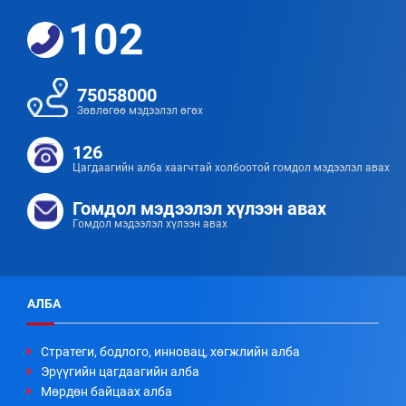
102
75058000
Зөвлөгөө мэдээлэл өгөх
126
Цагдаагийн алба хаагчтай холбоотой гомдол мэдээлэл авах
Гомдол мэдээлэл хүлээн авах
Гомдол мэдээлэл хүлээн авах
АЛБА
Стратеги, бодлого, инновац, хөгжлийн алба
Эрүүгийн цагдаагийн алба
Мөрдөн байцаах алба