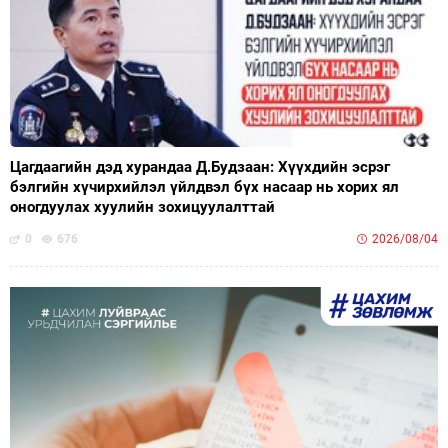
Цагдаагийн дэд хурандаа Д.Будзаан: Хүүхдийн эсрэг
бэлгийн хүчирхийлэл үйлдвэл бүх насаар нь хорих ял
оногдуулах хуулийн зохицуулалттай
0
676
2026/08/04