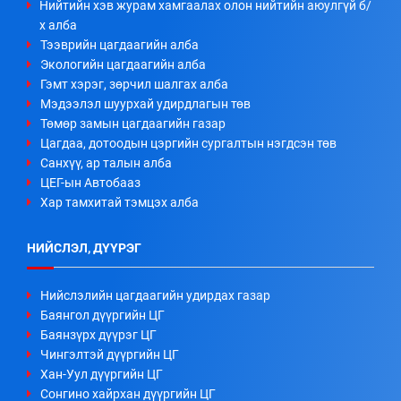
Нийтийн хэв журам хамгаалах олон нийтийн аюулгүй б/
х алба
Тээврийн цагдаагийн алба
Экологийн цагдаагийн алба
Гэмт хэрэг, зөрчил шалгах алба
Мэдээлэл шуурхай удирдлагын төв
Төмөр замын цагдаагийн газар
Цагдаа, дотоодын цэргийн сургалтын нэгдсэн төв
Санхүү, ар талын алба
ЦЕГ-ын Автобааз
Хар тамхитай тэмцэх алба
НИЙСЛЭЛ, ДҮҮРЭГ
Нийслэлийн цагдаагийн удирдах газар
Баянгол дүүргийн ЦГ
Баянзүрх дүүрэг ЦГ
Чингэлтэй дүүргийн ЦГ
Хан-Уул дүүргийн ЦГ
Сонгино хайрхан дүүргийн ЦГ