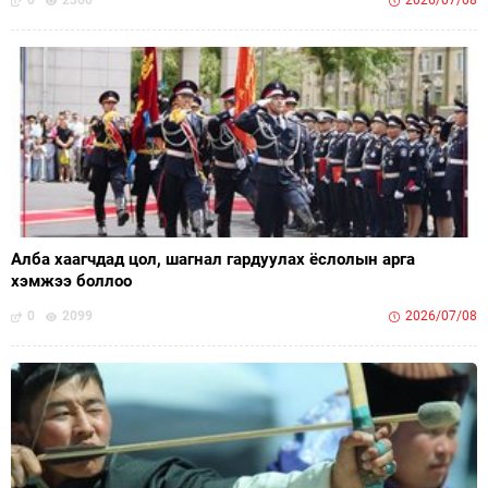
0
2360
2026/07/08
Алба хаагчдад цол, шагнал гардуулах ёслолын арга
хэмжээ боллоо
0
2099
2026/07/08