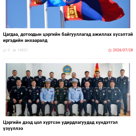
Цагдаа, дотоодын цэргийн байгууллагад ажиллах хүсэлтэй
иргэдийн анхааралд
0
14821
2026/07/28
Цэргийн дээд цол хүртсэн удирдлагуудад хүндэтгэл
үзүүллээ