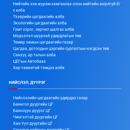
Нийтийн хэв журам хамгаалах олон нийтийн аюулгүй б/
х алба
Тээврийн цагдаагийн алба
Экологийн цагдаагийн алба
Гэмт хэрэг, зөрчил шалгах алба
Мэдээлэл шуурхай удирдлагын төв
Төмөр замын цагдаагийн газар
Цагдаа, дотоодын цэргийн сургалтын нэгдсэн төв
Санхүү, ар талын алба
ЦЕГ-ын Автобааз
Хар тамхитай тэмцэх алба
НИЙСЛЭЛ, ДҮҮРЭГ
Нийслэлийн цагдаагийн удирдах газар
Баянгол дүүргийн ЦГ
Баянзүрх дүүрэг ЦГ
Чингэлтэй дүүргийн ЦГ
Хан-Уул дүүргийн ЦГ
Сонгино хайрхан дүүргийн ЦГ