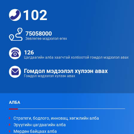
102
75058000
Зөвлөгөө мэдээлэл өгөх
126
Цагдаагийн алба хаагчтай холбоотой гомдол мэдээлэл авах
Гомдол мэдээлэл хүлээн авах
Гомдол мэдээлэл хүлээн авах
АЛБА
Стратеги, бодлого, инновац, хөгжлийн алба
Эрүүгийн цагдаагийн алба
Мөрдөн байцаах алба