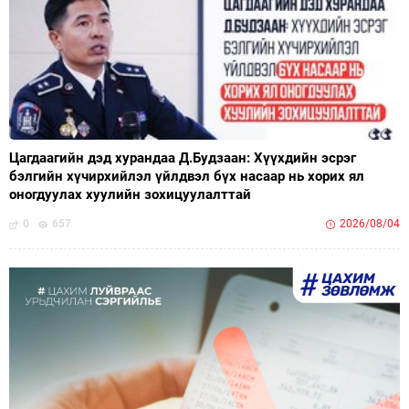
Цагдаагийн дэд хурандаа Д.Будзаан: Хүүхдийн эсрэг
бэлгийн хүчирхийлэл үйлдвэл бүх насаар нь хорих ял
оногдуулах хуулийн зохицуулалттай
0
657
2026/08/04