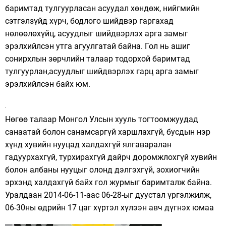
баримтад тулгуурласан асуудал хөндөж, нийгмийн
сэтгэлзүйд хүрч, бодлого шийдвэр гаргахад
нөлөөлөхүйц, асуудлыг шийдвэрлэх арга замыг
эрэлхийлсэн утга агуулгатай байна. Гол нь ашиг
сонирхлын зөрчлийн талаар тодорхой баримтад
тулгуурлан,асуудлыг шийдвэрлэх гарц арга замыг
эрэлхийлсэн байх юм.
Нөгөө талаар Монгол Улсын хууль тогтоомжуудад
санаатай болон санамсаргүй харшлахгүй, бусдын нэр
хүнд хувийн нууцад халдахгүй ялгаваралан
гадуурхахгүй, турхирахгүй дайрч доромжлохгүй хувийн
болон албаны нууцыг олонд дэлгэхгүй, зохиогчийн
эрхэнд халдахгүй байх гол журмыг баримталж байна.
Уралдаан 2014-06-11-аас 06-28-ыг дуустал үргэлжилж,
06-30ны өдрийн 17 цаг хүртэл хүлээн авч дүгнэх юмаа