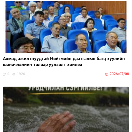
Ахмад ажилтнуудтай Нийгмийн даатгалын багц хуулийн
шинэчлэлийн талаар уулзалт хийлээ
0
1926
2026/07/08