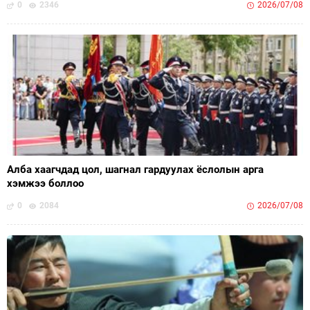
0
2346
2026/07/08
Алба хаагчдад цол, шагнал гардуулах ёслолын арга
хэмжээ боллоо
0
2084
2026/07/08