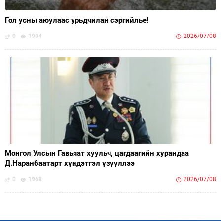
Гол усны аюулаас урьдчилан сэргийлье!
0
1904
2026/07/08
Монгол Улсын Гавьяат хуульч, цагдаагийн хурандаа
Д.Наранбаатарт хүндэтгэл үзүүллээ
0
1968
2026/07/08