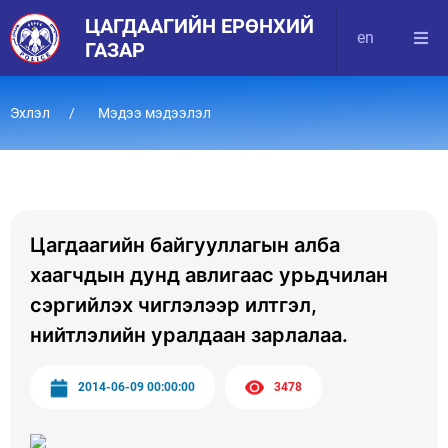
ЦАГДААГИЙН ЕРӨНХИЙ
en
ГАЗАР
Эхлэл
Мэдээ мэдээлэл
Цагдаагийн байгууллагын алба
хаагчдын дунд авлигаас урьдчилан
сэргийлэх чиглэлээр илтгэл,
нийтлэлийн уралдаан зарлалаа.
2014-06-09 00:00:00
3478