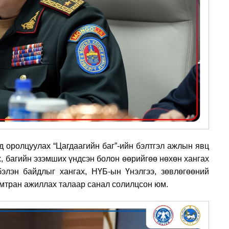
 оролцуулах “Цагдаагийн баг”-ийн бэлтгэл
ажлын явц
х, багийн эзэмших үндсэн болон өөрийгөө нөхөн хангах
бэлэн байдлыг хангах, НҮБ-ын Үнэлгээ, зөвлөгөөний
амтран ажиллах талаар санал солилцсон юм.