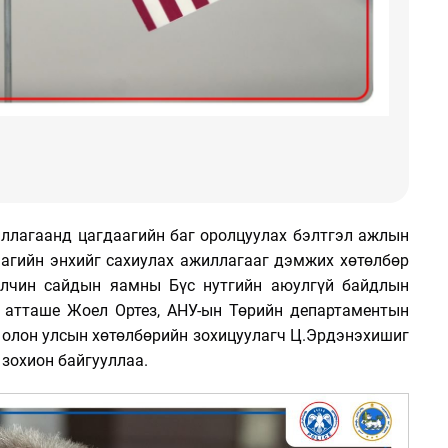
ллагаанд цагдаагийн баг оролцуулах бэлтгэл ажлын
агийн энхийг сахиулах ажиллагааг дэмжих хөтөлбөр
 Элчин сайдын яамны Бүс нутгийн аюулгүй байдлын
н атташе Жоел Ортез, АНУ-ын Төрийн департаментын
н олон улсын хөтөлбөрийн зохицуулагч Ц.Эрдэнэхишиг
 зохион байгууллаа.