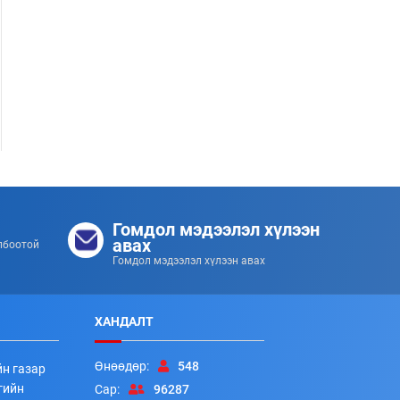
Гол усны аюулаас урьдчилан сэргийлье!
Гомдол мэдээлэл хүлээн
253
253
2026/07/08
авах
лбоотой
Гомдол мэдээлэл хүлээн авах
ХАНДАЛТ
Өнөөдөр:
548
йн газар
гийн
Сар:
96287