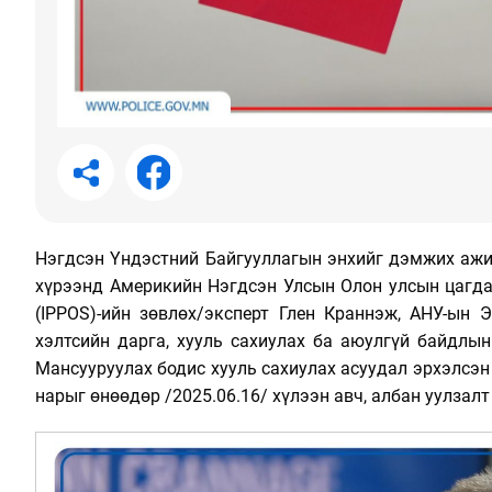
Нэгдсэн Үндэстний Байгууллагын энхийг дэмжих ажи
хүрээнд Америкийн Нэгдсэн Улсын Олон улсын цагда
(IPPOS)-ийн зөвлөх/эксперт Глен Краннэж, АНУ-ын
хэлтсийн дарга, хууль сахиулах ба аюулгүй байдлы
Мансууруулах бодис хууль сахиулах асуудал эрхэлсэ
нарыг өнөөдөр /2025.06.16/ хүлээн авч, албан уулзалт