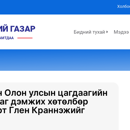
Холбо
ИЙ ГАЗАР
Бидний тухай
Мэдээ
ХАМТДАА
 Олон улсын цагдаагийн
ааг дэмжих хөтөлбөр
рт Глен Краннэжийг