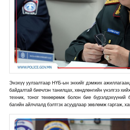
Энэхүү уулзалтаар НҮБ-ын энхийг дэмжих ажиллагаанд
байдалтай биечлэн танилцах, хөндлөнгийн үнэлгээ хий
техник, тоног төхөөрөмж болон бие бүрэлдэхүүний 
багийн айлчлалд бэлтгэх асуудлаар зөвлөмж гаргаж, х