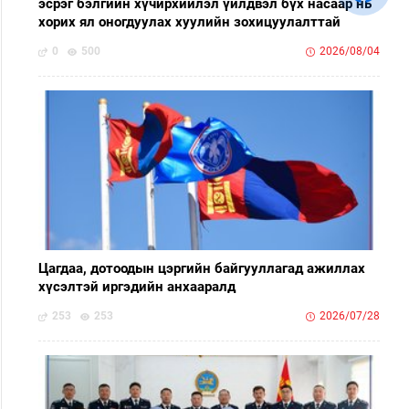
эсрэг бэлгийн хүчирхийлэл үйлдвэл бүх насаар нь
хорих ял оногдуулах хуулийн зохицуулалттай
0
500
2026/08/04
Цагдаа, дотоодын цэргийн байгууллагад ажиллах
хүсэлтэй иргэдийн анхааралд
253
253
2026/07/28