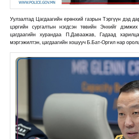
Уулзалтад Цагдаагийн ерөнхий газрын Тэргүүн дэд да
цэргийн сургалтын нэгдсэн төвийн Энхийг дэмжих 
цагдаагийн хурандаа П.Даваажав, Гадаад харилц
мэргэжилтэн, цагдаагийн хошууч Б.Бат-Оргил нар орол