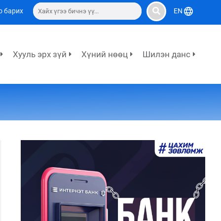
о барих
EN
Хууль эрх зүй
Хүний нөөц
Шилэн данс