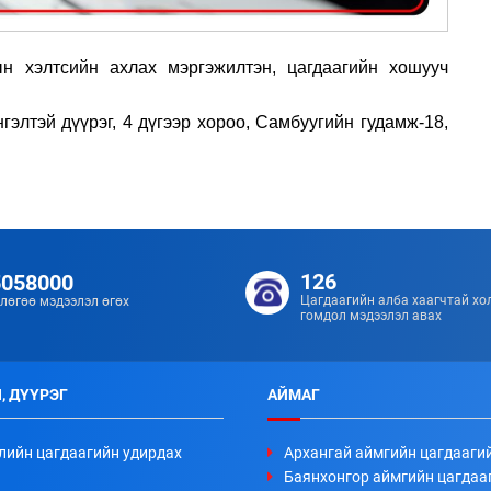
н хэлтсийн ахлах мэргэжилтэн, цагдаагийн хошууч
нгэлтэй дүүрэг, 4 дүгээр хороо, Самбуугийн гудамж-18,
126
5058000
Цагдаагийн алба хаагчтай хо
лөгөө мэдээлэл өгөх
гомдол мэдээлэл авах
, ДҮҮРЭГ
АЙМАГ
лийн цагдаагийн удирдах
Архангай аймгийн цагдааги
Баянхонгор аймгийн цагдаа