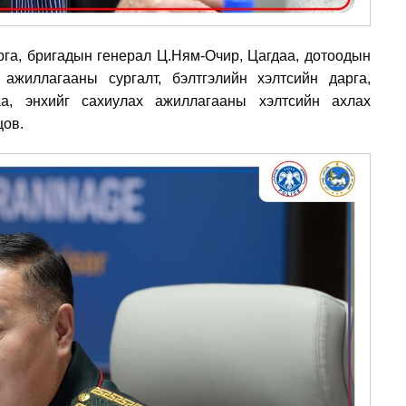
рга, бригадын генерал Ц.Ням-Очир, Цагдаа, дотоодын
ажиллагааны сургалт, бэлтгэлийн хэлтсийн дарга,
аа, энхийг сахиулах ажиллагааны хэлтсийн ахлах
цов.