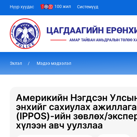
100 жил
Нүүр хуудас
Системүүд
ЦАГДААГИЙН ЕРӨНХ
АМАР ТАЙВАН АМЬДРАЛЫН ТӨЛӨӨ 
Эхлэл
Мэдээ мэдээлэл
Америкийн Нэгдсэн Улсын
энхийг сахиулах ажиллаг
(IPPOS)-ийн зөвлөх/экспе
хүлээн авч уулзлаа