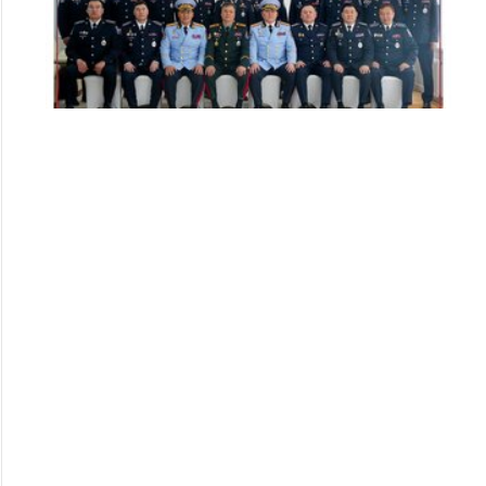
Цэргийн дээд цол хүртсэн удирдлагуудад
хүндэтгэл үзүүллээ
253
253
2026/07/08
Алба хаагчдад цол, шагнал гардуулах ёслолын арга
хэмжээ боллоо