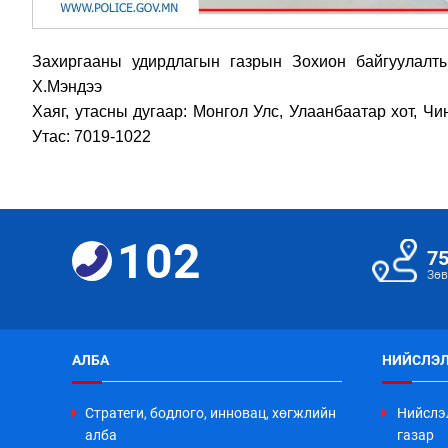
Захиргааны удирдлагын газрын Зохион байгуулалты
Х.Мэндээ
Хаяг, утасны дугаар: Монгол Улс, Улаанбаатар хот, Чи
Утас: 7019-1022
102
7
Зөв
АЛБА
НИЙСЛЭЛ
Стратеги, бодлого, инновац, хөгжлийн
Нийслэ
алба
газар