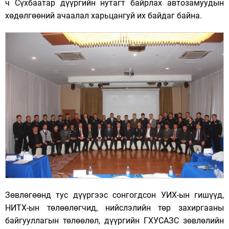
ч Сүхбаатар дүүргийн нутагт байрлах автозамуудын
хөдөлгөөний ачаалал харьцангуй их байдаг байна.
Зөвлөгөөнд тус дүүргээс сонгогдсон УИХ-ын гишүүд,
НИТХ-ын төлөөлөгчид, нийслэлийн төр захиргааны
байгууллагын төлөөлөл, дүүргийн ГХУСАЗС зөвлөлийн