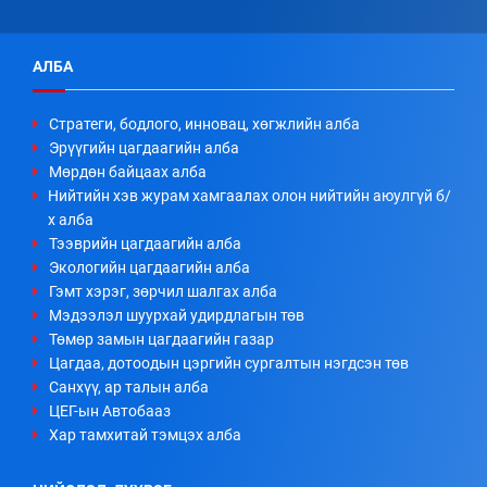
АЛБА
Стратеги, бодлого, инновац, хөгжлийн алба
Эрүүгийн цагдаагийн алба
Мөрдөн байцаах алба
Нийтийн хэв журам хамгаалах олон нийтийн аюулгүй б/
х алба
Тээврийн цагдаагийн алба
Экологийн цагдаагийн алба
Гэмт хэрэг, зөрчил шалгах алба
Мэдээлэл шуурхай удирдлагын төв
Төмөр замын цагдаагийн газар
Цагдаа, дотоодын цэргийн сургалтын нэгдсэн төв
Санхүү, ар талын алба
ЦЕГ-ын Автобааз
Хар тамхитай тэмцэх алба