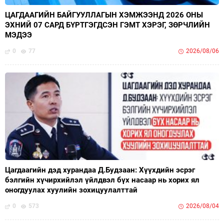
ЦАГДААГИЙН БАЙГУУЛЛАГЫН ХЭМЖЭЭНД 2026 ОНЫ
ЭХНИЙ 07 САРД БҮРТГЭГДСЭН ГЭМТ ХЭРЭГ, ЗӨРЧЛИЙН
МЭДЭЭ
0
77
2026/08/06
Цагдаагийн дэд хурандаа Д.Будзаан: Хүүхдийн эсрэг
бэлгийн хүчирхийлэл үйлдвэл бүх насаар нь хорих ял
оногдуулах хуулийн зохицуулалттай
0
573
2026/08/04