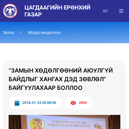
ЦАГДААГИЙН ЕРӨНХИЙ
en
ГАЗАР
Эхлэл
Мэдээ мэдээлэл
“ЗАМЫН ХӨДӨЛГӨӨНИЙ АЮУЛГҮЙ
БАЙДЛЫГ ХАНГАХ ДЭД ЗӨВЛӨЛ”
БАЙГУУЛАХААР БОЛЛОО
2018-01-23 00:00:00
2093