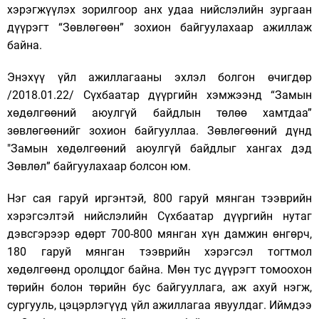
хэрэгжүүлэх зорилгоор анх удаа нийслэлийн зургаан
дүүрэгт “Зөвлөгөөн” зохион байгуулахаар ажиллаж
байна.
Энэхүү үйл ажиллагааны эхлэл болгон өчигдөр
/2018.01.22/ Сүхбаатар дүүргийн хэмжээнд “Замын
хөдөлгөөний аюулгүй байдлын төлөө хамтдаа”
зөвлөгөөнийг зохион байгууллаа. Зөвлөгөөний дүнд
"
Замын хөдөлгөөний аюулгүй байдлыг хангах дэд
Зөвлөл” байгуулахаар болсон юм.
Нэг сая гаруй иргэнтэй, 800 гаруй мянган тээврийн
хэрэгсэлтэй нийслэлийн Сүхбаатар дүүргийн нутаг
дэвсгэрээр өдөрт 700-800 мянган хүн дамжин өнгөрч,
180 гаруй мянган тээврийн хэрэгсэл тогтмол
хөдөлгөөнд оролцдог байна. Мөн тус дүүрэгт томоохон
төрийн болон төрийн бус байгууллага, аж ахуй нэгж,
сургууль, цэцэрлэгүүд үйл ажиллагаа явуулдаг. Иймдээ