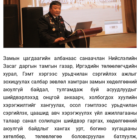
Замын цагдаагийн албанаас санаачлан Нийслэлийн
Засаг даргын тамгын газар, Иргэдийн төлөөлөгчдийн
хурал, Гэмт хэргээс урьдчилан сэргийлэх ажлыг
зохицуулах салбар зөвлөл хамтран замын хөдөлгөөний
аюулгүй байдал, тулгамдаж буй асуудлуудыг
шийдвэрлэхэд онцгой анхаарч, холбогдох хуулийн
хэрэгжилтийг хангуулах, осол гэмтлээс урьдчилан
сэргийлэх, цаашид авч хэрэгжүүлэх үйл ажиллагааны
талаар санал солилцон шийдвэр гаргах, хөдөлгөөний
аюулгүй байдлыг хангах урт, богино хугацааны
хөтөлбөр, төлөвлөгөө боловсруулан батлуулж,