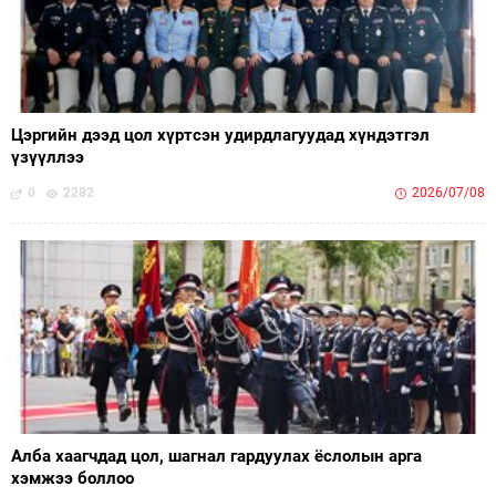
Цэргийн дээд цол хүртсэн удирдлагуудад хүндэтгэл
үзүүллээ
0
2282
2026/07/08
Алба хаагчдад цол, шагнал гардуулах ёслолын арга
хэмжээ боллоо