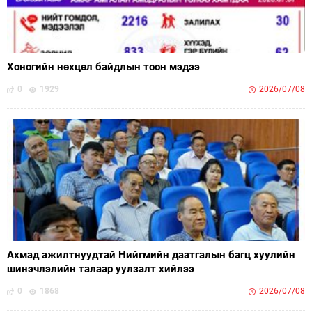
Хоногийн нөхцөл байдлын тоон мэдээ
0
1929
2026/07/08
Ахмад ажилтнуудтай Нийгмийн даатгалын багц хуулийн
шинэчлэлийн талаар уулзалт хийлээ
0
1868
2026/07/08