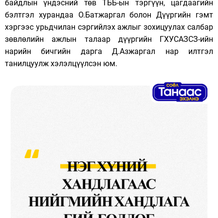
байдлын үндэсний төв ТББ-ын тэргүүн, цагдаагийн
бэлтгэл хурандаа О.Батжаргал болон Дүүргийн гэмт
хэргээс урьдчилан сэргийлэх ажлыг зохицуулах салбар
зөвлөлийн ажлын талаар дүүргийн ГХУСАЗСЗ-ийн
нарийн бичгийн дарга Д.Азжаргал нар илтгэл
танилцуулж хэлэлцүүлсэн юм.