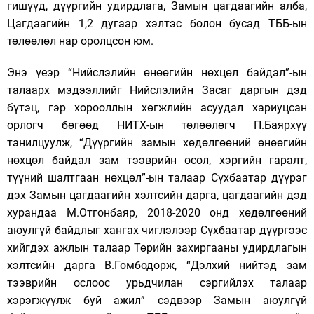
гишүүд, дүүргийн удирдлага, Замын цагдаагийн алба,
Цагдаагийн 1,2 дугаар хэлтэс болон бусад ТББ-ын
төлөөлөл нар оролцсон юм.
Энэ үеэр “Нийслэлийн өнөөгийн нөхцөл байдал”-ын
талаарх мэдээллийг Нийслэлийн Засаг даргын дэд
бүтэц, гэр хорооллын хөгжлийн асуудал хариуцсан
орлогч бөгөөд НИТХ-ын төлөөлөгч П.Баярхүү
танилцуулж, “Дүүргийн замын хөдөлгөөний өнөөгийн
нөхцөл байдал зам тээврийн осол, хэргийн гаралт,
түүний шалтгаан нөхцөл”-ын талаар Сүхбаатар дүүрэг
дэх Замын цагдаагийн хэлтсийн дарга, цагдаагийн дэд
хурандаа М.Отгонбаяр, 2018-2020 онд хөдөлгөөний
аюулгүй байдлыг хангах чиглэлээр Сүхбаатар дүүргээс
хийгдэх ажлын талаар Төрийн захиргааны удирдлагын
хэлтсийн дарга В.Гомбодорж, “Дэлхий нийтэд зам
тээврийн ослоос урьдчилан сэргийлэх талаар
хэрэгжүүлж буй ажил” сэдвээр Замын аюулгүй