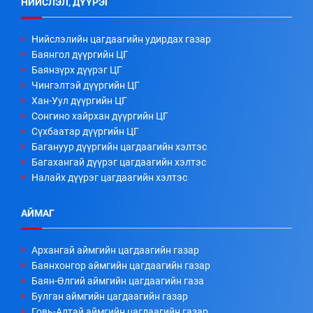
НИЙСЛЭЛ, ДҮҮРЭГ
Нийслэлийн цагдаагийн удирдах газар
Баянгол дүүргийн ЦГ
Баянзүрх дүүрэг ЦГ
Чингэлтэй дүүргийн ЦГ
Хан-Уул дүүргийн ЦГ
Сонгино хайрхан дүүргийн ЦГ
Сүхбаатар дүүргийн ЦГ
Багануур дүүргийн цагдаагийн хэлтэс
Багахангай дүүрэг цагдаагийн хэлтэс
Налайх дүүрэг цагдаагийн хэлтэс
АЙМАГ
Архангай аймгийн цагдаагийн газар
Баянхонгор аймгийн цагдаагийн газар
Баян-Өлгий аймгийн цагдаагийн газа
Булган аймгийн цагдаагийн газар
Говь-Алтай аймгийн цагдаагийн газар