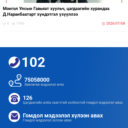
Монгол Улсын Гавьяат хуульч, цагдаагийн хурандаа
Д.Наранбаатарт хүндэтгэл үзүүллээ
0
1906
2026/07/08
102
75058000
Зөвлөгөө мэдээлэл өгөх
126
Цагдаагийн алба хаагчтай холбоотой гомдол мэдээлэл авах
Гомдол мэдээлэл хүлээн авах
Гомдол мэдээлэл хүлээн авах