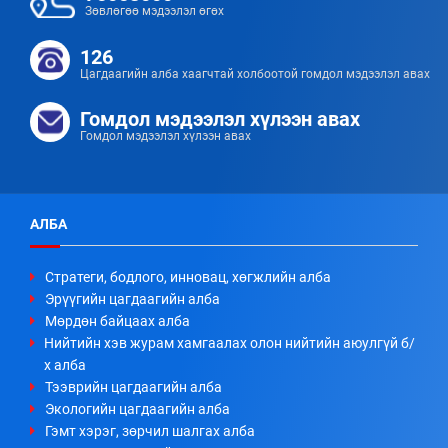
Зөвлөгөө мэдээлэл өгөх
126
Цагдаагийн алба хаагчтай холбоотой гомдол мэдээлэл авах
Гомдол мэдээлэл хүлээн авах
Гомдол мэдээлэл хүлээн авах
АЛБА
Стратеги, бодлого, инновац, хөгжлийн алба
Эрүүгийн цагдаагийн алба
Мөрдөн байцаах алба
Нийтийн хэв журам хамгаалах олон нийтийн аюулгүй б/
х алба
Тээврийн цагдаагийн алба
Экологийн цагдаагийн алба
Гэмт хэрэг, зөрчил шалгах алба