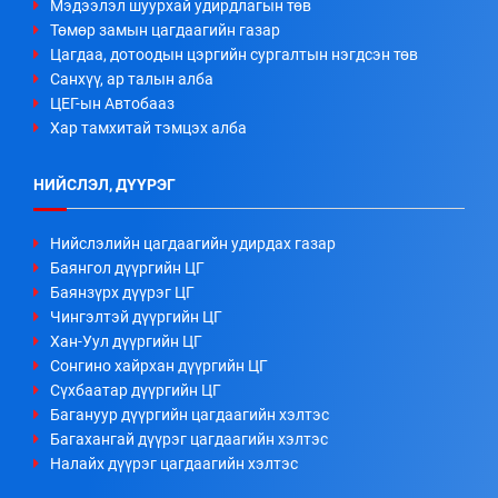
Мэдээлэл шуурхай удирдлагын төв
Төмөр замын цагдаагийн газар
Цагдаа, дотоодын цэргийн сургалтын нэгдсэн төв
Санхүү, ар талын алба
ЦЕГ-ын Автобааз
Хар тамхитай тэмцэх алба
НИЙСЛЭЛ, ДҮҮРЭГ
Нийслэлийн цагдаагийн удирдах газар
Баянгол дүүргийн ЦГ
Баянзүрх дүүрэг ЦГ
Чингэлтэй дүүргийн ЦГ
Хан-Уул дүүргийн ЦГ
Сонгино хайрхан дүүргийн ЦГ
Сүхбаатар дүүргийн ЦГ
Багануур дүүргийн цагдаагийн хэлтэс
Багахангай дүүрэг цагдаагийн хэлтэс
Налайх дүүрэг цагдаагийн хэлтэс