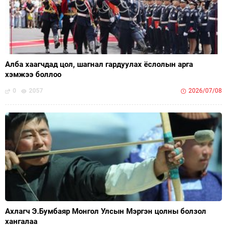
Алба хаагчдад цол, шагнал гардуулах ёслолын арга
хэмжээ боллоо
0
2057
2026/07/08
Ахлагч Э.Бумбаяр Монгол Улсын Мэргэн цолны болзол
хангалаа