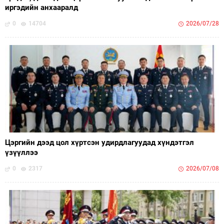
иргэдийн анхааралд
0
14704
2026/07/28
Цэргийн дээд цол хүртсэн удирдлагуудад хүндэтгэл
үзүүллээ
0
2317
2026/07/08