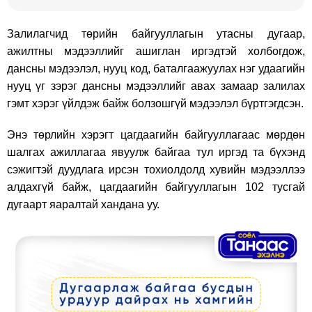
Залилагчид төрийн байгууллагын утасны дугаар,
ажилтны мэдээллийг ашиглан иргэдтэй холбогдож,
дансны мэдээлэл, нууц код, баталгаажуулах нэг удаагийн
нууц үг зэрэг дансны мэдээллийг авах замаар залилах
гэмт хэрэг үйлдэж байж болзошгүй мэдээлэл бүртгэгдсэн.
Энэ төрлийн хэрэгт цагдаагийн байгууллагаас мөрдөн
шалгах ажиллагаа явуулж байгаа тул иргэд та бүхэнд
сэжигтэй дуудлага ирсэн тохиолдолд хувийн мэдээллээ
алдахгүй байж, цагдаагийн байгууллагын 102 тусгай
дугаарт яаралтай хандана уу.