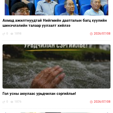
Ахмад ажилтнуудтай Нийгмийн даатгалын багц хуулийн
шинэчлэлийн талаар уулзалт хийлээ
0
1898
2026/07/08
Гол усны аюулаас урьдчилан сэргийлье!
0
1876
2026/07/08