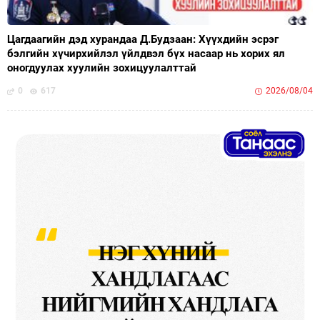
Цагдаагийн дэд хурандаа Д.Будзаан: Хүүхдийн эсрэг
бэлгийн хүчирхийлэл үйлдвэл бүх насаар нь хорих ял
оногдуулах хуулийн зохицуулалттай
0
617
2026/08/04