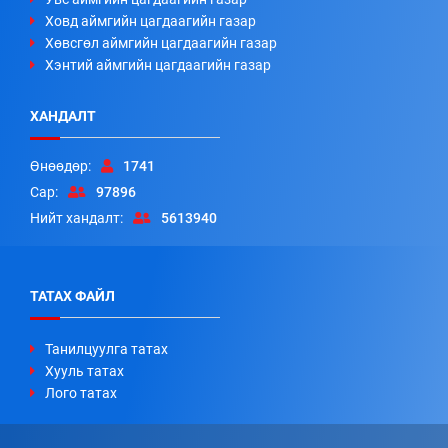
Ховд аймгийн цагдаагийн газар
Хөвсгөл аймгийн цагдаагийн газар
Хэнтий аймгийн цагдаагийн газар
ХАНДАЛТ
Өнөөдөр:
1741
Сар:
97896
Нийт хандалт:
5613940
ТАТАХ ФАЙЛ
Танилцуулга татах
Хууль татах
Лого татах