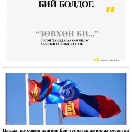
Цагдаа, дотоодын цэргийн байгууллагад ажиллах хүсэлтэй