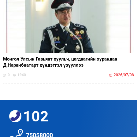
Монгол Улсын Гавьяат хуульч, цагдаагийн хурандаа
Д.Наранбаатарт хүндэтгэл үзүүллээ
0
1940
2026/07/08
102
75058000