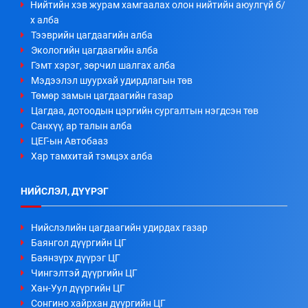
Нийтийн хэв журам хамгаалах олон нийтийн аюулгүй б/
х алба
Тээврийн цагдаагийн алба
Экологийн цагдаагийн алба
Гэмт хэрэг, зөрчил шалгах алба
Мэдээлэл шуурхай удирдлагын төв
Төмөр замын цагдаагийн газар
Цагдаа, дотоодын цэргийн сургалтын нэгдсэн төв
Санхүү, ар талын алба
ЦЕГ-ын Автобааз
Хар тамхитай тэмцэх алба
НИЙСЛЭЛ, ДҮҮРЭГ
Нийслэлийн цагдаагийн удирдах газар
Баянгол дүүргийн ЦГ
Баянзүрх дүүрэг ЦГ
Чингэлтэй дүүргийн ЦГ
Хан-Уул дүүргийн ЦГ
Сонгино хайрхан дүүргийн ЦГ