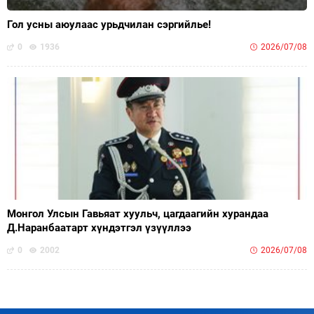
Гол усны аюулаас урьдчилан сэргийлье!
0
1936
2026/07/08
Монгол Улсын Гавьяат хуульч, цагдаагийн хурандаа
Д.Наранбаатарт хүндэтгэл үзүүллээ
0
2002
2026/07/08