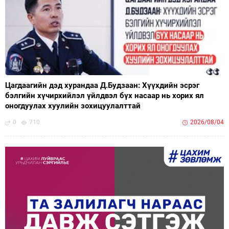
Цагдаагийн дэд хурандаа Д.Будзаан: Хүүхдийн эсрэг
бэлгийн хүчирхийлэл үйлдвэл бүх насаар нь хорих ял
оногдуулах хуулийн зохицуулалттай
0
710
2026/08/04