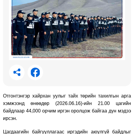
Отгонтэнгэр хайрхан уулыг тайх төрийн тахилгын арга
хэмжээнд өнөөдөр (2026.06.16)-ийн 21.00 цагийн
байдлаар 44,000 орчим иргэн оролцож байгаа дүн мэдээ
ирсэн.
Цагдаагийн байгууллагаас иргэдийн аюулгүй байдлыг