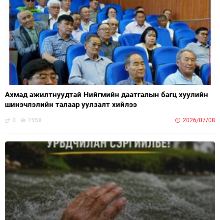
Ахмад ажилтнуудтай Нийгмийн даатгалын багц хуулийн
шинэчлэлийн талаар уулзалт хийлээ
0
1958
2026/07/08