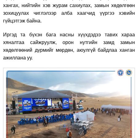
хангах, нийтийн хэв журам сахиулах, замын хөдөлгөөн
зохицуулах чиглэлээр алба хаагчид үүргээ хэвийн
гүйцэтгэж байна.
Иргэд та бүхэн бага насны хүүхдэдээ тавих хараа
хяналтаа сайжруулж, орон нутгийн замд замын
хөдөлгөөний дүрмийг мөрдөн, аюулгүй байдлаа ханган
ажиллана уу.