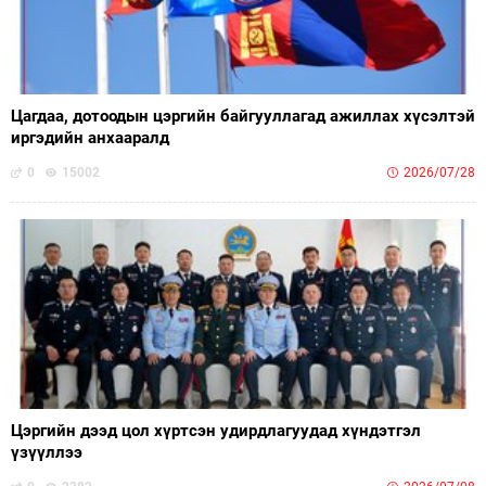
Цагдаа, дотоодын цэргийн байгууллагад ажиллах хүсэлтэй
иргэдийн анхааралд
0
15002
2026/07/28
Цэргийн дээд цол хүртсэн удирдлагуудад хүндэтгэл
үзүүллээ