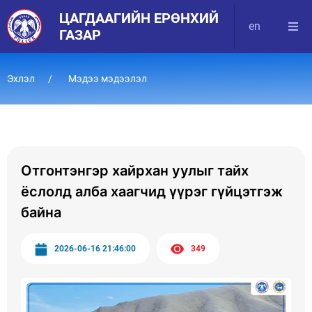
ЦАГДААГИЙН ЕРӨНХИЙ
en
ГАЗАР
Эхлэл
Мэдээ мэдээлэл
Отгонтэнгэр хайрхан уулыг тайх
ёслолд алба хаагчид үүрэг гүйцэтгэж
байна
2026-06-16 21:46:00
349