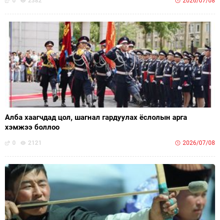
0
2382
2026/07/08
Алба хаагчдад цол, шагнал гардуулах ёслолын арга
хэмжээ боллоо
0
2121
2026/07/08