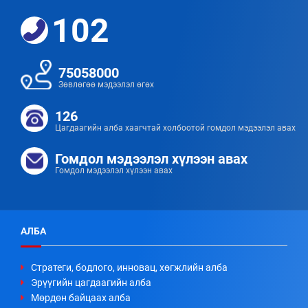
102
75058000
Зөвлөгөө мэдээлэл өгөх
126
Цагдаагийн алба хаагчтай холбоотой гомдол мэдээлэл авах
Гомдол мэдээлэл хүлээн авах
Гомдол мэдээлэл хүлээн авах
АЛБА
Стратеги, бодлого, инновац, хөгжлийн алба
Эрүүгийн цагдаагийн алба
Мөрдөн байцаах алба