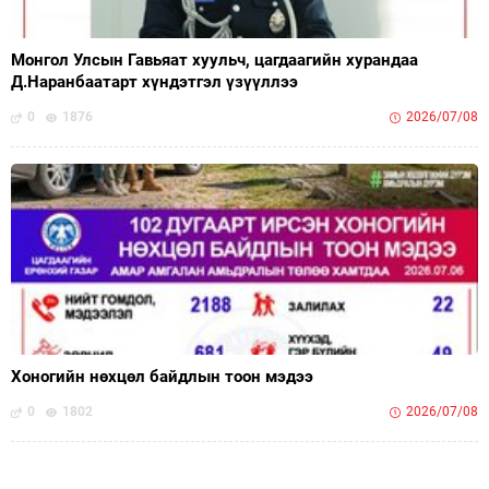
Монгол Улсын Гавьяат хуульч, цагдаагийн хурандаа
Д.Наранбаатарт хүндэтгэл үзүүллээ
0
1876
2026/07/08
Хоногийн нөхцөл байдлын тоон мэдээ
0
1802
2026/07/08