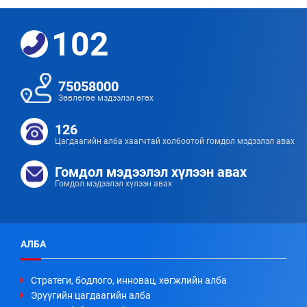
102
75058000
Зөвлөгөө мэдээлэл өгөх
126
Цагдаагийн алба хаагчтай холбоотой гомдол мэдээлэл авах
Гомдол мэдээлэл хүлээн авах
Гомдол мэдээлэл хүлээн авах
АЛБА
Стратеги, бодлого, инновац, хөгжлийн алба
Эрүүгийн цагдаагийн алба