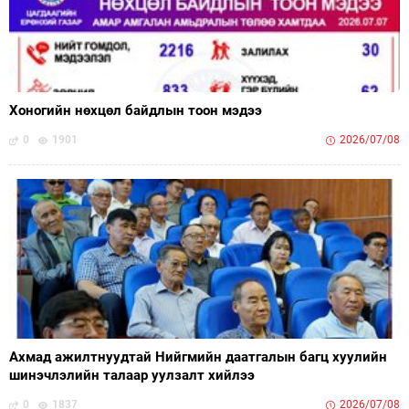
Хоногийн нөхцөл байдлын тоон мэдээ
0
1901
2026/07/08
Ахмад ажилтнуудтай Нийгмийн даатгалын багц хуулийн
шинэчлэлийн талаар уулзалт хийлээ
0
1837
2026/07/08