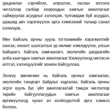
урьдчилан сэргийлэх, илрүүлэх, таслан зогсоох
чиглэлээр салбар хоорондын хамтын ажиллагааг
сайжруулах асуудлыг хэлэлцэж, тулгамдаж буй асуудал,
цаашид авч хэрэгжүүлэх арга хэмжээний талаар санал
солилцов.
Мөн байгаль орчны хууль тогтоомжийн хэрэгжилтийг
хангах, хяналт шалгалтын үр нөлөөг нэмэгдүүлэх, улсын
байцаагч, байгаль хамгаалагч, экологийн цагдаагийн
алба хаагчдын хамтын ажиллагааг бэхжүүлэхэд чиглэсэн
илтгэл, хэлэлцүүлгийг зохион байгууллаа.
Энэхүү зөвлөгөөн нь байгаль орчныг хамгаалах,
экологийн тэнцвэрт байдлыг хадгалах, байгаль орчны
эсрэг хууль бус үйл ажиллагаатай тэмцэх чиглэлээр
төрийн байгууллагуудын хамтын ажиллагааг
өргөжүүлэхэд чухал ач холбогдолтой арга хэмжээ
боллоо.