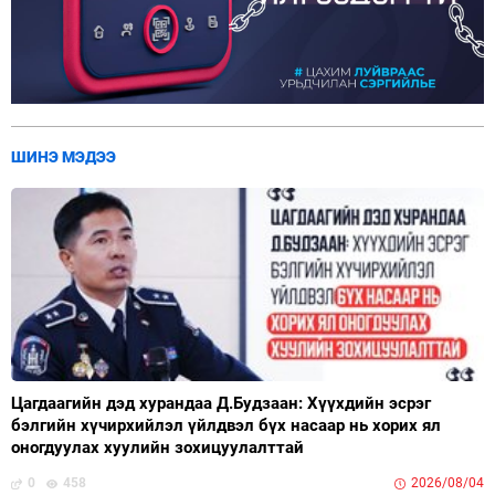
ШИНЭ МЭДЭЭ
Цагдаагийн дэд хурандаа Д.Будзаан: Хүүхдийн эсрэг
бэлгийн хүчирхийлэл үйлдвэл бүх насаар нь хорих ял
оногдуулах хуулийн зохицуулалттай
0
458
2026/08/04