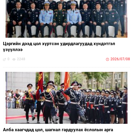
Цэргийн дээд цол хүртсэн удирдлагуудад хүндэтгэл
үзүүллээ
0
2248
2026/07/08
Алба хаагчдад цол, шагнал гардуулах ёслолын арга