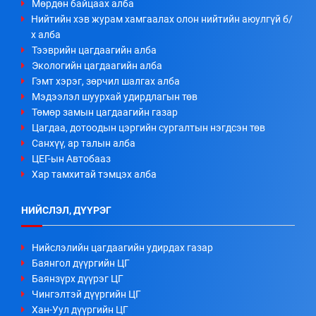
Мөрдөн байцаах алба
Нийтийн хэв журам хамгаалах олон нийтийн аюулгүй б/
х алба
Тээврийн цагдаагийн алба
Экологийн цагдаагийн алба
Гэмт хэрэг, зөрчил шалгах алба
Мэдээлэл шуурхай удирдлагын төв
Төмөр замын цагдаагийн газар
Цагдаа, дотоодын цэргийн сургалтын нэгдсэн төв
Санхүү, ар талын алба
ЦЕГ-ын Автобааз
Хар тамхитай тэмцэх алба
НИЙСЛЭЛ, ДҮҮРЭГ
Нийслэлийн цагдаагийн удирдах газар
Баянгол дүүргийн ЦГ
Баянзүрх дүүрэг ЦГ
Чингэлтэй дүүргийн ЦГ
Хан-Уул дүүргийн ЦГ