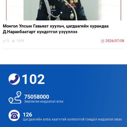
Монгол Улсын Гавьяат хуульч, цагдаагийн хурандаа
Д.Наранбаатарт хүндэтгэл үзүүллээ
0
1939
2026/07/08
102
75058000
Зөвлөгөө мэдээлэл өгөх
126
Цагдаагийн алба хаагчтай холбоотой гомдол мэдээлэл авах