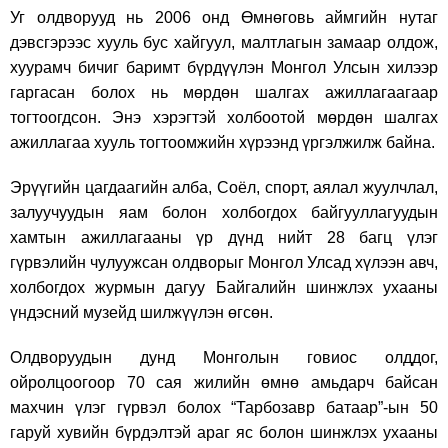
Уг олдворууд нь 2006 онд Өмнөговь аймгийн нутаг
дэвсгэрээс хууль бус хайгуул, малтлагын замаар олдож,
хуурамч бичиг баримт бүрдүүлэн Монгол Улсын хилээр
гаргасан болох нь мөрдөн шалгах ажиллагаагаар
тогтоогдсон. Энэ хэрэгтэй холбоотой мөрдөн шалгах
ажиллагаа хууль тогтоомжийн хүрээнд үргэлжилж байна.
Эрүүгийн цагдаагийн алба, Соёл, спорт, аялал жуулчлал,
залуучуудын яам болон холбогдох байгууллагуудын
хамтын ажиллагааны үр дүнд нийт 28 багц үлэг
гүрвэлийн чулуужсан олдворыг Монгол Улсад хүлээн авч,
холбогдох журмын дагуу Байгалийн шинжлэх ухааны
үндэсний музейд шилжүүлэн өгсөн.
Олдворуудын дунд Монголын говиос олддог,
ойролцоогоор 70 сая жилийн өмнө амьдарч байсан
махчин үлэг гүрвэл болох “Тарбозавр батаар”-ын 50
гаруй хувийн бүрдэлтэй араг яс болон шинжлэх ухааны