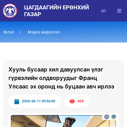
ЦАГДААГИЙН ЕРӨНХИЙ
en
ГАЗАР
Эхлэл
Мэдээ мэдээлэл
Хууль бусаар хил давуулсан үлэг
гүрвэлийн олдворуудыг Франц
Улсаас эх оронд нь буцаан авч ирлээ
2026-06-11 09:56:00
425