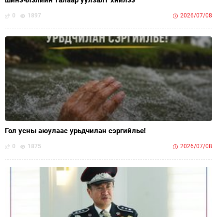
0
1897
2026/07/08
Гол усны аюулаас урьдчилан сэргийлье!
0
1875
2026/07/08