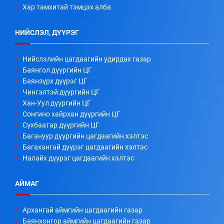
Хар тамхитай тэмцэх алба
НИЙСЛЭЛ, ДҮҮРЭГ
Нийслэлийн цагдаагийн удирдах газар
Баянгол дүүргийн ЦГ
Баянзүрх дүүрэг ЦГ
Чингэлтэй дүүргийн ЦГ
Хан-Уул дүүргийн ЦГ
Сонгино хайрхан дүүргийн ЦГ
Сүхбаатар дүүргийн ЦГ
Багануур дүүргийн цагдаагийн хэлтэс
Багахангай дүүрэг цагдаагийн хэлтэс
Налайх дүүрэг цагдаагийн хэлтэс
АЙМАГ
Архангай аймгийн цагдаагийн газар
Баянхонгор аймгийн цагдаагийн газар