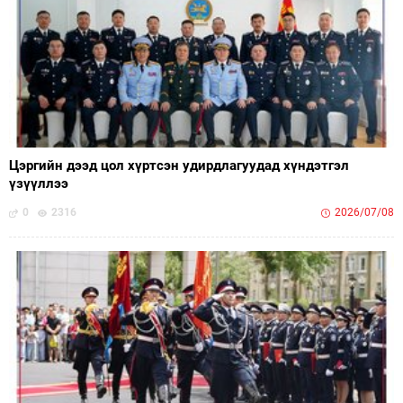
Цэргийн дээд цол хүртсэн удирдлагуудад хүндэтгэл
үзүүллээ
0
2316
2026/07/08