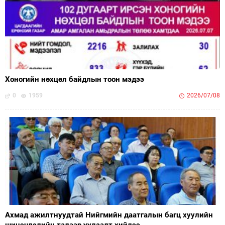
Хоногийн нөхцөл байдлын тоон мэдээ
0
1959
2026/07/08
Ахмад ажилтнуудтай Нийгмийн даатгалын багц хуулийн
шинэчлэлийн талаар уулзалт хийлээ