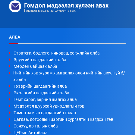
Гомдол мэдээлэл хүлээн авах
Гомдол мэдээлэл хүлээн авах
АЛБА
Стратеги, бодлого, инновац, хөгжлийн алба
Эрүүгийн цагдаагийн алба
Мөрдөн байцаах алба
Нийтийн хэв журам хамгаалах олон нийтийн аюулгүй б/
х алба
Тээврийн цагдаагийн алба
Экологийн цагдаагийн алба
Гэмт хэрэг, зөрчил шалгах алба
Мэдээлэл шуурхай удирдлагын төв
Төмөр замын цагдаагийн газар
Цагдаа, дотоодын цэргийн сургалтын нэгдсэн төв
Санхүү, ар талын алба
ЦЕГ-ын Автобааз