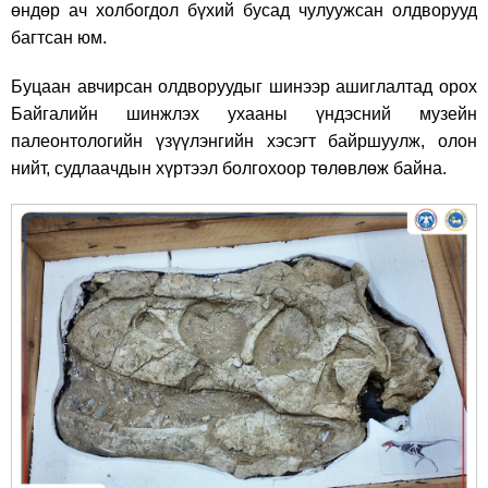
өндөр ач холбогдол бүхий бусад чулуужсан олдворууд
багтсан юм.
Буцаан авчирсан олдворуудыг шинээр ашиглалтад орох
Байгалийн шинжлэх ухааны үндэсний музейн
палеонтологийн үзүүлэнгийн хэсэгт байршуулж, олон
нийт, судлаачдын хүртээл болгохоор төлөвлөж байна.