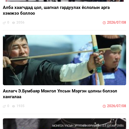
Алба хаагчдад цол, шагнал гардуулах ёслолын арга
хэмжээ боллоо
0
2056
2026/07/08
Ахлагч Э.Бумбаяр Монгол Улсын Мэргэн цолны болзол
хангалаа
0
1935
2026/07/08