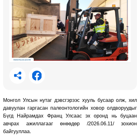
Монгол Улсын нутаг дэвсгэрээс хууль бусаар олж, хил
давуулан гаргасан палеонтологийн ховор олдворуудыг
Бүгд Найрамдах Франц Улсаас эх оронд нь буцаан
авчрах ажиллагааг өнөөдөр /2026.06.11/ зохион
байгууллаа.