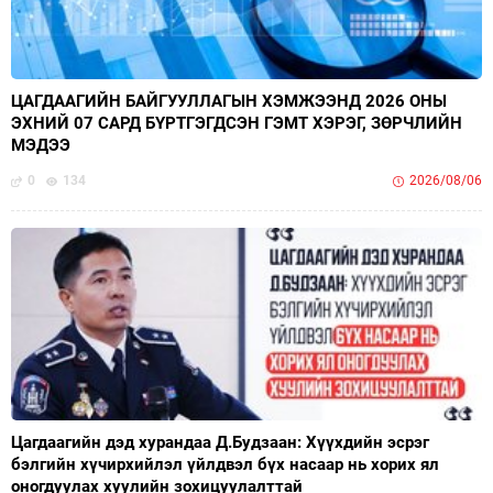
ЦАГДААГИЙН БАЙГУУЛЛАГЫН ХЭМЖЭЭНД 2026 ОНЫ
ЭХНИЙ 07 САРД БҮРТГЭГДСЭН ГЭМТ ХЭРЭГ, ЗӨРЧЛИЙН
МЭДЭЭ
0
134
2026/08/06
Цагдаагийн дэд хурандаа Д.Будзаан: Хүүхдийн эсрэг
бэлгийн хүчирхийлэл үйлдвэл бүх насаар нь хорих ял
оногдуулах хуулийн зохицуулалттай