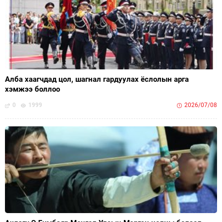
Алба хаагчдад цол, шагнал гардуулах ёслолын арга
хэмжээ боллоо
0
1999
2026/07/08