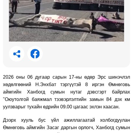
2026 оны 06 дугаар сарын 17-ны өдөр Эрс шинэчлэл
хөдөлгөөний Н.Энхбат тэргүүтэй 8 иргэн Өмнөговь
аймгийн Ханбогд сумын нутаг дэвсгэрт байрлах
"Оюутолгой баяжмал тээвэрлэлтийн замын 84 дэх км
уулзварыг тухайн өдрийн 09.00 цагаас эхлэн хаасан.
Дээрх хууль бус үйл ажиллагаатай холбогдуулан
Өмнөговь аймгийн Засаг даргын орлогч, Ханбогд сумын