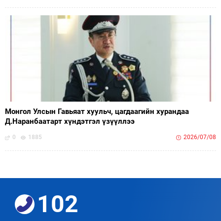
Монгол Улсын Гавьяат хуульч, цагдаагийн хурандаа
Д.Наранбаатарт хүндэтгэл үзүүллээ
0
1885
2026/07/08
102