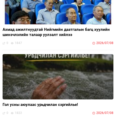
Ахмад ажилтнуудтай Нийгмийн даатгалын багц хуулийн
шинэчлэлийн талаар уулзалт хийлээ
0
1847
2026/07/08
Гол усны аюулаас урьдчилан сэргийлье!
0
1822
2026/07/08