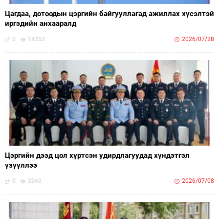
Цагдаа, дотоодын цэргийн байгууллагад ажиллах хүсэлтэй
иргэдийн анхааралд
0
14252
2026/07/28
Цэргийн дээд цол хүртсэн удирдлагуудад хүндэтгэл
үзүүллээ
0
2260
2026/07/08