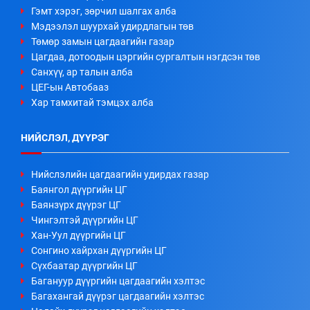
Гэмт хэрэг, зөрчил шалгах алба
Мэдээлэл шуурхай удирдлагын төв
Төмөр замын цагдаагийн газар
Цагдаа, дотоодын цэргийн сургалтын нэгдсэн төв
Санхүү, ар талын алба
ЦЕГ-ын Автобааз
Хар тамхитай тэмцэх алба
НИЙСЛЭЛ, ДҮҮРЭГ
Нийслэлийн цагдаагийн удирдах газар
Баянгол дүүргийн ЦГ
Баянзүрх дүүрэг ЦГ
Чингэлтэй дүүргийн ЦГ
Хан-Уул дүүргийн ЦГ
Сонгино хайрхан дүүргийн ЦГ
Сүхбаатар дүүргийн ЦГ
Багануур дүүргийн цагдаагийн хэлтэс
Багахангай дүүрэг цагдаагийн хэлтэс