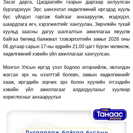
Засаг дарга, Цагдаагийн газрын даргаар ахлуулсан
бүрэлдэхүүн Эрс шинэчлэл хөдөлгөөний иргэдэд хууль
бус үйлдэл гаргаж байгааг анхааруулж, мэдэгдэл,
шаардлага өгч, хэрэгжилтийг хангуулан, Зөрчлийн тухай
хуульд заасны дагуу шалгалтын ажиллагаа явуулж
байгаа бөгөөд баяжмал тээвэрлэлтийн замыг 2026 оны
06 дугаар сарын 17-ны өдрийн 21.00 цагт бүрэн чөлөөлж,
хөдөлгөөний хэвийн үйл ажиллагааг хангуулсан.
Монгол Улсын иргэд үзэл бодлоо илэрхийлж, эвлэлдэн
жагсах эрх нь нээлттэй боловч, замын хөдөлгөөнийг
хааж, иргэдийн зорчих эрх болон хуулийн этгээдийн
хэвийн үйл ажиллагааг алдагдуулахыг хуулиар
хориглосныг анхааруулъя