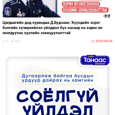
Цагдаагийн дэд хурандаа Д.Будзаан: Хүүхдийн эсрэг
бэлгийн хүчирхийлэл үйлдвэл бүх насаар нь хорих ял
оногдуулах хуулийн зохицуулалттай
0
493
2026/08/04