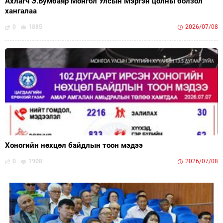
Ахлагч Э.Бумбаяр Монгол Улсын Мэргэн цолны болзол
хангалаа
0
1885
2026/07/08
Хоногийн нөхцөл байдлын тоон мэдээ
0
1908
2026/07/08