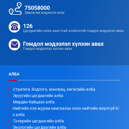
75058000
Зөвлөгөө мэдээлэл өгөх
126
Цагдаагийн алба хаагчтай холбоотой гомдол мэдээлэл авах
Гомдол мэдээлэл хүлээн авах
Гомдол мэдээлэл хүлээн авах
АЛБА
Стратеги, бодлого, инновац, хөгжлийн алба
Эрүүгийн цагдаагийн алба
Мөрдөн байцаах алба
Нийтийн хэв журам хамгаалах олон нийтийн аюулгүй б/
х алба
Тээврийн цагдаагийн алба
Экологийн цагдаагийн алба