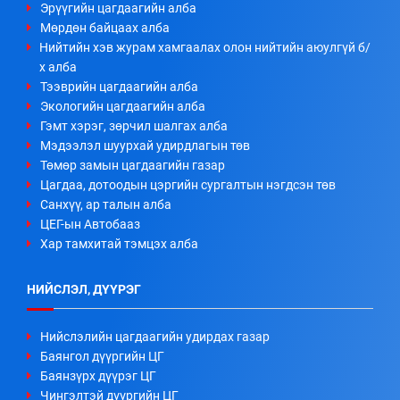
Эрүүгийн цагдаагийн алба
Мөрдөн байцаах алба
Нийтийн хэв журам хамгаалах олон нийтийн аюулгүй б/
х алба
Тээврийн цагдаагийн алба
Экологийн цагдаагийн алба
Гэмт хэрэг, зөрчил шалгах алба
Мэдээлэл шуурхай удирдлагын төв
Төмөр замын цагдаагийн газар
Цагдаа, дотоодын цэргийн сургалтын нэгдсэн төв
Санхүү, ар талын алба
ЦЕГ-ын Автобааз
Хар тамхитай тэмцэх алба
НИЙСЛЭЛ, ДҮҮРЭГ
Нийслэлийн цагдаагийн удирдах газар
Баянгол дүүргийн ЦГ
Баянзүрх дүүрэг ЦГ
Чингэлтэй дүүргийн ЦГ