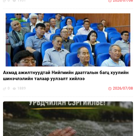
0
1951
2026/07/08
Ахмад ажилтнуудтай Нийгмийн даатгалын багц хуулийн
шинэчлэлийн талаар уулзалт хийлээ
0
1889
2026/07/08