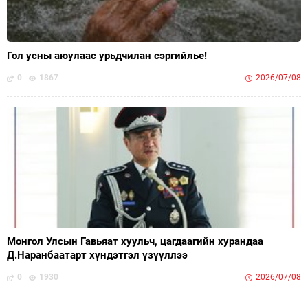
Гол усны аюулаас урьдчилан сэргийлье!
0
1867
2026/07/08
Монгол Улсын Гавьяат хуульч, цагдаагийн хурандаа
Д.Наранбаатарт хүндэтгэл үзүүллээ
0
1930
2026/07/08