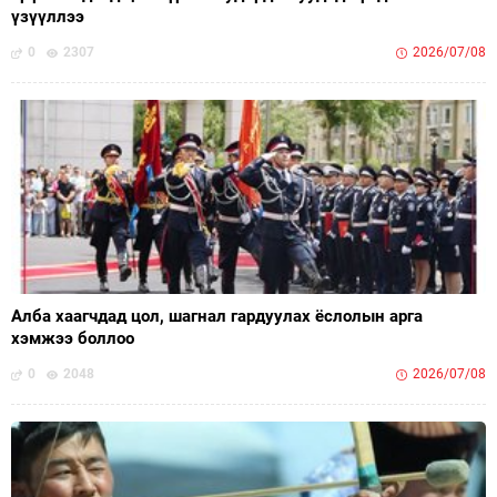
үзүүллээ
0
2307
2026/07/08
Алба хаагчдад цол, шагнал гардуулах ёслолын арга
хэмжээ боллоо
0
2048
2026/07/08