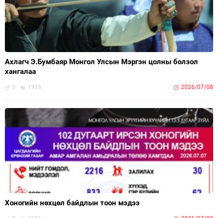
Ахлагч Э.Бумбаяр Монгол Улсын Мэргэн цолны болзол
хангалаа
0
1925
2026/07/08
Хоногийн нөхцөл байдлын тоон мэдээ