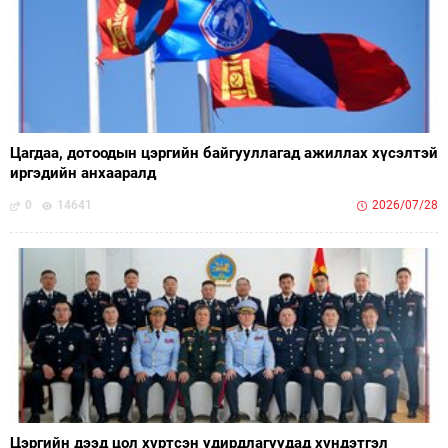
Цагдаа, дотоодын цэргийн байгууллагад ажиллах хүсэлтэй
иргэдийн анхааралд
0
14641
2026/07/28
Цэргийн дээд цол хүртсэн удирдлагуудад хүндэтгэл