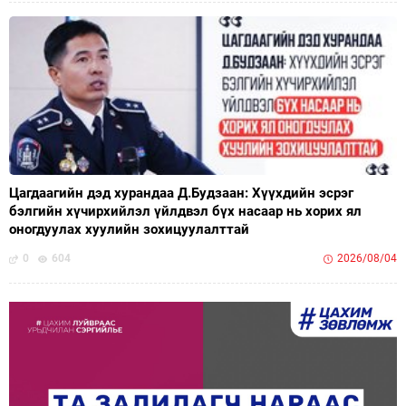
Цагдаагийн дэд хурандаа Д.Будзаан: Хүүхдийн эсрэг
бэлгийн хүчирхийлэл үйлдвэл бүх насаар нь хорих ял
оногдуулах хуулийн зохицуулалттай
0
604
2026/08/04