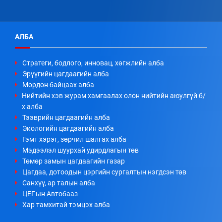
АЛБА
Стратеги, бодлого, инновац, хөгжлийн алба
Эрүүгийн цагдаагийн алба
Мөрдөн байцаах алба
Нийтийн хэв журам хамгаалах олон нийтийн аюулгүй б/
х алба
Тээврийн цагдаагийн алба
Экологийн цагдаагийн алба
Гэмт хэрэг, зөрчил шалгах алба
Мэдээлэл шуурхай удирдлагын төв
Төмөр замын цагдаагийн газар
Цагдаа, дотоодын цэргийн сургалтын нэгдсэн төв
Санхүү, ар талын алба
ЦЕГ-ын Автобааз
Хар тамхитай тэмцэх алба