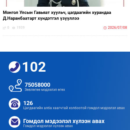
Монгол Улсын Гавьяат хуульч, цагдаагийн хурандаа
Д.Наранбаатарт хүндэтгэл үзүүллээ
0
1939
2026/07/08
102
75058000
Зөвлөгөө мэдээлэл өгөх
126
Цагдаагийн алба хаагчтай холбоотой гомдол мэдээлэл авах
Гомдол мэдээлэл хүлээн авах
Гомдол мэдээлэл хүлээн авах