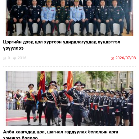
Цэргийн дээд цол хүртсэн удирдлагуудад хүндэтгэл
үзүүллээ
0
2316
2026/07/08
Алба хаагчдад цол, шагнал гардуулах ёслолын арга
хэмжээ боллоо