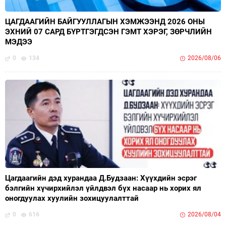
ЦАГДААГИЙН БАЙГУУЛЛАГЫН ХЭМЖЭЭНД 2026 ОНЫ
ЭХНИЙ 07 САРД БҮРТГЭГДСЭН ГЭМТ ХЭРЭГ, ЗӨРЧЛИЙН
МЭДЭЭ
0
134
2026/08/06
Цагдаагийн дэд хурандаа Д.Будзаан: Хүүхдийн эсрэг
бэлгийн хүчирхийлэл үйлдвэл бүх насаар нь хорих ял
оногдуулах хуулийн зохицуулалттай
0
616
2026/08/04