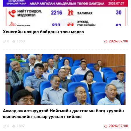
Хоногийн нөхцөл байдлын тоон мэдээ
0
1959
2026/07/08
Ахмад ажилтнуудтай Нийгмийн даатгалын багц хуулийн
шинэчлэлийн талаар уулзалт хийлээ
0
1897
2026/07/08