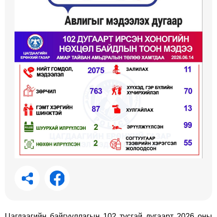
Цагдаагийн байгууллагын 102 тусгай дугаарт 2026 оны