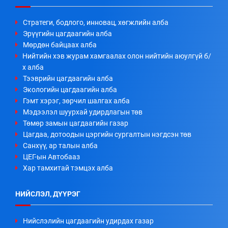
Стратеги, бодлого, инновац, хөгжлийн алба
Эрүүгийн цагдаагийн алба
Мөрдөн байцаах алба
Нийтийн хэв журам хамгаалах олон нийтийн аюулгүй б/
х алба
Тээврийн цагдаагийн алба
Экологийн цагдаагийн алба
Гэмт хэрэг, зөрчил шалгах алба
Мэдээлэл шуурхай удирдлагын төв
Төмөр замын цагдаагийн газар
Цагдаа, дотоодын цэргийн сургалтын нэгдсэн төв
Санхүү, ар талын алба
ЦЕГ-ын Автобааз
Хар тамхитай тэмцэх алба
НИЙСЛЭЛ, ДҮҮРЭГ
Нийслэлийн цагдаагийн удирдах газар