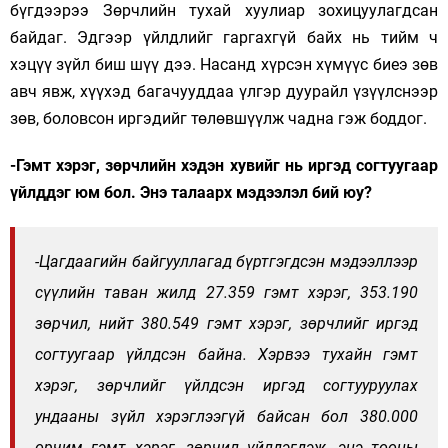
бүгдээрээ Зөрчлийн тухай хуулиар зохицуулагдсан
байдаг. Эдгээр үйлдлийг гаргахгүй байх нь тийм ч
хэцүү зүйл биш шүү дээ. Насанд хүрсэн хүмүүс биеэ зөв
авч явж, хүүхэд багачууддаа үлгэр дуурайл үзүүлснээр
зөв, боловсон иргэдийг төлөвшүүлж чадна гэж боддог.
-Гэмт хэрэг, зөрчлийн хэдэн хувийг нь иргэд согтуугаар
үйлддэг юм бол. Энэ талаарх мэдээлэл бий юу?
-Цагдаагийн байгууллагад бүртгэгдсэн мэдээллээр
сүүлийн таван жилд 27.359 гэмт хэрэг, 353.190
зөрчил, нийт 380.549 гэмт хэрэг, зөрчлийг иргэд
согтуугаар үйлдсэн байна. Хэрвээ тухайн гэмт
хэрэг, зөрчлийг үйлдсэн иргэд согтууруулах
ундааны зүйл хэрэглээгүй байсан бол 380.000
орчим гэмт хэрэг, зөрчил үйлдэгдэж, энэ тооны