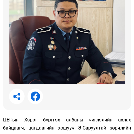
ЦЕГ-ын Хэрэг бүртгэх албаны чиглэлийн ахлах
байцаагч, цагдаагийн хошууч Э.Саруултай зөрчлийн