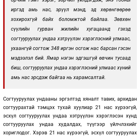
иргэд амь нас, эрүүл мэнд, эд хөрөнгөөрөө
хохирохгүй байх боломжтой байлаа. Зөвхөн
сүүлийн гурван жилийн хугацаанд гэхэд
согтууруулах ундаа хэтрүүлэн хэрэглэсний улмаас,
ухаангүй согтож 348 иргэн осгож нас барсан гэсэн
мэдээлэл бий. Ямар нэгэн эдгэшгүй өвчин тусаад
биш, согтууруулах ундаа хэрэглэсний улмаас хүний
амь нас эрсдэж байгаа нь харамсалтай.
Согтууруулах ундааны эргэлтэд хяналт тавих, архидан
согтуурахтай тэмцэх тухай хуулиар 21 нас хүрээгүй,
эсхүл согтууруулах ундаа хэтрүүлэн хэрэглэсэн хүнд
согтууруулах ундаа худалдах, түүгээр үйлчлэхийг
хориглодог. Хэрэв 21 нас хүрээгүй, эсхүл согтууруулах