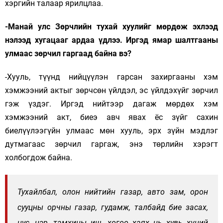
хэргийн талаар ярилцлаа.
-Манай улс Зөрчлийн тухай хуулийг мөрдөж эхлээд
нэлээд хугацааг ардаа үдлээ. Иргэд ямар шалтгааны
улмаас зөрчил гаргаад байна вэ?
-Хууль, түүнд нийцүүлэн гарсан захиргааны хэм
хэмжээний актыг зөрчсөн үйлдэл, эс үйлдэхүйг зөрчил
гэж үздэг. Иргэд нийтээр дагаж мөрдөх хэм
хэмжээний акт, биеэ авч явах ёс зүйг сахин
биелүүлээгүйн улмаас мөн хууль, эрх зүйн мэдлэг
дутмагаас зөрчил гаргаж, энэ төрлийн хэрэгт
холбогдож байна.
Тухайлбал, олон нийтийн газар, авто зам, орон
сууцны орчны газар, гудамж, талбайд бие засах,
нус, цэр, тамхины иш, хогоо хаях нь хувь хүний