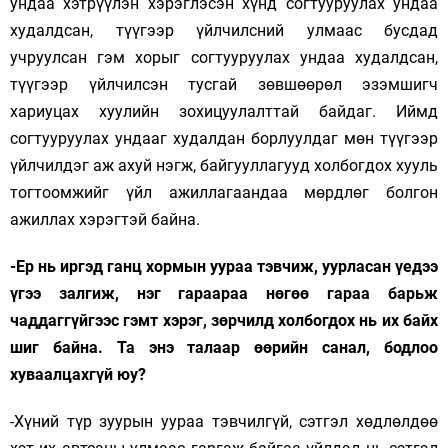
ундаа хэтрүүлэн хэрэглэсэн хүнд согтууруулах ундаа
худалдсан, түүгээр үйлчилсний улмаас бусдад
учруулсан гэм хорыг согтууруулах ундаа худалдсан,
түүгээр үйлчилсэн тусгай зөвшөөрөл эзэмшигч
хариуцах хуулийн зохицуулалттай байдаг. Иймд
согтууруулах ундааг худалдан борлуулдаг мөн түүгээр
үйлчилдэг аж ахуй нэгж, байгууллагууд холбогдох хууль
тогтоомжийг үйл ажиллагаандаа мөрдлөг болгон
ажиллах хэрэгтэй байна.
-Ер нь иргэд ганц хормын уураа тэвчиж, уурласан үедээ
үгээ залгиж, нэг гараараа нөгөө гараа барьж
чаддаггүйгээс гэмт хэрэг, зөрчилд холбогдох нь их байх
шиг байна. Та энэ талаар өөрийн санал, бодлоо
хуваалцахгүй юу?
-Хүний түр зуурын уураа тэвчилгүй, сэтгэл хөдлөлдөө