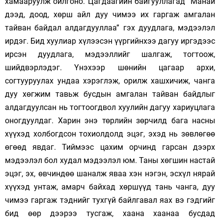
хамааруулж ойлгоно. Цагдаагийн байгууллагад “Манай
дээд, доод, хөрш айл дуу чимээ их гаргаж амгалан
тайван байдал алдагдууллаа” гэх дуудлага, мэдээлэл
ирдэг. Бид хуулиар хүлээсэн үүргийнхээ дагуу иргэдээс
ирсэн дуудлага, мэдээллийг шалгаж, тогтоож,
шийдвэрлэдэг. Үнэхээр шөнийн цагаар архи,
согтууруулах ундаа хэрэглэж, орилж хашхичиж, чанга
дуу хөгжим тавьж бусдын амгалан тайван байдлыг
алдагдуулсан нь тогтоогдвол хуулийн дагуу хариуцлага
оногдуулдаг. Харин энэ төрлийн зөрчилд бага насны
хүүхэд холбогдсон тохиолдолд эцэг, эхэд нь зөвлөгөө
өгөөд явдаг. Тиймээс цахим орчинд гарсан дээрх
мэдээлэл бол худал мэдээлэл юм. Таны хөгшин настай
эцэг, эх, өвчиндөө шаналж яваа хэн нэгэн, эсхүл нярай
хүүхэд унтаж, амарч байхад хөршүүд тань чанга, дуу
чимээ гаргаж тэднийг тухгүй байлгавал яах вэ гэдгийг
бид өөр дээрээ тусгаж, хаана хаанаа бусдад