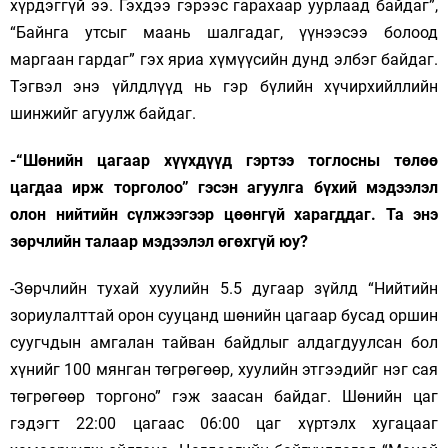
хүрдэггүй ээ. Гэхдээ гэрээс гарахаар уурлаад байдаг”,
“Байнга утсыг маань шалгадаг, үүнээсээ болоод
маргаан гардаг” гэх яриа хүмүүсийн дунд элбэг байдаг.
Тэгвэл энэ үйлдлүүд нь гэр бүлийн хүчирхийллийн
шинжийг агуулж байдаг.
-“Шөнийн цагаар хүүхдүүд гэртээ тоглосны төлөө
цагдаа ирж торголоо” гэсэн агуулга бүхий мэдээлэл
олон нийтийн сүлжээгээр цөөнгүй харагддаг. Та энэ
зөрчлийн талаар мэдээлэл өгөхгүй юу?
-Зөрчлийн тухай хуулийн 5.5 дугаар зүйлд “Нийтийн
зориулалттай орон сууцанд шөнийн цагаар бусад оршин
суугчдын амгалан тайван байдлыг алдагдуулсан бол
хүнийг 100 мянган төгрөгөөр, хуулийн этгээдийг нэг сая
төгрөгөөр торгоно” гэж заасан байдаг. Шөнийн цаг
гэдэгт 22:00 цагаас 06:00 цаг хүртэлх хугацааг