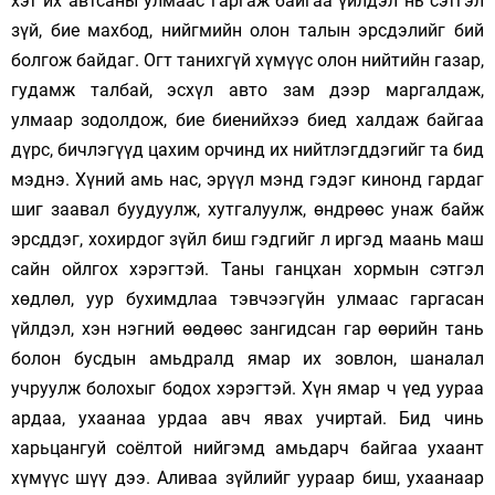
хэт их автсаны улмаас гаргаж байгаа үйлдэл нь сэтгэл
зүй, бие махбод, нийгмийн олон талын эрсдэлийг бий
болгож байдаг. Огт танихгүй хүмүүс олон нийтийн газар,
гудамж талбай, эсхүл авто зам дээр маргалдаж,
улмаар зодолдож, бие биенийхээ биед халдаж байгаа
дүрс, бичлэгүүд цахим орчинд их нийтлэгддэгийг та бид
мэднэ. Хүний амь нас, эрүүл мэнд гэдэг кинонд гардаг
шиг заавал буудуулж, хутгалуулж, өндрөөс унаж байж
эрсддэг, хохирдог зүйл биш гэдгийг л иргэд маань маш
сайн ойлгох хэрэгтэй. Таны ганцхан хормын сэтгэл
хөдлөл, уур бухимдлаа тэвчээгүйн улмаас гаргасан
үйлдэл, хэн нэгний өөдөөс зангидсан гар өөрийн тань
болон бусдын амьдралд ямар их зовлон, шаналал
учруулж болохыг бодох хэрэгтэй. Хүн ямар ч үед уураа
ардаа, ухаанаа урдаа авч явах учиртай. Бид чинь
харьцангуй соёлтой нийгэмд амьдарч байгаа ухаант
хүмүүс шүү дээ. Аливаа зүйлийг уураар биш, ухаанаар