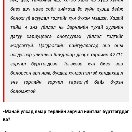
биеэ авч явах соёл хийгээд ёс зүйн хувьд байж
болохгүй асуудал гэдгийг хүн бүхэн мэддэг. Хэдий
тийм ч энэ үйлдэл нь Зөрчлийн тухай хуулийн
дагуу хариуцлага оногдуулах үйлдэл гэдгийг
мэддэггүй. Цагдаагийн байгууллагад энэ оны
нэгдүгээр улирлын байдлаар дээрх төрлийн 42711
зөрчил бүртгэгдсэн. Тэгэхээр хүн биеэ зөв
боловсон авч явж, бусдад хүндэтгэлтэй хандахад л
энэ төрлийн зөрчил гарахгүй байх бүрэн
боломжтой.
-Манай улсад ямар төрлийн зөрчил нийтлэг бүртгэгддэг
вэ?