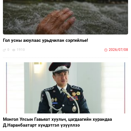
Гол усны аюулаас урьдчилан сэргийлье!
0
1910
2026/07/08
Монгол Улсын Гавьяат хуульч, цагдаагийн хурандаа
Д.Наранбаатарт хүндэтгэл үзүүллээ