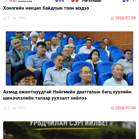
Хоногийн нөхцөл байдлын тоон мэдээ
0
1993
2026/07/08
Ахмад ажилтнуудтай Нийгмийн даатгалын багц хуулийн
шинэчлэлийн талаар уулзалт хийлээ
0
1932
2026/07/08