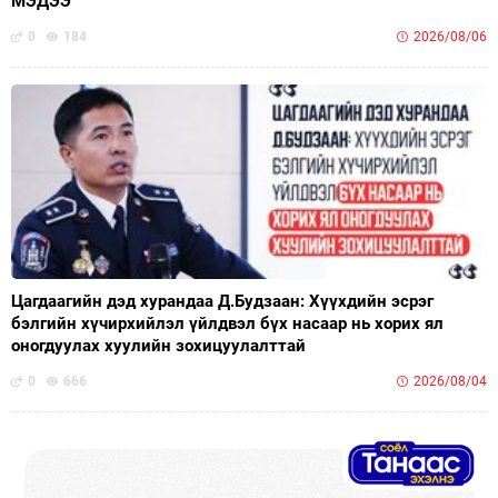
МЭДЭЭ
0
184
2026/08/06
Цагдаагийн дэд хурандаа Д.Будзаан: Хүүхдийн эсрэг
бэлгийн хүчирхийлэл үйлдвэл бүх насаар нь хорих ял
оногдуулах хуулийн зохицуулалттай
0
666
2026/08/04