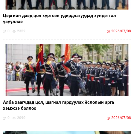
Цэргийн дээд цол хүртсэн удирдлагуудад хүндэтгэл
үзүүллээ
0
2352
2026/07/08
Алба хаагчдад цол, шагнал гардуулах ёслолын арга
хэмжээ боллоо
0
2090
2026/07/08