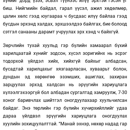
хүнийг дорд үзэх, эсвэл түүнээс илүү эрхтэй гэсэн үг
биш. Нийгмийн байдал, гарал үүсэл, ажил хөдөлмөр,
цалин хөлс гээд юугаараа ч бусдаас илүү байлаа гээд
бусдын эрхэнд халдах, эрхшээлдээ байлгах, бие болоод
сэтгэл санааны дарамт учруулах эрх хэнд ч байхгүй.
Зөрчлийн тухай хуульд гэр бүлийн хамаарал бүхий
харилцаатай хүнийг зодсон, хүсэл зоригийнх нь эсрэг
тодорхой үйлдэл хийх, хийхгүй байхыг албадсан,
бусадтай харилцахыг хязгаарласан, хуваарьт болон,
дундын эд хөрөнгөө эзэмших, ашиглах, захиран
зарцуулах эрхэд халдсан нь эрүүгийн хариуцлага
хүлээлгэхээргүй бол албадан сургалтад хамруулж, 7-30
хоног баривчлах шийтгэл оногдуулахаар хуульчилсан
байдаг. Энэ төрлийн гэр бүлийн хүчирхийллийг удаа
дараа үйлдвэл эрүүгийн хариуцлага оногдуулах
хуулийн зохицуулалттай. “Манай эхнэр, нөхөр надад гар