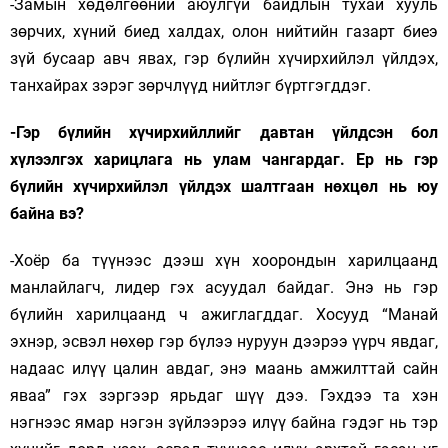
-Замын хөдөлгөөний аюулгүй байдлын тухай хууль
зөрчих, хүний биед халдах, олон нийтийн газарт биеэ
зүй бусаар авч явах, гэр бүлийн хүчирхийлэл үйлдэх,
танхайрах зэрэг зөрчлүүд нийтлэг бүртгэгддэг.
-Гэр бүлийн хүчирхийллийг давтан үйлдсэн бол
хүлээлгэх харицлага нь улам чангардаг. Ер нь гэр
бүлийн хүчирхийлэл үйлдэх шалтгаан нөхцөл нь юу
байна вэ?
-Хоёр ба түүнээс дээш хүн хоорондын харилцаанд
манлайлагч, лидер гэх асуудал байдаг. Энэ нь гэр
бүлийн харилцаанд ч ажиглагддаг. Хосууд “Манай
эхнэр, эсвэл нөхөр гэр бүлээ нуруун дээрээ үүрч явдаг,
надаас илүү цалин авдаг, энэ
маань амжилттай сайн
яваа” гэх зэргээр ярьдаг шүү дээ. Гэхдээ та хэн
нэгнээс ямар нэгэн зүйлээрээ илүү байна гэдэг нь тэр