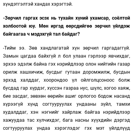
хүндэтгэлтэй хандах хэрэгтэй.
-Зөрчил гаргах эсэх нь тухайн хүний ухамсар, соёлтой
холбоотой юу. Мөн иргэд өөрсдийгөө зөрчил үйлдэж
байгаагаа ч мэдэхгүй тал байдаг?
-Тийм ээ. Зөв хандлагатай хүн зөрчил гаргадаггүй.
Замын цагдаа байхгүй л бол улаан гэрлээр явчихдаг,
эрхээ эдэлж байна гэх нэрийдлээр олон нийтийн газар
орилж хашхичиж, бусдыг гутаан доромжилж, бусдын
эрхэд халддаг, хоорондоо үл ойлголцсоноос болж
бусдад гар хүрдэг, хүссэн газраа нус, шүлс, хогоо хаяж,
бие засдаг, зөвхөн өөрийн ашиг орлогоо бодож насанд
хүрээгүй хүнд согтууруулах ундааны зүйл, тамхи
худалддаг, хэн нэгнийг хайрлаж байгаа нэрийдлээр
хажуудаа тас хүлчихдэг, бага насны хүүхдийн дэргэд
согтууруулах ундаа хэрэглэдэг гэх мэт үйлдлүүд