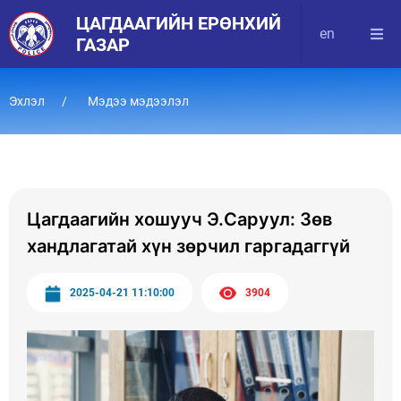
ЦАГДААГИЙН ЕРӨНХИЙ
en
ГАЗАР
Эхлэл
Мэдээ мэдээлэл
Цагдаагийн хошууч Э.Саруул: Зөв
хандлагатай хүн зөрчил гаргадаггүй
2025-04-21 11:10:00
3904