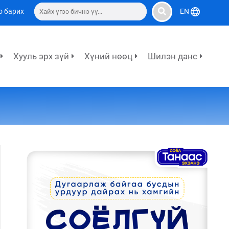
о барих
EN
Хууль эрх зүй
Хүний нөөц
Шилэн данс