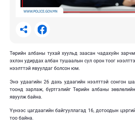
Төрийн албаны тухай хуульд заасан чадахуйн зарч
эхлэн удирдах албан тушаалын сул орон тоог нээлттэ
нээлттэй явуулдаг
болсон
юм
.
Э
нэ
удаагийн
26 дахь удаагийн нээлттэй сонгон ш
тоо
нд
зарлаж, бүртгэлийг Төрийн албаны зөвлөлий
явуулж байна.
Үүнээс
ц
агдаагийн байгууллагад 16, дотоодын цэрги
тоо
байна.