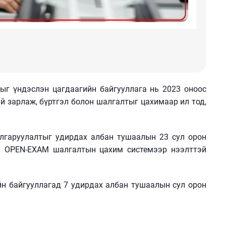
мыг үндэслэн ц
агдаагийн байгууллага нь 2023 оноос
й зарлаж, бүртгэл болон шалгалтыг цахимаар ил тод
,
алгаруулалтыг удирдах албан тушаалын 23 сул орон
н OPEN-EXAM шалгалтын цахим системээр нээлттэй
йн байгууллагад 7 удирдах албан тушаалын сул орон