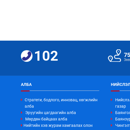
102
7
Зөв
АЛБА
НИЙСЛЭЛ
Стратеги, бодлого, инновац, хөгжлийн
Нийслэ
алба
газар
Эрүүгийн цагдаагийн алба
Баянго
Мөрдөн байцаах алба
Баянзүр
Нийтийн хэв журам хамгаалах олон
Чингэл