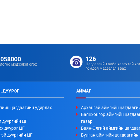
126
5058000
Цагдаагийн алба хаагчтай хо
лөгөө мэдээлэл өгөх
гомдол мэдээлэл авах
, ДҮҮРЭГ
АЙМАГ
лийн цагдаагийн удирдах
Архангай аймгийн цагдааги
Баянхонгор аймгийн цагдаа
л дүүргийн ЦГ
газар
х дүүрэг ЦГ
Баян-Өлгий аймгийн цагдааг
тэй дүүргийн ЦГ
Булган аймгийн цагдаагийн 