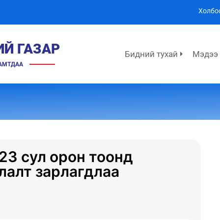
Холбо
ИЙ ГАЗАР
Бидний тухай
Мэдээ
ХАМТДАА
23 сул орон тоонд
лалт зарлагдлаа