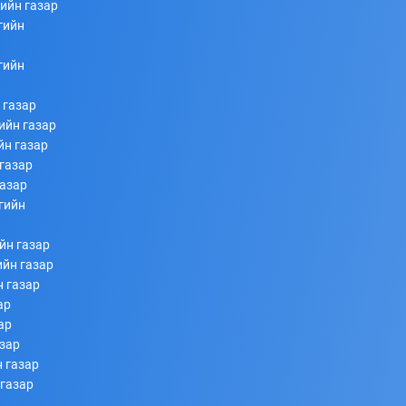
ийн газар
гийн
253
253
2026/07/08
гийн
 газар
ийн газар
йн газар
газар
газар
гийн
Ахлагч Э.Бумбаяр Монгол Улсын Мэргэн цолны
йн газар
болзол хангалаа
ийн газар
н газар
253
253
2026/07/08
ар
ар
азар
 газар
 газар