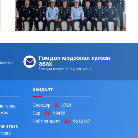
Цэргийн дээд цол хүртсэн удирдлагуудад
хүндэтгэл үзүүллээ
Гомдол мэдээлэл хүлээн
253
253
2026/07/08
авах
лбоотой
Гомдол мэдээлэл хүлээн авах
ХАНДАЛТ
Өнөөдөр:
3720
йн газар
гийн
Сар:
99459
Нийт хандалт:
5612167
ийн газа
Алба хаагчдад цол, шагнал гардуулах ёслолын арга
газар
хэмжээ боллоо