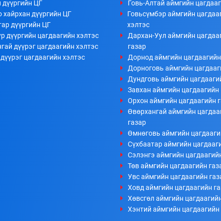
 дүүргийн ЦГ
Говь-Алтай аймгийн цагдааг
 хайрхан дүүргийн ЦГ
Говьсүмбэр аймгийн цагдаа
тар дүүргийн ЦГ
хэлтэс
р дүүргийн цагдаагийн хэлтэс
Дархан-Уул аймгийн цагдаа
гай дүүрэг цагдаагийн хэлтэс
газар
дүүрэг цагдаагийн хэлтэс
Дорнод аймгийн цагдаагийн
Дорноговь аймгийн цагдааг
Дундговь аймгийн цагдааги
Завхан аймгийн цагдаагийн 
Орхон аймгийн цагдаагийн 
Өвөрхангай аймгийн цагдаа
газар
Өмнөговь аймгийн цагдааги
Сүхбаатар аймгийн цагдааг
Сэлэнгэ аймгийн цагдаагий
Төв аймгийн цагдаагийн газ
Увс аймгийн цагдаагийн газ
Ховд аймгийн цагдаагийн г
Хөвсгөл аймгийн цагдаагийн
Хэнтий аймгийн цагдаагийн