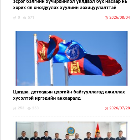
эсрэг бэлгийн хүчирхийлэл үйлдвэл бүх насаар нь
хорих ял оногдуулах хуулийн зохицуулалттай
0
571
2026/08/04
Цагдаа, дотоодын цэргийн байгууллагад ажиллах
хүсэлтэй иргэдийн анхааралд
253
253
2026/07/28