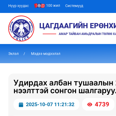
100 жил
Нүүр хуудас
Системүүд
ЦАГДААГИЙН ЕРӨНХ
АМАР ТАЙВАН АМЬДРАЛЫН ТӨЛӨӨ 
Эхлэл
Мэдээ мэдээлэл
Удирдах албан тушаалын 
нээлттэй сонгон шалгаруу
4739
2025-10-07 11:21:32