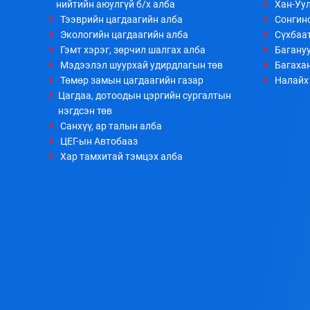
нийтийн аюулгүй б/х алба
Хан-Уул
Тээврийн цагдаагийн алба
Сонгино
Экологийн цагдаагийн алба
Сүхбаа
Гэмт хэрэг, зөрчил шалгах алба
Багануу
Мэдээлэл шуурхай удирдлагын төв
Багахан
Төмөр замын цагдаагийн газар
Налайх 
Цагдаа, дотоодын цэргийн сургалтын
нэгдсэн төв
Санхүү, ар талын алба
ЦЕГ-ын Автобааз
Хар тамхитай тэмцэх алба