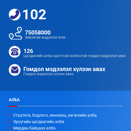
102
75058000
Зөвлөгөө мэдээлэл өгөх
126
Цагдаагийн алба хаагчтай холбоотой гомдол мэдээлэл авах
Гомдол мэдээлэл хүлээн авах
Гомдол мэдээлэл хүлээн авах
АЛБА
Стратеги, бодлого, инновац, хөгжлийн алба
Эрүүгийн цагдаагийн алба
Мөрдөн байцаах алба