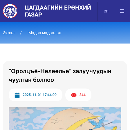
ЦАГДААГИЙН ЕРӨНХИЙ
en
ГАЗАР
Эхлэл
Мэдээ мэдээлэл
“Оролцъё-Нөлөөлье” залуучуудын
чуулган боллоо
2025-11-01 17:44:00
344