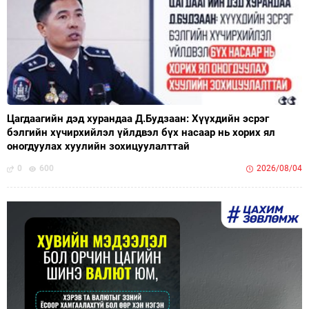
Цагдаагийн дэд хурандаа Д.Будзаан: Хүүхдийн эсрэг
бэлгийн хүчирхийлэл үйлдвэл бүх насаар нь хорих ял
оногдуулах хуулийн зохицуулалттай
0
600
2026/08/04