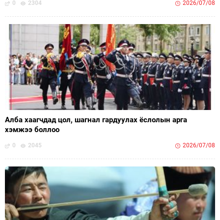
0
2304
2026/07/08
Алба хаагчдад цол, шагнал гардуулах ёслолын арга
хэмжээ боллоо
0
2045
2026/07/08