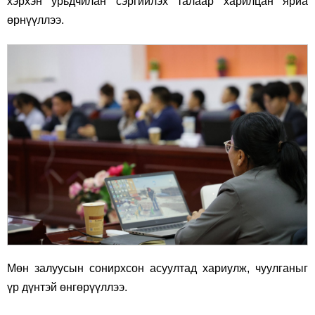
хэрхэн урьдчилан сэргийлэх талаар харилцан яриа
өрнүүллээ.
Мөн залуусын сонирхсон асуултад хариулж, чуулганыг
үр дүнтэй өнгөрүүллээ.