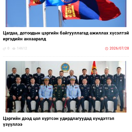
Цагдаа, дотоодын цэргийн байгууллагад ажиллах хүсэлтэй
иргэдийн анхааралд
0
14612
2026/07/28
Цэргийн дээд цол хүртсэн удирдлагуудад хүндэтгэл
үзүүллээ