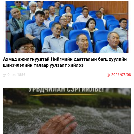
Ахмад ажилтнуудтай Нийгмийн даатгалын багц хуулийн
шинэчлэлийн талаар уулзалт хийлээ
0
1886
2026/07/08