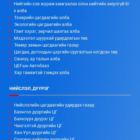
Нийтийн хэв журам хамгаалах олон нийтийн аюулгүй б/
х алба
Тээврийн цагдаагийн алба
Экологийн цагдаагийн алба
Гэмт хэрэг, зөрчил шалгах алба
Мэдээлэл шуурхай удирдлагын төв
Төмөр замын цагдаагийн газар
Цагдаа, дотоодын цэргийн сургалтын нэгдсэн төв
Санхүү, ар талын алба
ЦЕГ-ын Автобааз
Хар тамхитай тэмцэх алба
НИЙСЛЭЛ, ДҮҮРЭГ
Нийслэлийн цагдаагийн удирдах газар
Баянгол дүүргийн ЦГ
Баянзүрх дүүрэг ЦГ
Чингэлтэй дүүргийн ЦГ
Хан-Уул дүүргийн ЦГ
Сонгино хайрхан дүүргийн ЦГ