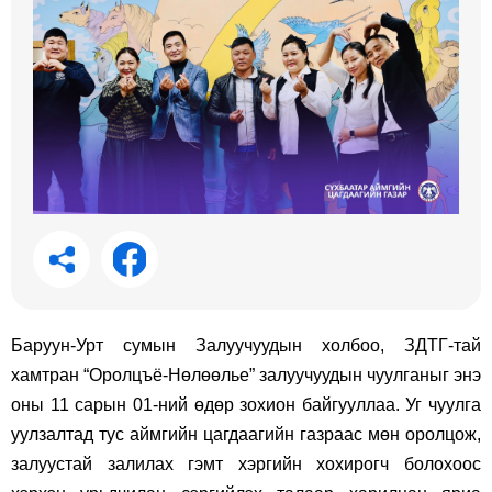
Баруун-Урт сумын Залуучуудын холбоо, ЗДТГ-тай
хамтран “Оролцъё-Нөлөөлье” залуучуудын чуулганыг энэ
оны 11 сарын 01-ний өдөр зохион байгууллаа. Уг чуулга
уулзалтад тус аймгийн цагдаагийн газраас мөн оролцож,
залуустай залилах гэмт хэргийн хохирогч болохоос