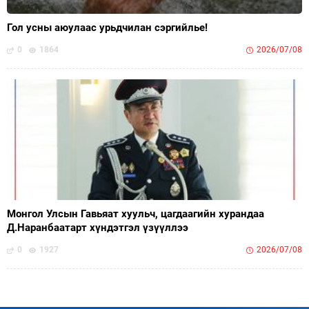
Гол усны аюулаас урьдчилан сэргийлье!
0
1864
2026/07/08
Монгол Улсын Гавьяат хуульч, цагдаагийн хурандаа
Д.Наранбаатарт хүндэтгэл үзүүллээ
0
1927
2026/07/08