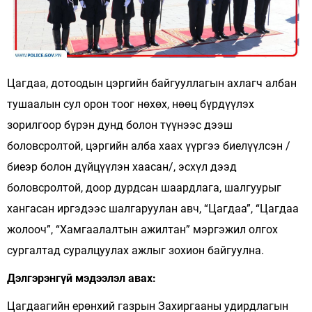
Цагдаа, дотоодын цэргийн байгууллагын ахлагч албан
тушаалын сул орон тоог нөхөх, нөөц бүрдүүлэх
зорилгоор бүрэн дунд болон түүнээс дээш
боловсролтой, цэргийн алба хаах үүргээ биелүүлсэн /
биеэр болон дүйцүүлэн хаасан/, эсхүл дээд
боловсролтой, доор дурдсан шаардлага, шалгуурыг
хангасан иргэдээс шалгаруулан авч, “Цагдаа”, “Цагдаа
жолооч”, “Хамгаалалтын ажилтан” мэргэжил олгох
сургалтад суралцуулах ажлыг зохион байгуулна.
Дэлгэрэнгүй мэдээлэл авах:
Цагдаагийн ерөнхий газрын Захиргааны удирдлагын