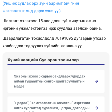
(Уншиж судлах эрх зүйн баримт бичгийн
жагсаалтыг энд дарж үзнэ үү.)
Шалгалт эхлэхээс 15-аас доошгүй минутын өмнө
иргэний үнэмлэхтэйгээ ирж суудлаа эзэлсэн байна.
Шаардлагатай тохиолдолд 70191095 дугаарын утсаар
холбогдож тодруулах зүйлийг лавлана уу.
Хүний нөөцийн Сул орон тооны зар
Энэ оны эхний 5 сарын байдлаарх удирдах
албан тушаалтны сонгон шалгаруулалтын
мэдээ
“Цагдаа”, “Хамгаалалтын ажилтан” мэргэжил
олгох сургалтад суралцаж, цагдаа, дотоодын