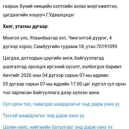
газрын Хүний нөөцийн хэлтсийн ахлах мэргэжилтэн,
цагдаагийн хошууч Г.Удвалцэцэг
Хаяг, утасны дугаар:
Монгол улс, Улаанбаатар хот, Чингэлтэй дүүрэг, 4
дүгээр хороо, Самбуугийн гудамж-18, утас-70191095
Цагдаа, дотоодын цэргийн анги, байгууллагад
шалгалтад оролцох иргэний хүсэлт, холбогдох баримт
бичгийг 2026 оны 04 дүгээр сарын 07-ны өдрөөс
05 дугаар сарын 07-ны өдрийн 17:00 цаг хүртэл сул орон
тоо зарласан байгууллага дээр хүлээн авна.
Сул орон тоо, тавигдах шаардлагыг энд дарж үзнэ үү.
Тусгай шаардлагыг энд дарж үзнэ үү.
Цалин хөлс, нийгмийн баталгааг энд дарж үзнэ үү.