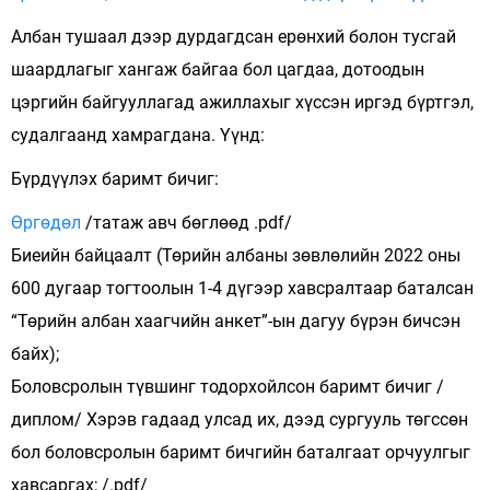
Албан тушаал дээр дурдагдсан ерөнхий болон тусгай
шаардлагыг хангаж байгаа бол цагдаа, дотоодын
цэргийн байгууллагад ажиллахыг хүссэн иргэд бүртгэл,
судалгаанд хамрагдана. Үүнд:
Бүрдүүлэх баримт бичиг:
Өргөдөл
/татаж авч бөглөөд .pdf/
Биеийн байцаалт (Төрийн албаны зөвлөлийн 2022 оны
600 дугаар тогтоолын 1-4 дүгээр хавсралтаар баталсан
“Төрийн албан хаагчийн анкет”-ын дагуу бүрэн бичсэн
байх);
Боловсролын түвшинг тодорхойлсон баримт бичиг /
диплом/ Хэрэв гадаад улсад их, дээд сургууль төгссөн
бол боловсролын баримт бичгийн баталгаат орчуулгыг
хавсаргах; /.pdf/