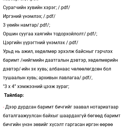
Сурагчийн хувийн хэрэг; /.pdf/
Иргэний үнэмлэх; /.pdf/
3 үеийн намтар/.pdf/;
Оршин суугаа хаягийн тодорхойлолт/.pdf/;
Цэргийн үүрэгтний үнэмлэх /.pdf/
Урьд нь ажил, хөдөлмөр эрхэлж байсныг гэрчлэх
баримт /нийгмийн даатгалын дэвтэр, хөдөлмөрийн
дэвтэр/-ийн эх хувь; албанаас чөлөөлөгдсөн бол
тушаалын хувь; архивын лавлагаа/.pdf/,
"3 х 4” хэмжээний цээж зураг;
Тайлбар:
-
Дээр дурдсан баримт бичгийг заавал нотариатаар
баталгаажуулсан байхыг шаардахгүй бөгөөд баримт
бичгийн үнэн зөвийг хүсэлт гаргасан иргэн өөрөө