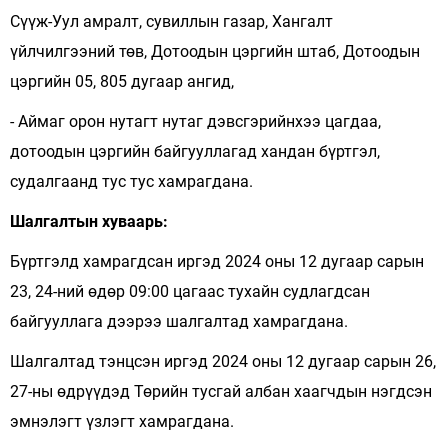
Сүүж-Уул амралт, сувиллын газар, Хангалт
үйлчилгээний төв, Дотоодын цэргийн штаб, Дотоодын
цэргийн 05, 805 дугаар ангид,
- Аймаг орон нутагт нутаг дэвсгэрийнхээ цагдаа,
дотоодын цэргийн байгууллагад хандан бүртгэл,
судалгаанд тус тус хамрагдана.
Шалгалтын хуваарь:
Бүртгэлд хамрагдсан иргэд 2024 оны 12 дугаар сарын
23, 24-ний өдөр 09:00 цагаас тухайн судлагдсан
байгууллага дээрээ шалгалтад хамрагдана.
Шалгалтад тэнцсэн иргэд 2024 оны 12 дугаар сарын 26,
27-ны өдрүүдэд Төрийн тусгай албан хаагчдын нэгдсэн
эмнэлэгт үзлэгт хамрагдана.