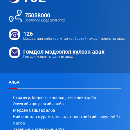
75058000
Зөвлөгөө мэдээлэл өгөх
126
Цагдаагийн алба хаагчтай холбоотой гомдол мэдээлэл авах
Гомдол мэдээлэл хүлээн авах
Гомдол мэдээлэл хүлээн авах
АЛБА
Стратеги, бодлого, инновац, хөгжлийн алба
Эрүүгийн цагдаагийн алба
Мөрдөн байцаах алба
Нийтийн хэв журам хамгаалах олон нийтийн аюулгүй б/
х алба
Тээврийн цагдаагийн алба