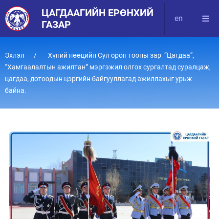
ЦАГДААГИЙН ЕРӨНХИЙ
en
ГАЗАР
Эхлэл
Хүний нөөцийн Сул орон тооны зар “Цагдаа”,
“Хамгаалалтын ажилтан” мэргэжил олгох сургалтад суралцаж,
цагдаа, дотоодын цэргийн байгууллагад ажиллахыг урьж
байна.