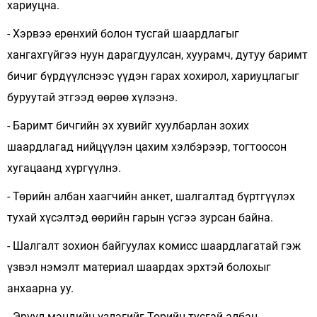
хариуцна.
- Хэрвээ ерөнхий болон тусгай шаардлагыг
хангахгүйгээ нуун дарагдуулсан, хуурамч, дутуу баримт
бичиг бүрдүүлснээс үүдэн гарах хохирол, хариуцлагыг
буруутай этгээд өөрөө хүлээнэ.
- Баримт бичгийн эх хувийг хуулбарлан зохих
шаардлагад нийцүүлэн цахим хэлбэрээр, тогтоосон
хугацаанд хүргүүлнэ.
- Төрийн албан хаагчийн анкет, шалгалтад бүртгүүлэх
тухай хүсэлтэд өөрийн гарын үсгээ зурсан байна.
- Шалгалт зохион байгуулах комисс шаардлагатай гэж
үзвэл нэмэлт материал шаардах эрхтэй болохыг
анхаарна уу.
- Эрүүл мэндийн үзлэгийг Төрийн тусгай албан