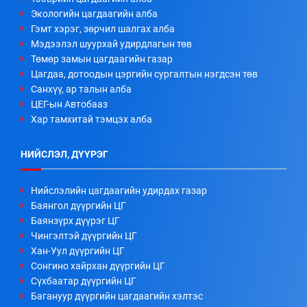
Экологийн цагдаагийн алба
Гэмт хэрэг, зөрчил шалгах алба
Мэдээлэл шуурхай удирдлагын төв
Төмөр замын цагдаагийн газар
Цагдаа, дотоодын цэргийн сургалтын нэгдсэн төв
Санхүү, ар талын алба
ЦЕГ-ын Автобааз
Хар тамхитай тэмцэх алба
НИЙСЛЭЛ, ДҮҮРЭГ
Нийслэлийн цагдаагийн удирдах газар
Баянгол дүүргийн ЦГ
Баянзүрх дүүрэг ЦГ
Чингэлтэй дүүргийн ЦГ
Хан-Уул дүүргийн ЦГ
Сонгино хайрхан дүүргийн ЦГ
Сүхбаатар дүүргийн ЦГ
Багануур дүүргийн цагдаагийн хэлтэс