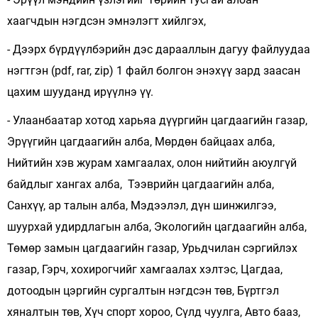
хаагчдын нэгдсэн эмнэлэгт хийлгэх,
- Дээрх бүрдүүлбэрийн дэс дарааллын дагуу файлуудаа
нэгтгэн (pdf, rar, zip) 1 файл болгон энэхүү зард заасан
цахим шууданд ирүүлнэ үү.
- Улаанбаатар хотод харьяа дүүргийн цагдаагийн газар,
Эрүүгийн цагдаагийн алба, Мөрдөн байцаах алба,
Нийтийн хэв журам хамгаалах, олон нийтийн аюулгүй
байдлыг хангах алба, Тээврийн цагдаагийн алба,
Санхүү, ар талын алба, Мэдээлэл, дүн шинжилгээ,
шуурхай удирдлагын алба, Экологийн цагдаагийн алба,
Төмөр замын цагдаагийн газар, Урьдчилан сэргийлэх
газар, Гэрч, хохирогчийг хамгаалах хэлтэс, Цагдаа,
дотоодын цэргийн сургалтын нэгдсэн төв, Бүртгэл
хяналтын төв, Хүч спорт хороо, Сүлд чуулга, Авто бааз,