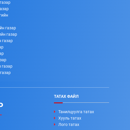
газар
газар
гийн
йн газар
ийн газар
н газар
ар
ар
азар
 газар
 газар
ТАТАХ ФАЙЛ
Р
Танилцуулга татах
Хууль татах
Лого татах