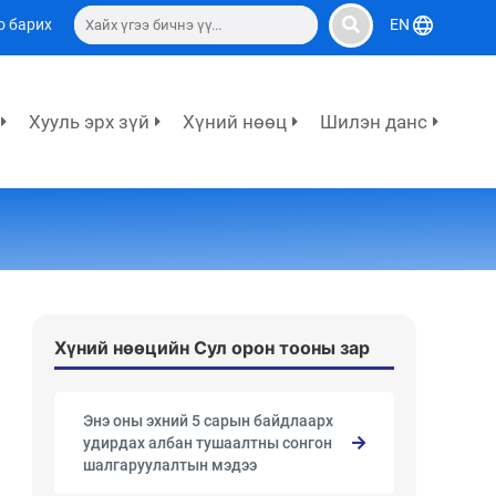
о барих
EN
Хууль эрх зүй
Хүний нөөц
Шилэн данс
Хүний нөөцийн Сул орон тооны зар
Энэ оны эхний 5 сарын байдлаарх
удирдах албан тушаалтны сонгон
шалгаруулалтын мэдээ