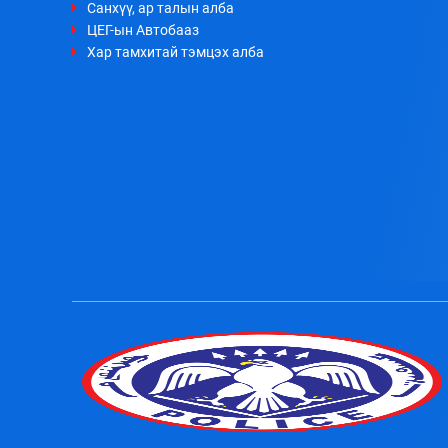
Санхүү, ар талын алба
ЦЕГ-ын Автобааз
Хар тамхитай тэмцэх алба