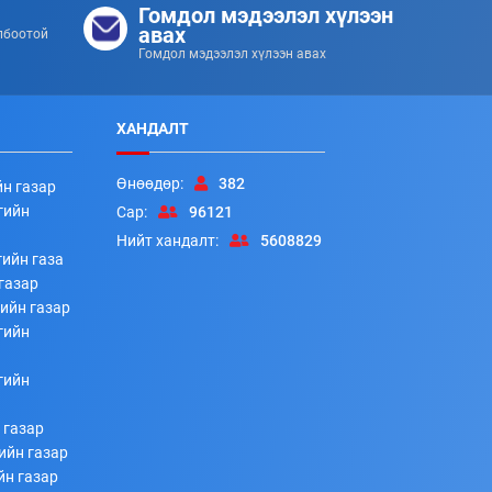
Гомдол мэдээлэл хүлээн
авах
лбоотой
Гомдол мэдээлэл хүлээн авах
ХАНДАЛТ
Өнөөдөр:
382
йн газар
гийн
Сар:
96121
Нийт хандалт:
5608829
ийн газа
газар
ийн газар
гийн
гийн
 газар
ийн газар
йн газар