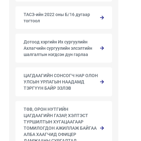
ТАСЗ-ийн 2022 оны Б/16 дугаар
тогтоол
Дотоод хэргийн Их сургуулийн
Ахлагчийн сургуулийн элсэлтийн
шалгалтын нэгдсэн дүн гарлаа
ЦАГДААГИЙН СОНСОГЧ НАР ОЛОН
УЛСЫН УРЛАГЫН НААДАМД
ТЭРГҮҮН БАЙР ЭЗЛЭВ
ТӨВ, ОРОН НУТГИЙН
ЦАГДААГИЙН ГАЗАР, ХЭЛТЭСТ
ТУРШИЛТЫН ХУГАЦААГААР
ТОМИЛОГДОН АЖИЛЛАЖ БАЙГАА
АЛБА ХААГЧИД ОФИЦЕР
ДАМЖААНЫ СУРГАЛТАД