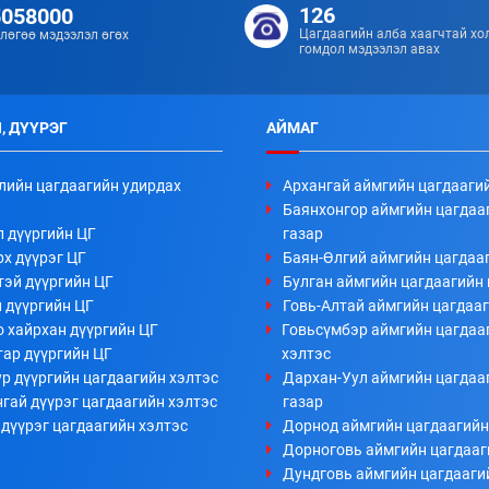
126
5058000
Цагдаагийн алба хаагчтай хо
лөгөө мэдээлэл өгөх
гомдол мэдээлэл авах
, ДҮҮРЭГ
АЙМАГ
лийн цагдаагийн удирдах
Архангай аймгийн цагдааги
Баянхонгор аймгийн цагдаа
л дүүргийн ЦГ
газар
х дүүрэг ЦГ
Баян-Өлгий аймгийн цагдааг
тэй дүүргийн ЦГ
Булган аймгийн цагдаагийн 
 дүүргийн ЦГ
Говь-Алтай аймгийн цагдааг
 хайрхан дүүргийн ЦГ
Говьсүмбэр аймгийн цагдаа
тар дүүргийн ЦГ
хэлтэс
р дүүргийн цагдаагийн хэлтэс
Дархан-Уул аймгийн цагдаа
гай дүүрэг цагдаагийн хэлтэс
газар
дүүрэг цагдаагийн хэлтэс
Дорнод аймгийн цагдаагийн
Дорноговь аймгийн цагдааг
Дундговь аймгийн цагдааги