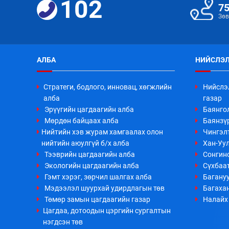
102
7
Зөв
АЛБА
НИЙСЛЭЛ
Стратеги, бодлого, инновац, хөгжлийн
Нийслэ
алба
газар
Эрүүгийн цагдаагийн алба
Баянго
Мөрдөн байцаах алба
Баянзүр
Нийтийн хэв журам хамгаалах олон
Чингэл
нийтийн аюулгүй б/х алба
Хан-Уул
Тээврийн цагдаагийн алба
Сонгино
Экологийн цагдаагийн алба
Сүхбаа
Гэмт хэрэг, зөрчил шалгах алба
Багануу
Мэдээлэл шуурхай удирдлагын төв
Багахан
Төмөр замын цагдаагийн газар
Налайх 
Цагдаа, дотоодын цэргийн сургалтын
нэгдсэн төв