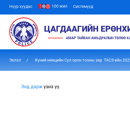
100 жил
Нүүр хуудас
Системүүд
ЦАГДААГИЙН ЕРӨНХ
АМАР ТАЙВАН АМЬДРАЛЫН ТӨЛӨӨ 
Эхлэл
Хүний нөөцийн Сул орон тооны зар ТАСЗ-ийн 202
Энд дарж
үзнэ үү.