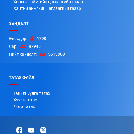
Хөвсгөл аймгийн цагдаагийн газар
Хэнтий аймгийн цагдаагийн газар
ХАНДАЛТ
Өнөөдөр:
1790
Сар:
97945
Нийт хандалт:
5613989
ТАТАХ ФАЙЛ
Танилцуулга татах
Хууль татах
Лого татах