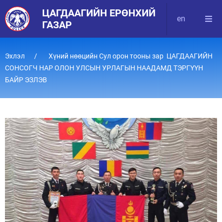
ЦАГДААГИЙН ЕРӨНХИЙ
en
ГАЗАР
Эхлэл
Хүний нөөцийн Сул орон тооны зар ЦАГДААГИЙН
СОНСОГЧ НАР ОЛОН УЛСЫН УРЛАГЫН НААДАМД ТЭРГҮҮН
БАЙР ЭЗЛЭВ