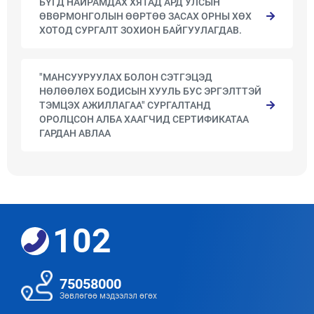
БҮГД НАЙРАМДАХ ХЯТАД АРД УЛСЫН
ӨВӨРМОНГОЛЫН ӨӨРТӨӨ ЗАСАХ ОРНЫ ХӨХ
ХОТОД СУРГАЛТ ЗОХИОН БАЙГУУЛАГДАВ.
"МАНСУУРУУЛАХ БОЛОН СЭТГЭЦЭД
НӨЛӨӨЛӨХ БОДИСЫН ХУУЛЬ БУС ЭРГЭЛТТЭЙ
ТЭМЦЭХ АЖИЛЛАГАА" СУРГАЛТАНД
ОРОЛЦСОН АЛБА ХААГЧИД СЕРТИФИКАТАА
ГАРДАН АВЛАА
102
75058000
Зөвлөгөө мэдээлэл өгөх