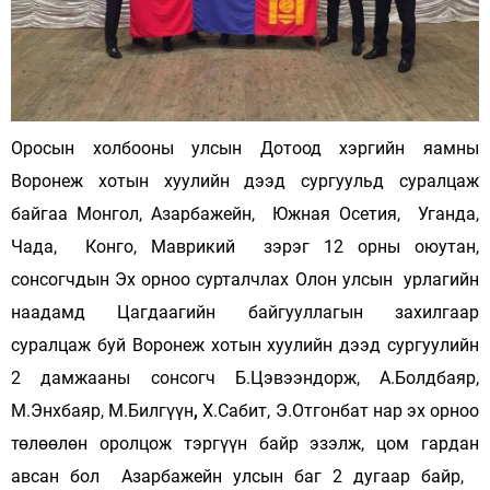
Оросын холбооны улсын Дотоод хэргийн яамны
Воронеж хотын хуулийн дээд сургуульд суралцаж
байгаа Монгол, Азарбажейн, Южная Осетия, Уганда,
Чада, Конго, Маврикий зэрэг 12 орны оюутан,
сонсогчдын Эх орноо сурталчлах Олон улсын урлагийн
наадамд Цагдаагийн байгууллагын захилгаар
суралцаж буй Воронеж хотын хуулийн дээд сургуулийн
2 дамжааны сонсогч Б.Цэвээндорж, А.Болдбаяр,
М.Энхбаяр, М.Билгүүн
,
Х.Сабит, Э.Отгонбат нар эх орноо
төлөөлөн оролцож тэргүүн байр эзэлж, цом гардан
авсан бол Азарбажейн улсын баг 2 дугаар байр,