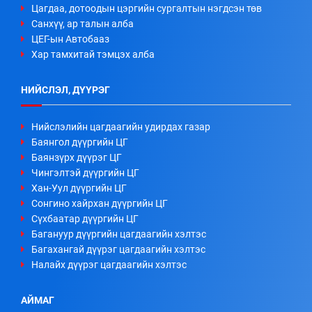
Цагдаа, дотоодын цэргийн сургалтын нэгдсэн төв
Санхүү, ар талын алба
ЦЕГ-ын Автобааз
Хар тамхитай тэмцэх алба
НИЙСЛЭЛ, ДҮҮРЭГ
Нийслэлийн цагдаагийн удирдах газар
Баянгол дүүргийн ЦГ
Баянзүрх дүүрэг ЦГ
Чингэлтэй дүүргийн ЦГ
Хан-Уул дүүргийн ЦГ
Сонгино хайрхан дүүргийн ЦГ
Сүхбаатар дүүргийн ЦГ
Багануур дүүргийн цагдаагийн хэлтэс
Багахангай дүүрэг цагдаагийн хэлтэс
Налайх дүүрэг цагдаагийн хэлтэс
АЙМАГ