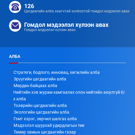
126
Цагдаагийн алба хаагчтай холбоотой гомдол мэдээлэл авах
Гомдол мэдээлэл хүлээн авах
Гомдол мэдээлэл хүлээн авах
АЛБА
Стратеги, бодлого, инновац, хөгжлийн алба
Эрүүгийн цагдаагийн алба
Мөрдөн байцаах алба
Нийтийн хэв журам хамгаалах олон нийтийн аюулгүй б/
х алба
Тээврийн цагдаагийн алба
Экологийн цагдаагийн алба
Гэмт хэрэг, зөрчил шалгах алба
Мэдээлэл шуурхай удирдлагын төв
Төмөр замын цагдаагийн газар