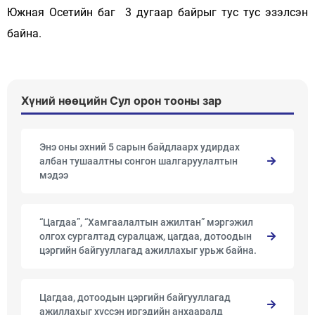
Южная Осетийн баг 3 дугаар байрыг тус тус эзэлсэн
байна.
Хүний нөөцийн Сул орон тооны зар
Энэ оны эхний 5 сарын байдлаарх удирдах
албан тушаалтны сонгон шалгаруулалтын
мэдээ
“Цагдаа”, “Хамгаалалтын ажилтан” мэргэжил
олгох сургалтад суралцаж, цагдаа, дотоодын
цэргийн байгууллагад ажиллахыг урьж байна.
Цагдаа, дотоодын цэргийн байгууллагад
ажиллахыг хүссэн иргэдийн анхааралд