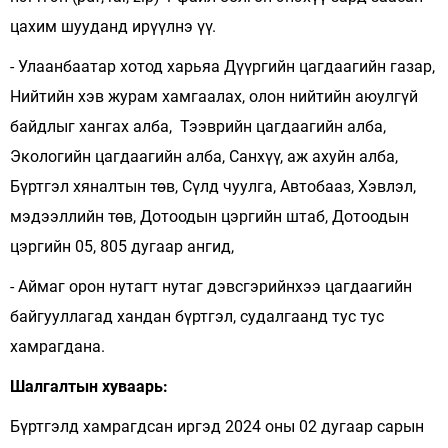
цахим шууданд ирүүлнэ үү.
- Улаанбаатар хотод харьяа Дүүргийн цагдаагийн газар,
Нийтийн хэв журам хамгаалах, олон нийтийн аюулгүй
байдлыг хангах алба, Тээврийн цагдаагийн алба,
Экологийн цагдаагийн алба, Санхүү, аж ахуйн алба,
Бүртгэл хяналтын төв, Сүлд чуулга, Автобааз, Хэвлэл,
мэдээллийн төв, Дотоодын цэргийн штаб, Дотоодын
цэргийн 05, 805 дугаар ангид,
- Аймаг орон нутагт нутаг дэвсгэрийнхээ цагдаагийн
байгууллагад хандан бүртгэл, судалгаанд тус тус
хамрагдана.
Шалгалтын хуваарь:
Бүртгэлд хамрагдсан иргэд 2024 оны 02 дугаар сарын