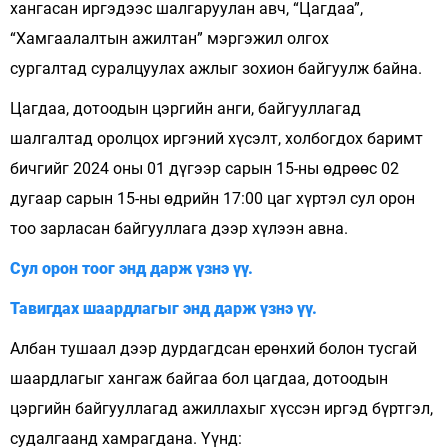
хангасан иргэдээс шалгаруулан авч, “Цагдаа”,
“Хамгаалалтын ажилтан” мэргэжил олгох
сургалтад суралцуулах ажлыг зохион байгуулж байна.
Цагдаа, дотоодын цэргийн анги, байгууллагад
шалгалтад оролцох иргэний хүсэлт, холбогдох баримт
бичгийг 2024 оны 01 дүгээр сарын 15-ны өдрөөс 02
дугаар сарын 15-ны өдрийн 17:00 цаг хүртэл сул орон
тоо зарласан байгууллага дээр хүлээн авна.
Сул орон тоог энд дарж үзнэ үү.
Тавигдах шаардлагыг энд дарж үзнэ үү.
Албан тушаал дээр дурдагдсан ерөнхий болон тусгай
шаардлагыг хангаж байгаа бол цагдаа, дотоодын
цэргийн байгууллагад ажиллахыг хүссэн иргэд бүртгэл,
судалгаанд хамрагдана. Үүнд: