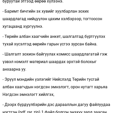
буруутай этгээд өөрөө хүлээнэ.
- Баримт бичгийн эх хувийг хуулбарлан зохих
шаардлагад нийцүүлэн цахим хэлбэрээр, тогтоосон
хугацаанд хүргүүлнэ.
- Төрийн албан хаагчийн анкет, шалгалтад бүртгүүлэх
тухай хүсэлтэд өөрийн гарын үсгээ зурсан байна.
- Шалгалт зохион байгуулах комисс шаардлагатай гэж
үзвэл нэмэлт материал шаардах эрхтэй болохыг
анхаарна уу.
- Эрүүл мэндийн үзлэгийг Нийслэлд Төрийн тусгай
албан хаагчдын нэгдсэн эмнэлэгт, орон нутагт харьяа
Нэгдсэн эмнэлэгт хийлгэх,
- Дээрх бүрдүүлбэрийн дэс дарааллын дагуу файлуудаа
нэгтгэн (pdf, rar, zip) 1 файл болгон энэхүү зард заасан