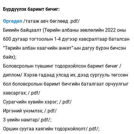
Бүрдүүлэх баримт бичиг:
Өргөдөл
/татаж авч бөглөөд .pdf/
Биеийн байцаалт (Төрийн албаны зөвлөлийн 2022 оны
600 дугаар тогтоолын 1-4 дүгээр хавсралтаар баталсан
“Төрийн албан хаагчийн анкет”-ын дагуу бүрэн бичсэн
байх);
Боловсролын түвшинг тодорхойлсон баримт бичиг /
диплом/ Хэрэв гадаад улсад их, дээд сургууль төгссөн
бол боловсролын баримт бичгийн баталгаат орчуулгыг
хавсаргах; /.pdf/
Сурагчийн хувийн хэрэг; /.pdf/
Иргэний үнэмлэх; /.pdf/
3 үеийн намтар/.pdf/;
Оршин суугаа хаягийн тодорхойлолт/.pdf/;