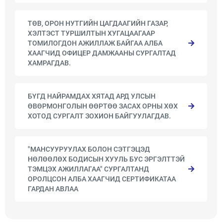
ТӨВ, ОРОН НУТГИЙН ЦАГДААГИЙН ГАЗАР,
ХЭЛТЭСТ ТУРШИЛТЫН ХУГАЦААГААР
ТОМИЛОГДОН АЖИЛЛАЖ БАЙГАА АЛБА
ХААГЧИД ОФИЦЕР ДАМЖААНЫ СУРГАЛТАД
ХАМРАГДАВ.
БҮГД НАЙРАМДАХ ХЯТАД АРД УЛСЫН
ӨВӨРМОНГОЛЫН ӨӨРТӨӨ ЗАСАХ ОРНЫ ХӨХ
ХОТОД СУРГАЛТ ЗОХИОН БАЙГУУЛАГДАВ.
"МАНСУУРУУЛАХ БОЛОН СЭТГЭЦЭД
НӨЛӨӨЛӨХ БОДИСЫН ХУУЛЬ БУС ЭРГЭЛТТЭЙ
ТЭМЦЭХ АЖИЛЛАГАА" СУРГАЛТАНД
ОРОЛЦСОН АЛБА ХААГЧИД СЕРТИФИКАТАА
ГАРДАН АВЛАА