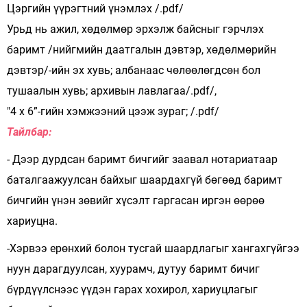
Цэргийн үүрэгтний үнэмлэх /.pdf/
Урьд нь ажил, хөдөлмөр эрхэлж байсныг гэрчлэх
баримт /нийгмийн даатгалын дэвтэр, хөдөлмөрийн
дэвтэр/-ийн эх хувь; албанаас чөлөөлөгдсөн бол
тушаалын хувь; архивын лавлагаа/.pdf/,
"4 х 6”-гийн хэмжээний цээж зураг; /.pdf/
Тайлбар:
- Дээр дурдсан баримт бичгийг заавал нотариатаар
баталгаажуулсан байхыг шаардахгүй бөгөөд баримт
бичгийн үнэн зөвийг хүсэлт гаргасан иргэн өөрөө
хариуцна.
-Хэрвээ ерөнхий болон тусгай шаардлагыг хангахгүйгээ
нуун дарагдуулсан, хуурамч, дутуу баримт бичиг
бүрдүүлснээс үүдэн гарах хохирол, хариуцлагыг