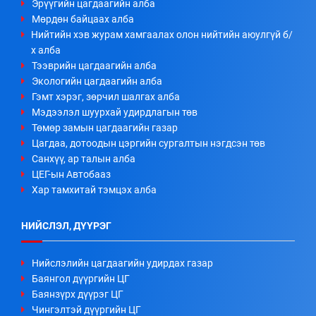
Эрүүгийн цагдаагийн алба
Мөрдөн байцаах алба
Нийтийн хэв журам хамгаалах олон нийтийн аюулгүй б/
х алба
Тээврийн цагдаагийн алба
Экологийн цагдаагийн алба
Гэмт хэрэг, зөрчил шалгах алба
Мэдээлэл шуурхай удирдлагын төв
Төмөр замын цагдаагийн газар
Цагдаа, дотоодын цэргийн сургалтын нэгдсэн төв
Санхүү, ар талын алба
ЦЕГ-ын Автобааз
Хар тамхитай тэмцэх алба
НИЙСЛЭЛ, ДҮҮРЭГ
Нийслэлийн цагдаагийн удирдах газар
Баянгол дүүргийн ЦГ
Баянзүрх дүүрэг ЦГ
Чингэлтэй дүүргийн ЦГ