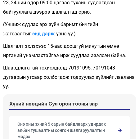
23, 24-ний өдөр 09:00 цагаас тухайн судлагдсан
байгууллага дээрээ шалгалтад орно.
(Уншиж судлах эрх зүйн баримт бичгийн
жагсаалтыг
энд дарж
үзнэ үү.)
Шалгалт эхлэхээс 15-аас доошгүй минутын өмнө
иргэний үнэмлэхтэйгээ ирж суудлаа эзэлсэн байна.
Шаардлагатай тохиолдолд 70191095, 70191043
дугаарын утсаар холбогдож тодруулах зүйлийг лавлана
уу.
Хүний нөөцийн Сул орон тооны зар
Энэ оны эхний 5 сарын байдлаарх удирдах
албан тушаалтны сонгон шалгаруулалтын
мэдээ