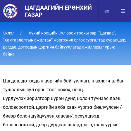
ЦАГДААГИЙН ЕРӨНХИЙ
en
ГАЗАР
Эхлэл
Хүний нөөцийн Сул орон тооны зар “Цагдаа”,
“Хамгаалалтын ажилтан” мэргэжил олгох сургалтад суралцаж,
цагдаа, дотоодын цэргийн байгууллагад ажиллахыг урьж
байна
Цагдаа, дотоодын цэргийн байгууллагын ахлагч албан
тушаалын сул орон тоог нөхөх, нөөц
бүрдүүлэх зорилгоор бүрэн дунд болон түүнээс дээш
боловсролтой, цэргийн алба хаах үүргээ биелүүлсэн /
биеэр болон дүйцүүлэн хаасан/, эсхүл дээд
боловсролтой, доор дурдсан шаардлага, шалгуурыг