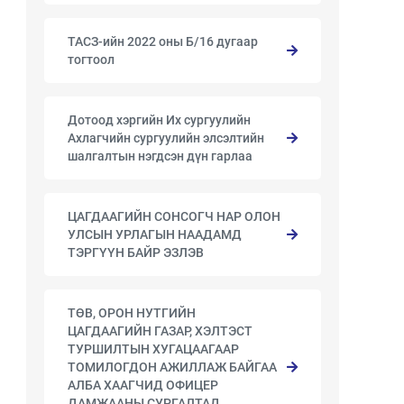
ТАСЗ-ийн 2022 оны Б/16 дугаар
тогтоол
Дотоод хэргийн Их сургуулийн
Ахлагчийн сургуулийн элсэлтийн
шалгалтын нэгдсэн дүн гарлаа
ЦАГДААГИЙН СОНСОГЧ НАР ОЛОН
УЛСЫН УРЛАГЫН НААДАМД
ТЭРГҮҮН БАЙР ЭЗЛЭВ
ТӨВ, ОРОН НУТГИЙН
ЦАГДААГИЙН ГАЗАР, ХЭЛТЭСТ
ТУРШИЛТЫН ХУГАЦААГААР
ТОМИЛОГДОН АЖИЛЛАЖ БАЙГАА
АЛБА ХААГЧИД ОФИЦЕР
ДАМЖААНЫ СУРГАЛТАД