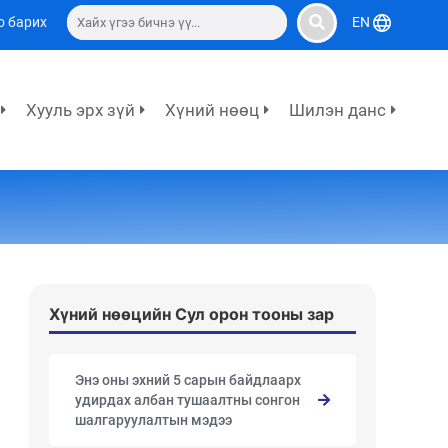
о барих
EN
Хууль эрх зүй
Хүний нөөц
Шилэн данс
Хүний нөөцийн Сул орон тооны зар
Энэ оны эхний 5 сарын байдлаарх
удирдах албан тушаалтны сонгон
шалгаруулалтын мэдээ