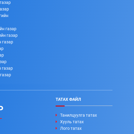
газар
газар
гийн
йн газар
ийн газар
н газар
ар
ар
азар
 газар
 газар
ТАТАХ ФАЙЛ
Р
Танилцуулга татах
Хууль татах
Лого татах