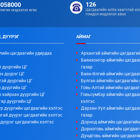
126
5058000
Цагдаагийн алба хаагчтай хо
лөгөө мэдээлэл өгөх
гомдол мэдээлэл авах
, ДҮҮРЭГ
АЙМАГ
лийн цагдаагийн удирдах
Архангай аймгийн цагдааги
Баянхонгор аймгийн цагдаа
л дүүргийн ЦГ
газар
х дүүрэг ЦГ
Баян-Өлгий аймгийн цагдааг
тэй дүүргийн ЦГ
Булган аймгийн цагдаагийн 
 дүүргийн ЦГ
Говь-Алтай аймгийн цагдааг
 хайрхан дүүргийн ЦГ
Говьсүмбэр аймгийн цагдаа
тар дүүргийн ЦГ
хэлтэс
р дүүргийн цагдаагийн хэлтэс
Дархан-Уул аймгийн цагдаа
гай дүүрэг цагдаагийн хэлтэс
газар
дүүрэг цагдаагийн хэлтэс
Дорнод аймгийн цагдаагийн
Дорноговь аймгийн цагдааг
Дундговь аймгийн цагдааги