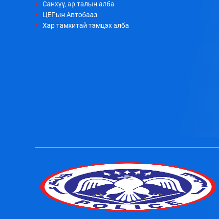
Санхүү, ар талын алба
ЦЕГ-ын Автобааз
Хар тамхитай тэмцэх алба