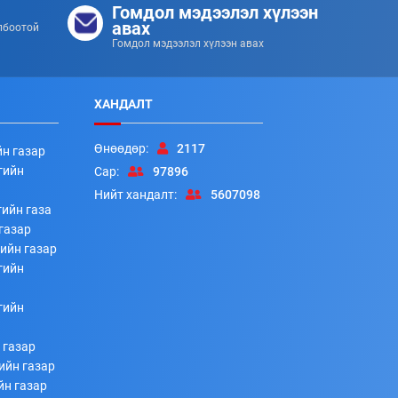
Гомдол мэдээлэл хүлээн
авах
лбоотой
Гомдол мэдээлэл хүлээн авах
ХАНДАЛТ
Өнөөдөр:
2117
йн газар
гийн
Сар:
97896
Нийт хандалт:
5607098
ийн газа
газар
ийн газар
гийн
гийн
 газар
ийн газар
йн газар