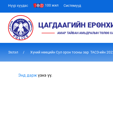
100 жил
Нүүр хуудас
Системүүд
ЦАГДААГИЙН ЕРӨНХ
АМАР ТАЙВАН АМЬДРАЛЫН ТӨЛӨӨ 
Эхлэл
Хүний нөөцийн Сул орон тооны зар ТАСЗ-ийн 202
Энд дарж
үзнэ үү.