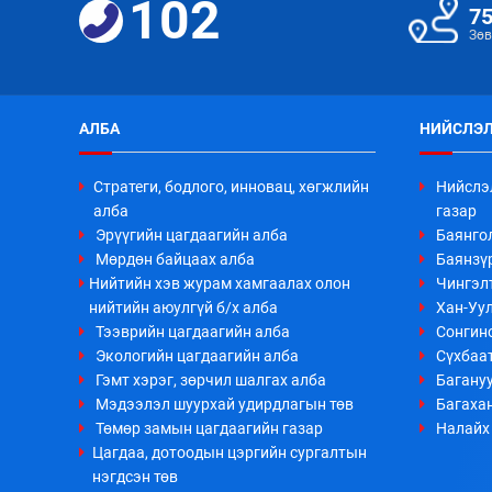
102
7
Зөв
АЛБА
НИЙСЛЭЛ
Стратеги, бодлого, инновац, хөгжлийн
Нийслэ
алба
газар
Эрүүгийн цагдаагийн алба
Баянго
Мөрдөн байцаах алба
Баянзүр
Нийтийн хэв журам хамгаалах олон
Чингэл
нийтийн аюулгүй б/х алба
Хан-Уул
Тээврийн цагдаагийн алба
Сонгино
Экологийн цагдаагийн алба
Сүхбаа
Гэмт хэрэг, зөрчил шалгах алба
Багануу
Мэдээлэл шуурхай удирдлагын төв
Багахан
Төмөр замын цагдаагийн газар
Налайх 
Цагдаа, дотоодын цэргийн сургалтын
нэгдсэн төв