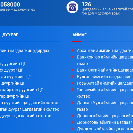
126
5058000
Цагдаагийн алба хаагчтай хо
лөгөө мэдээлэл өгөх
гомдол мэдээлэл авах
, ДҮҮРЭГ
АЙМАГ
лийн цагдаагийн удирдах
Архангай аймгийн цагдааги
Баянхонгор аймгийн цагдаа
л дүүргийн ЦГ
газар
х дүүрэг ЦГ
Баян-Өлгий аймгийн цагдааг
тэй дүүргийн ЦГ
Булган аймгийн цагдаагийн 
 дүүргийн ЦГ
Говь-Алтай аймгийн цагдааг
 хайрхан дүүргийн ЦГ
Говьсүмбэр аймгийн цагдаа
тар дүүргийн ЦГ
хэлтэс
р дүүргийн цагдаагийн хэлтэс
Дархан-Уул аймгийн цагдаа
гай дүүрэг цагдаагийн хэлтэс
газар
дүүрэг цагдаагийн хэлтэс
Дорнод аймгийн цагдаагийн
Дорноговь аймгийн цагдааг
Дундговь аймгийн цагдааги