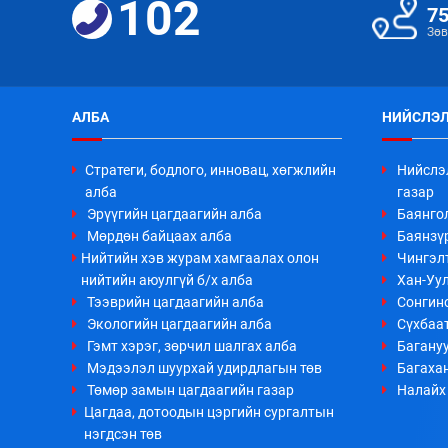
102
7
Зөв
АЛБА
НИЙСЛЭЛ
Стратеги, бодлого, инновац, хөгжлийн
Нийслэ
алба
газар
Эрүүгийн цагдаагийн алба
Баянго
Мөрдөн байцаах алба
Баянзүр
Нийтийн хэв журам хамгаалах олон
Чингэл
нийтийн аюулгүй б/х алба
Хан-Уул
Тээврийн цагдаагийн алба
Сонгино
Экологийн цагдаагийн алба
Сүхбаа
Гэмт хэрэг, зөрчил шалгах алба
Багануу
Мэдээлэл шуурхай удирдлагын төв
Багахан
Төмөр замын цагдаагийн газар
Налайх 
Цагдаа, дотоодын цэргийн сургалтын
нэгдсэн төв