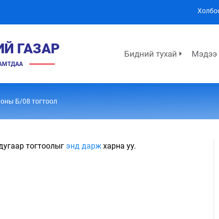
Холбо
ИЙ ГАЗАР
Бидний тухай
Мэдээ
ХАМТДАА
 оны Б/08 тогтоол
 дугаар тогтоолыг
энд дарж
харна уу.