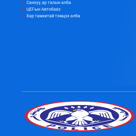
Санхүү, ар талын алба
ЦЕГ-ын Автобааз
Хар тамхитай тэмцэх алба