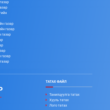
газар
газар
гийн
йн газар
ийн газар
н газар
ар
ар
азар
 газар
 газар
ТАТАХ ФАЙЛ
Р
Танилцуулга татах
Хууль татах
Лого татах