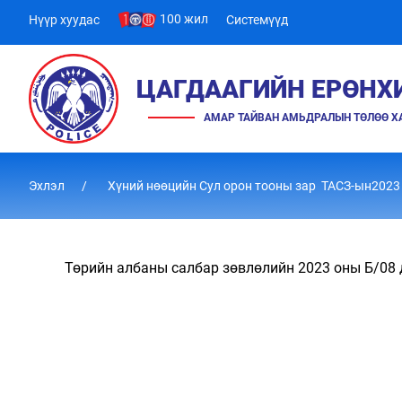
100 жил
Нүүр хуудас
Системүүд
ЦАГДААГИЙН ЕРӨНХ
АМАР ТАЙВАН АМЬДРАЛЫН ТӨЛӨӨ 
Эхлэл
Хүний нөөцийн Сул орон тооны зар ТАСЗ-ын2023
Төрийн албаны салбар зөвлөлийн 2023 оны Б/08