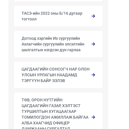
ТАСЗ-ийн 2022 оны Б/16 дугаар
тогтоол
Дотоод хэргийн Их сургуулийн
Ахлагчийн сургуулийн элсэлтийн
шалгалтын нэгдсэн дүн гарлаа
ЦАГДААГИЙН СОНСОГЧ НАР ОЛОН
УЛСЫН УРЛАГЫН НААДАМД
ТЭРГҮҮН БАЙР ЭЗЛЭВ
ТӨВ, ОРОН НУТГИЙН
ЦАГДААГИЙН ГАЗАР, ХЭЛТЭСТ
ТУРШИЛТЫН ХУГАЦААГААР
ТОМИЛОГДОН АЖИЛЛАЖ БАЙГАА
АЛБА ХААГЧИД ОФИЦЕР
ДАМЖААНЫ СУРГАЛТАД