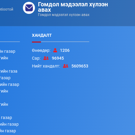
Гомдол мэдээлэл хүлээн
авах
лбоотой
Гомдол мэдээлэл хүлээн авах
ХАНДАЛТ
Өнөөдөр:
1206
йн газар
гийн
Сар:
96945
Нийт хандалт:
5609653
ийн газа
газар
ийн газар
гийн
гийн
 газар
ийн газар
йн газар