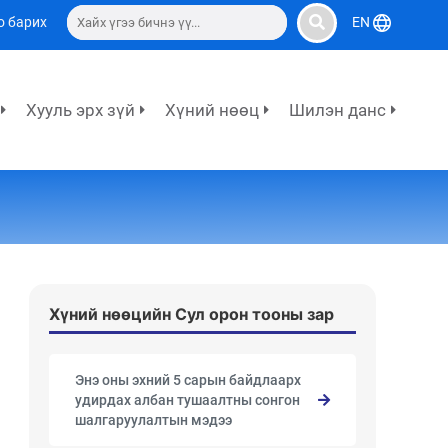
о барих
EN
Хууль эрх зүй
Хүний нөөц
Шилэн данс
Хүний нөөцийн Сул орон тооны зар
Энэ оны эхний 5 сарын байдлаарх
удирдах албан тушаалтны сонгон
шалгаруулалтын мэдээ