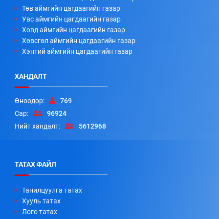
Төв аймгийн цагдаагийн газар
Увс аймгийн цагдаагийн газар
Ховд аймгийн цагдаагийн газар
Хөвсгөл аймгийн цагдаагийн газар
Хэнтий аймгийн цагдаагийн газар
ХАНДАЛТ
Өнөөдөр:
769
Сар:
96924
Нийт хандалт:
5612968
ТАТАХ ФАЙЛ
Танилцуулга татах
Хууль татах
Лого татах