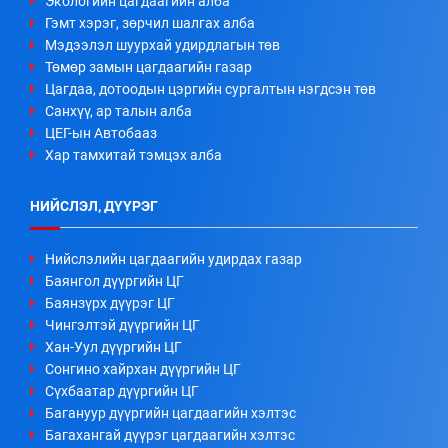
Экологийн цагдаагийн алба
Гэмт хэрэг, зөрчил шалгах алба
Мэдээлэл шуурхай удирдлагын төв
Төмөр замын цагдаагийн газар
Цагдаа, дотоодын цэргийн сургалтын нэгдсэн төв
Санхүү, ар талын алба
ЦЕГ-ын Автобааз
Хар тамхитай тэмцэх алба
НИЙСЛЭЛ, ДҮҮРЭГ
Нийслэлийн цагдаагийн удирдах газар
Баянгол дүүргийн ЦГ
Баянзүрх дүүрэг ЦГ
Чингэлтэй дүүргийн ЦГ
Хан-Уул дүүргийн ЦГ
Сонгино хайрхан дүүргийн ЦГ
Сүхбаатар дүүргийн ЦГ
Багануур дүүргийн цагдаагийн хэлтэс
Багахангай дүүрэг цагдаагийн хэлтэс