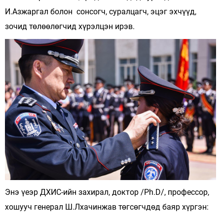
И.Азжаргал болон сонсогч, суралцагч, эцэг эхчүүд,
зочид төлөөлөгчид хүрэлцэн ирэв.
Энэ үеэр ДХИС-ийн захирал, доктор /Ph.D/, профессор,
хошууч генерал Ш.Лхачинжав төгсөгчдөд баяр хүргэн: