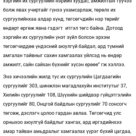
хэргийн их сургуулийн нэрийн хуудас, амжилтын түүчээ
болж явах учиртайг гүнээ ухамсарлаж, төрөлх их
сургуулийнхаа алдар хүнд, төгсөгчдийн нэр төрийг
өндөрт өргөж явна гэдэгт итгэл төгс байна. Дотоод
хэргийн их сургуулийн үнэт зүйл болсон эрхэм
төгсөгчиддөө үндэсний аюулгүй байдал, ард түмний
амгалан тайвныг сахин хамгаалах үйлсэд нь өндөр
амжилт, сайн сайхан бүхнийг хүсэн ерөөе” гж хэллээ.
Энэ хичээлийн жилд тус их сургуулийн Цагдаагийн
сургуулийг 303, шинжлэн магадлахуйн институтыг 37,
Хилийн сургуулийг 108, Шүүхийн шийдвэр гүйцэтгэлийн
сургуулийг 80, Онцгой байдлын сургуулийг 70 сонсогч
төгсөж, дэслэгч цолоо гардан авлаа. Төгсөгчид улс
орныхоо аюулгүй байдлыг хангах, ард иргэдийнхээ
амар тайван амьдралыг хамгаалах үүрэг бүхий цагдаа,