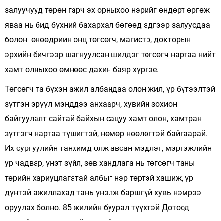
залуучууд төрөн гарч эх орныхоо нэрийг өндөрт өргөж
яваа нь бид бүхний бахархал бөгөөд эдгээр залуусдаа
болон өнөөдрийн онц төгсөгч, магистр, докторын
эрхийн бичгээр шагнуулсан шилдэг төгсөгч нартаа нийт
хамт олныхоо өмнөөс дахин баяр хүргэе.
Төгсөгч та бүхэн ажил албандаа олон жил, үр бүтээлтэй
зүтгэн эрүүл мэнддээ анхаарч, хувийн зохион
байгуулалт сайтай байхын сацуу хамт олон, хамтран
зүтгэгч нартаа түшигтэй, нөмөр нөөлөгтэй байгаарай.
Их сургуулийн танхимд олж авсан мэдлэг, мэргэжлийн
ур чадвар, үнэт зүйл, зөв хандлага нь төгсөгч таны
төрийн хариуцлагатай албыг нэр төртэй хашиж, үр
дүнтэй ажиллахад тань үнэлж баршгүй хувь нэмрээ
оруулах болно. 85 жилийн буурал түүхтэй Дотоод