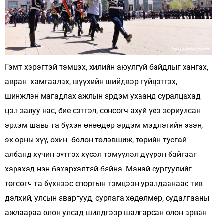
Гэмт хэрэгтэй тэмцэх, хилийн аюулгүй байдлыг хангах,
авран хамгаалах, шүүхийн шийдвэр гүйцэтгэх,
шинжлэн магадлах ажлын эрдэм ухаанд суралцахад
цэл залуу нас, бие сэтгэл, сонсогч ахуй үеэ зориулсан
эрхэм шавь та бүхэн өнөөдөр эрдэм мэдлэгийн эзэн,
эх орны хүү, охин болон төлөвшиж, төрийн тусгай
албанд хүчин зүтгэх хүсэл тэмүүлэл дүүрэн байгааг
харахад нэн бахархалтай байна. Манай сургуулийг
төгсөгч та бүхнээс спортын тэмцээн уралдаанаас тив
дэлхий, улсын аваргууд, сурлага хөдөлмөр, судалгааны
ажлаараа олон улсад шилдгээр шалгарсан олон арван