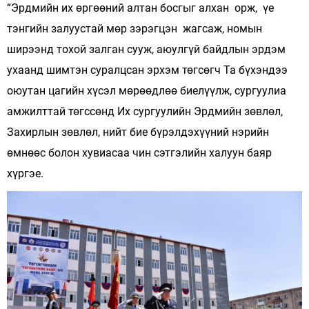
“Эрдмийн их өргөөний алтан босгыг алхан орж, үе
тэнгийн залуустай мөр зэрэгцэн жагсаж, номын
ширээнд тохой залган сууж, аюулгүй байдлын эрдэм
ухаанд шимтэн суралцсан эрхэм төгсөгч Та бүхэндээ
оюутан цагийн хүсэл мөрөөдлөө биелүүлж, сургуулиа
амжилттай төгссөнд Их сургуулийн Эрдмийн зөвлөл,
Захирлын зөвлөл, нийт бие бүрэлдэхүүний нэрийн
өмнөөс болон хувиасаа чин сэтгэлийн халуун баяр
хүргэе.