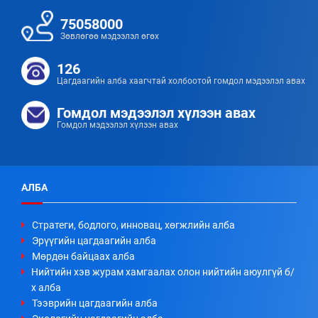
75058000
Зөвлөгөө мэдээлэл өгөх
126
Цагдаагийн алба хаагчтай холбоотой гомдол мэдээлэл авах
Гомдол мэдээлэл хүлээн авах
Гомдол мэдээлэл хүлээн авах
АЛБА
Стратеги, бодлого, инновац, хөгжлийн алба
Эрүүгийн цагдаагийн алба
Мөрдөн байцаах алба
Нийтийн хэв журам хамгаалах олон нийтийн аюулгүй б/
х алба
Тээврийн цагдаагийн алба