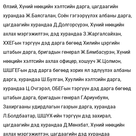
Өлзий, Хүний нөөцийн хэлтсийн дарга, цагдаагийн
хурандаа Ж.Баясгалан, Соён гэгээрүүлэх албаны дарга,
цагдаагийн хурандаа Д.Долгорсүрэн, Хүний нөөцийн
ахлах мэргэжилтэн, дэд хурандаа З.Жаргалсайхан,
ХХЕГ-ын тэргүүн дэд дарга бөгөөд Хилийн цэргийн
штабын дарга, бригадын генерал Ж.Бямбасүрэн, Хүний
нөөцийн хэлтсийн ахлах офицер, хошууч Ж.Цолмон,
ШШГЕГ-ын дэд дарга бөгөөд хорих ял эдлүүлэх албаны
дарга, хурандаа Ш.Булган, Хуулийн хэлтсийн дарга,
хурандаа Ц.Очгэрэл, ОБЕГ-ын тэргүүн дэд дарга бөгөөд
штабын дарга, бригадын генерал Г.Ариунбуян,
Захиргааны удирдлагын газрын дарга, хурандаа
Л.Болдбаатар, ШШҮХ-ийн тэргүүн дэд захирал,
цагдаагийн дэд хурандаа Д.Мөнхбат, Хүний нөөцийн
ахлах мэргэжилтэн, цагдаагийн дэд хурандаа