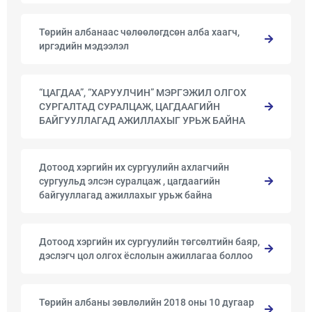
Төрийн албанаас чөлөөлөгдсөн алба хаагч,
иргэдийн мэдээлэл
“ЦАГДАА”, “ХАРУУЛЧИН” МЭРГЭЖИЛ ОЛГОХ
СУРГАЛТАД СУРАЛЦАЖ, ЦАГДААГИЙН
БАЙГУУЛЛАГАД АЖИЛЛАХЫГ УРЬЖ БАЙНА
Дотоод хэргийн их сургуулийн ахлагчийн
сургуульд элсэн суралцаж , цагдаагийн
байгууллагад ажиллахыг урьж байна
Дотоод хэргийн их сургуулийн төгсөлтийн баяр,
дэслэгч цол олгох ёслолын ажиллагаа боллоо
Төрийн албаны зөвлөлийн 2018 оны 10 дугаар