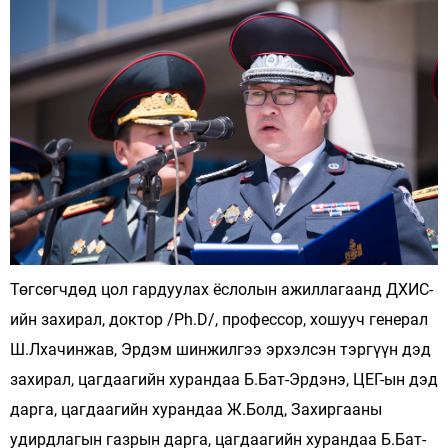
Төгсөгчдөд цол гардуулах ёслолын ажиллагаанд ДХИС-
ийн захирал, доктор /Ph.D/, профессор, хошууч генерал
Ш.Лхачинжав, Эрдэм шинжилгээ эрхэлсэн тэргүүн дэд
захирал, цагдаагийн хурандаа Б.Бат-Эрдэнэ, ЦЕГ-ын дэд
дарга, цагдаагийн хурандаа Ж.Болд, Захиргааны
удирдлагын газрын дарга, цагдаагийн хурандаа Б.Бат-