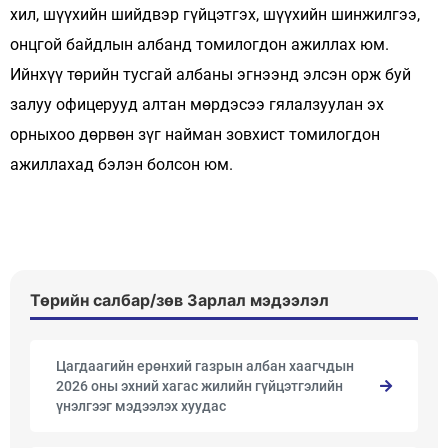
хил, шүүхийн шийдвэр гүйцэтгэх, шүүхийн шинжилгээ,
онцгой байдлын албанд томилогдон ажиллах юм.
Ийнхүү төрийн тусгай албаны эгнээнд элсэн орж буй
залуу офицерууд алтан мөрдэсээ гялалзуулан эх
орныхоо дөрвөн зүг найман зовхист томилогдон
ажиллахад бэлэн болсон юм.
Төрийн салбар/зөв Зарлал мэдээлэл
Цагдаагийн ерөнхий газрын албан хаагчдын
2026 оны эхний хагас жилийн гүйцэтгэлийн
үнэлгээг мэдээлэх хуудас