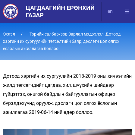
ЦАГДААГИЙН ЕРӨНХИЙ
en
ГАЗАР
Эхлэл
Төрийн салбар/зөв Зарлал мэдээлэл Дотоод
хэргийн их сургуулийн төгсөлтийн баяр, дэслэгч цол олгох
ёслолын ажиллагаа боллоо
Дотоод хэргийн их сургуулийн 2018-2019 оны хичээлийн
жилд төгсөгчдийг цагдаа, хил, шүүхийн шийдвэр
гүйцэтгэх, онцгой байдлын байгууллагын офицер
бүрэлдэхүүнд оруулж, дэслэгч цол олгох ёслолын
ажиллагаа 2019-06-14 ний өдөр боллоо.