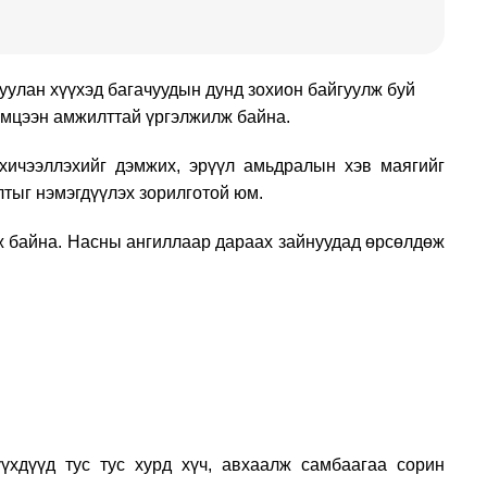
уулан хүүхэд багачуудын дунд зохион байгуулж буй
тэмцээн амжилттай үргэлжилж байна.
 хичээллэхийг дэмжих, эрүүл амьдралын хэв маягийг
лтыг нэмэгдүүлэх зорилготой юм.
ж байна. Насны ангиллаар дараах зайнуудад өрсөлдөж
үүхдүүд тус тус хурд хүч, авхаалж самбаагаа сорин