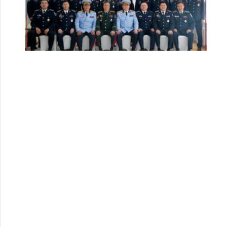
Цэргийн дээд цол хүртсэн удирдлагуудад
хүндэтгэл үзүүллээ
253
253
2026/07/08
Алба хаагчдад цол, шагнал гардуулах ёслолын арга
хэмжээ боллоо