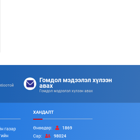
Гол усны аюулаас урьдчилан сэргийлье!
Гомдол мэдээлэл хүлээн
253
253
2026/07/08
авах
лбоотой
Гомдол мэдээлэл хүлээн авах
ХАНДАЛТ
Өнөөдөр:
1869
йн газар
гийн
Сар:
98024