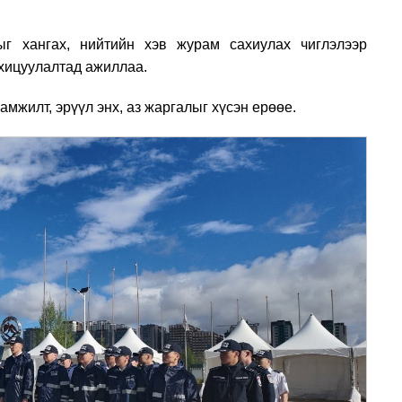
ыг хангах, нийтийн хэв журам сахиулах чиглэлээр
охицуулалтад ажиллаа.
мжилт, эрүүл энх, аз жаргалыг хүсэн ерөөе.