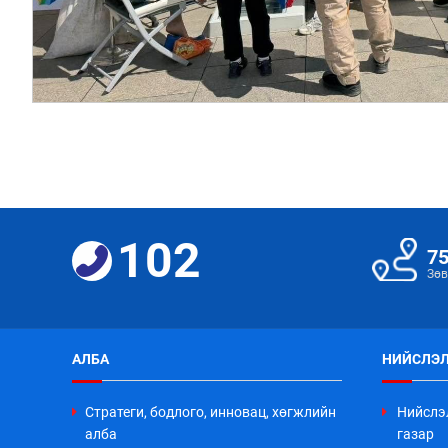
102
7
Зөв
АЛБА
НИЙСЛЭЛ
Стратеги, бодлого, инновац, хөгжлийн
Нийслэ
алба
газар