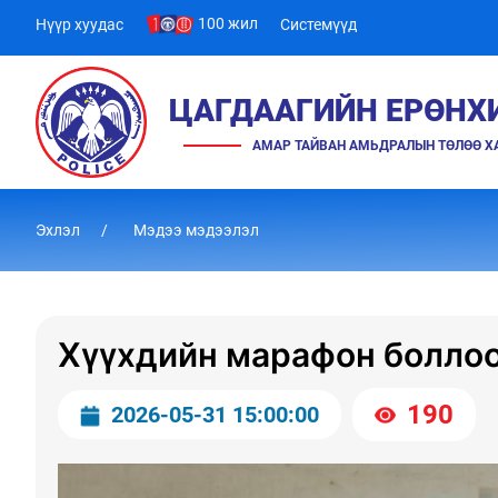
100 жил
Нүүр хуудас
Системүүд
ЦАГДААГИЙН ЕРӨНХ
АМАР ТАЙВАН АМЬДРАЛЫН ТӨЛӨӨ 
Эхлэл
Мэдээ мэдээлэл
Хүүхдийн марафон болло
190
2026-05-31 15:00:00