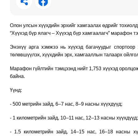
Олон улсын хүүхдийн эрхийг хамгаалах өдрийг тохиолд
“Хүүхэд бүр ялагч – Хүүхэд бүр хамгаалагч” марафон 
Энэхүү арга хэмжээ нь хүүхэд багачуудыг спортоор
төлөвшүүлэх, хүүхдийн эрх, хамгааллын талаарх ойлго
Марафон гүйлтийн тэмцээнд нийт 1,753 хүүхэд оролцо
байна.
Үүнд:
- 500 метрийн зайд, 6–7 нас, 8–9 насны хүүхдүүд;
- 1 километрийн зайд, 10–11 нас, 12–13 насны хүүхдүүд;
- 1.5 километрийн зайд, 14–15 нас, 16–18 насны х