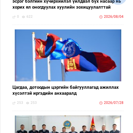
эсрэг бэлгийн хүчирхийлэл үйлдвэл бүх насаар нь
хорих ял оногдуулах хуулийн зохицуулалттай
0
622
2026/08/04
Цагдаа, дотоодын цэргийн байгууллагад ажиллах
хүсэлтэй иргэдийн анхааралд
253
253
2026/07/28