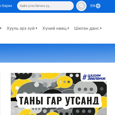
о барих
EN
Хууль эрх зүй
Хүний нөөц
Шилэн данс