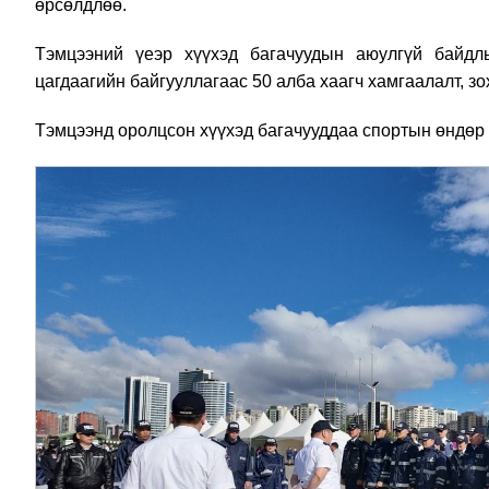
өрсөлдлөө.
Тэмцээний үеэр хүүхэд багачуудын аюулгүй байдл
цагдаагийн байгууллагаас 50 алба хаагч хамгаалалт, з
Тэмцээнд оролцсон хүүхэд багачууддаа спортын өндөр а