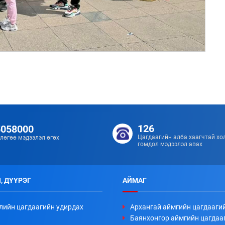
126
5058000
Цагдаагийн алба хаагчтай хо
лөгөө мэдээлэл өгөх
гомдол мэдээлэл авах
, ДҮҮРЭГ
АЙМАГ
лийн цагдаагийн удирдах
Архангай аймгийн цагдааги
Баянхонгор аймгийн цагдаа