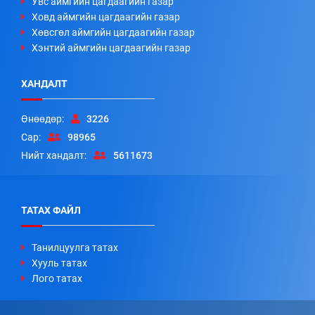
Увс аймгийн цагдаагийн газар
Ховд аймгийн цагдаагийн газар
Хөвсгөл аймгийн цагдаагийн газар
Хэнтий аймгийн цагдаагийн газар
ХАНДАЛТ
Өнөөдөр:
3226
Сар:
98965
Нийт хандалт:
5611673
ТАТАХ ФАЙЛ
Танилцуулга татах
Хууль татах
Лого татах