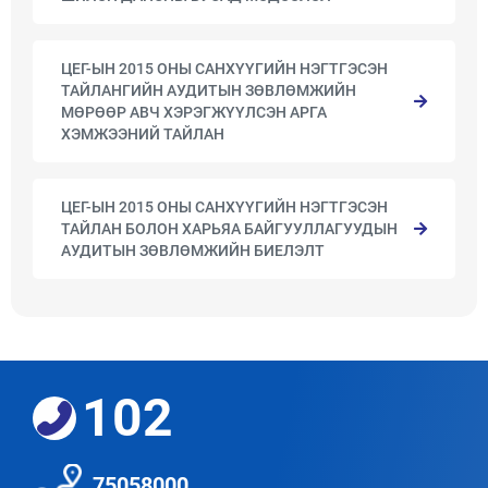
ЦЕГ-ЫН 2015 ОНЫ САНХҮҮГИЙН НЭГТГЭСЭН
ТАЙЛАНГИЙН АУДИТЫН ЗӨВЛӨМЖИЙН
МӨРӨӨР АВЧ ХЭРЭГЖҮҮЛСЭН АРГА
ХЭМЖЭЭНИЙ ТАЙЛАН
ЦЕГ-ЫН 2015 ОНЫ САНХҮҮГИЙН НЭГТГЭСЭН
ТАЙЛАН БОЛОН ХАРЬЯА БАЙГУУЛЛАГУУДЫН
АУДИТЫН ЗӨВЛӨМЖИЙН БИЕЛЭЛТ
102
75058000