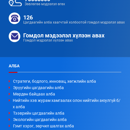
Зөвлөгөө мэдээлэл өгөх
126
Цагдаагийн алба хаагчтай холбоотой гомдол мэдээлэл авах
Гомдол мэдээлэл хүлээн авах
Гомдол мэдээлэл хүлээн авах
АЛБА
Стратеги, бодлого, инновац, хөгжлийн алба
Эрүүгийн цагдаагийн алба
Мөрдөн байцаах алба
Нийтийн хэв журам хамгаалах олон нийтийн аюулгүй б/
х алба
Тээврийн цагдаагийн алба
Экологийн цагдаагийн алба
Гэмт хэрэг, зөрчил шалгах алба