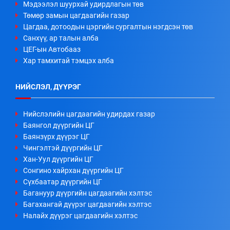
Мэдээлэл шуурхай удирдлагын төв
Төмөр замын цагдаагийн газар
Цагдаа, дотоодын цэргийн сургалтын нэгдсэн төв
Санхүү, ар талын алба
ЦЕГ-ын Автобааз
Хар тамхитай тэмцэх алба
НИЙСЛЭЛ, ДҮҮРЭГ
Нийслэлийн цагдаагийн удирдах газар
Баянгол дүүргийн ЦГ
Баянзүрх дүүрэг ЦГ
Чингэлтэй дүүргийн ЦГ
Хан-Уул дүүргийн ЦГ
Сонгино хайрхан дүүргийн ЦГ
Сүхбаатар дүүргийн ЦГ
Багануур дүүргийн цагдаагийн хэлтэс
Багахангай дүүрэг цагдаагийн хэлтэс
Налайх дүүрэг цагдаагийн хэлтэс