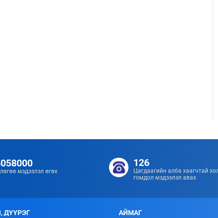
126
5058000
Цагдаагийн алба хаагчтай хо
лөгөө мэдээлэл өгөх
гомдол мэдээлэл авах
, ДҮҮРЭГ
АЙМАГ