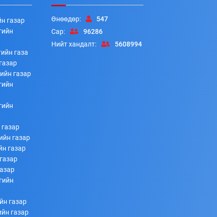
Өнөөдөр:
547
йн газар
гийн
Сар:
96286
Нийт хандалт:
5608994
ийн газа
газар
ийн газар
гийн
гийн
 газар
ийн газар
йн газар
газар
газар
гийн
йн газар
ийн газар