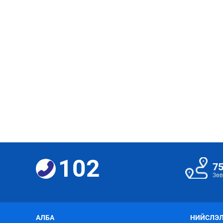
102
7
Зөв
АЛБА
НИЙСЛЭЛ