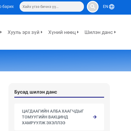
о барих
EN
Хууль эрх зүй
Хүний нөөц
Шилэн данс
Бусад шилэн данс
ЦАГДААГИЙН АЛБА ХААГЧДЫГ
ТОМУУГИЙН ВАКЦИНД
ХАМРУУЛЖ ЭХЭЛЛЭЭ