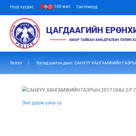
100 жил
Нүүр хуудас
Системүүд
ЦАГДААГИЙН ЕРӨНХ
АМАР ТАЙВАН АМЬДРАЛЫН ТӨЛӨӨ 
Эхлэл
Бусад шилэн данс САНХҮҮ ХАНГАМЖИЙН ГАЗР
Энл дарж үзнэ үү