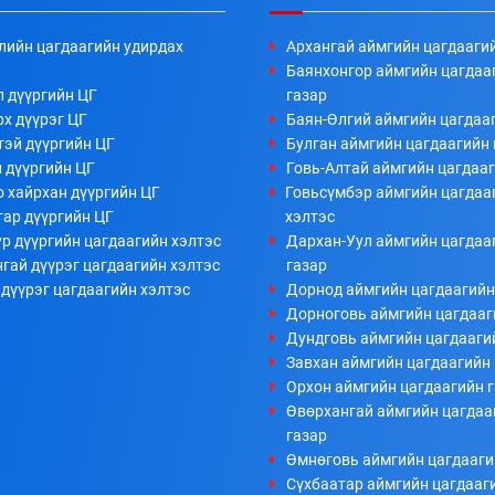
лийн цагдаагийн удирдах
Архангай аймгийн цагдааги
Баянхонгор аймгийн цагдаа
л дүүргийн ЦГ
газар
х дүүрэг ЦГ
Баян-Өлгий аймгийн цагдааг
тэй дүүргийн ЦГ
Булган аймгийн цагдаагийн 
 дүүргийн ЦГ
Говь-Алтай аймгийн цагдааг
 хайрхан дүүргийн ЦГ
Говьсүмбэр аймгийн цагдаа
тар дүүргийн ЦГ
хэлтэс
р дүүргийн цагдаагийн хэлтэс
Дархан-Уул аймгийн цагдаа
гай дүүрэг цагдаагийн хэлтэс
газар
дүүрэг цагдаагийн хэлтэс
Дорнод аймгийн цагдаагийн
Дорноговь аймгийн цагдааг
Дундговь аймгийн цагдааги
Завхан аймгийн цагдаагийн 
Орхон аймгийн цагдаагийн 
Өвөрхангай аймгийн цагдаа
газар
Өмнөговь аймгийн цагдааги
Сүхбаатар аймгийн цагдааг