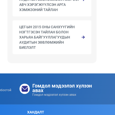
АВЧ ХЭРЭГЖҮҮЛСЭН АРГА
ХЭМЖЭЭНИЙ ТАЙЛАН
ЦЕГ-ЫН 2015 ОНЫ САНХҮҮГИЙН
НЭГТГЭСЭН ТАЙЛАН БОЛОН
ХАРЬЯА БАЙГУУЛЛАГУУДЫН
АУДИТЫН ЗӨВЛӨМЖИЙН
БИЕЛЭЛТ
Гомдол мэдээлэл хүлээн
авах
лбоотой
Гомдол мэдээлэл хүлээн авах
ХАНДАЛТ