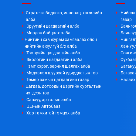
Стратеги, бодлого, инновац, хөгжлийн
Нийслэ
алба
газар
Эрүүгийн цагдаагийн алба
Баянго
Мөрдөн байцаах алба
Баянзүр
Нийтийн хэв журам хамгаалах олон
Чингэл
нийтийн аюулгүй б/х алба
Хан-Уул
Тээврийн цагдаагийн алба
Сонгино
Экологийн цагдаагийн алба
Сүхбаа
Гэмт хэрэг, зөрчил шалгах алба
Багануу
Мэдээлэл шуурхай удирдлагын төв
Багахан
Төмөр замын цагдаагийн газар
Налайх 
Цагдаа, дотоодын цэргийн сургалтын
нэгдсэн төв
Санхүү, ар талын алба
ЦЕГ-ын Автобааз
Хар тамхитай тэмцэх алба