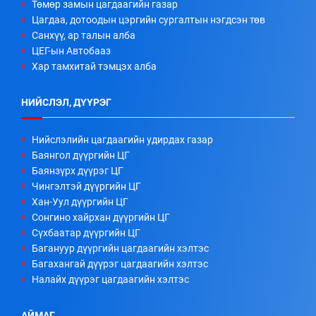
Төмөр замын цагдаагийн газар
Цагдаа, дотоодын цэргийн сургалтын нэгдсэн төв
Санхүү, ар талын алба
ЦЕГ-ын Автобааз
Хар тамхитай тэмцэх алба
НИЙСЛЭЛ, ДҮҮРЭГ
Нийслэлийн цагдаагийн удирдах газар
Баянгол дүүргийн ЦГ
Баянзүрх дүүрэг ЦГ
Чингэлтэй дүүргийн ЦГ
Хан-Уул дүүргийн ЦГ
Сонгино хайрхан дүүргийн ЦГ
Сүхбаатар дүүргийн ЦГ
Багануур дүүргийн цагдаагийн хэлтэс
Багахангай дүүрэг цагдаагийн хэлтэс
Налайх дүүрэг цагдаагийн хэлтэс
АЙМАГ