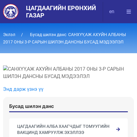
ЦАГДААГИЙН ЕРӨНХИЙ
en
ГАЗАР
Эхлэл
Бусад шилэн данс САНХҮҮ,АЖ АХУЙН АЛБАНЫ
2017 ОНЫ 3-Р САРЫН ШИЛЭН ДАНСНЫ БУСАД МЭДЭЭЛЭЛ
Энд дарж үзнэ үү
Бусад шилэн данс
ЦАГДААГИЙН АЛБА ХААГЧДЫГ ТОМУУГИЙН
ВАКЦИНД ХАМРУУЛЖ ЭХЭЛЛЭЭ