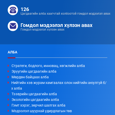
126
Цагдаагийн алба хаагчтай холбоотой гомдол мэдээлэл авах
Гомдол мэдээлэл хүлээн авах
Гомдол мэдээлэл хүлээн авах
АЛБА
Стратеги, бодлого, инновац, хөгжлийн алба
Эрүүгийн цагдаагийн алба
Мөрдөн байцаах алба
Нийтийн хэв журам хамгаалах олон нийтийн аюулгүй б/
х алба
Тээврийн цагдаагийн алба
Экологийн цагдаагийн алба
Гэмт хэрэг, зөрчил шалгах алба
Мэдээлэл шуурхай удирдлагын төв