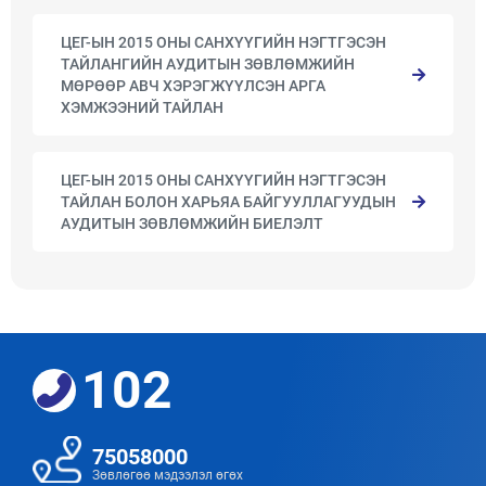
ЦЕГ-ЫН 2015 ОНЫ САНХҮҮГИЙН НЭГТГЭСЭН
ТАЙЛАНГИЙН АУДИТЫН ЗӨВЛӨМЖИЙН
МӨРӨӨР АВЧ ХЭРЭГЖҮҮЛСЭН АРГА
ХЭМЖЭЭНИЙ ТАЙЛАН
ЦЕГ-ЫН 2015 ОНЫ САНХҮҮГИЙН НЭГТГЭСЭН
ТАЙЛАН БОЛОН ХАРЬЯА БАЙГУУЛЛАГУУДЫН
АУДИТЫН ЗӨВЛӨМЖИЙН БИЕЛЭЛТ
102
75058000
Зөвлөгөө мэдээлэл өгөх