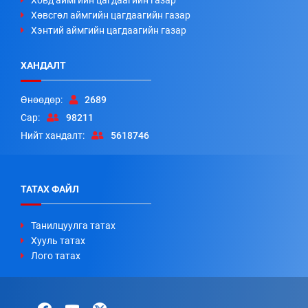
Ховд аймгийн цагдаагийн газар
Хөвсгөл аймгийн цагдаагийн газар
Хэнтий аймгийн цагдаагийн газар
ХАНДАЛТ
Өнөөдөр:
2689
Сар:
98211
Нийт хандалт:
5618746
ТАТАХ ФАЙЛ
Танилцуулга татах
Хууль татах
Лого татах