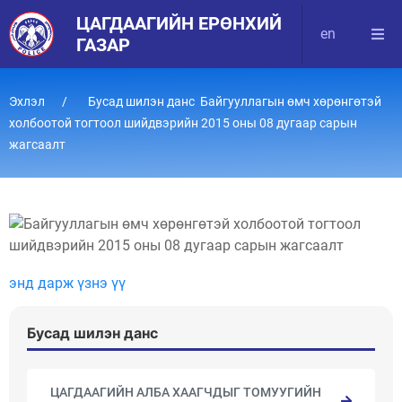
ЦАГДААГИЙН ЕРӨНХИЙ
en
ГАЗАР
Эхлэл
Бусад шилэн данс Байгууллагын өмч хөрөнгөтэй
холбоотой тогтоол шийдвэрийн 2015 оны 08 дугаар сарын
жагсаалт
энд дарж үзнэ үү
Бусад шилэн данс
ЦАГДААГИЙН АЛБА ХААГЧДЫГ ТОМУУГИЙН