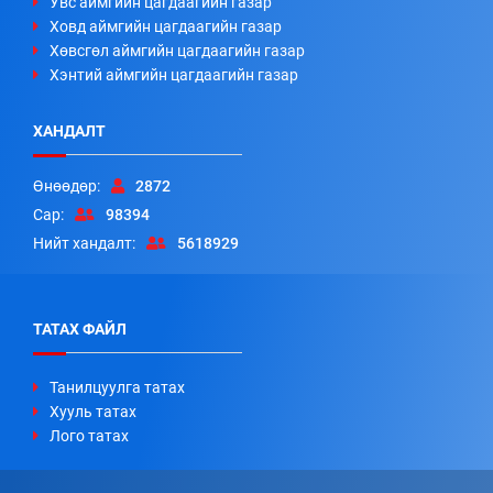
Увс аймгийн цагдаагийн газар
Ховд аймгийн цагдаагийн газар
Хөвсгөл аймгийн цагдаагийн газар
Хэнтий аймгийн цагдаагийн газар
ХАНДАЛТ
Өнөөдөр:
2872
Сар:
98394
Нийт хандалт:
5618929
ТАТАХ ФАЙЛ
Танилцуулга татах
Хууль татах
Лого татах