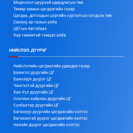
Мэдээлэл шуурхай удирдлагын төв
Төмөр замын цагдаагийн газар
Цагдаа, дотоодын цэргийн сургалтын нэгдсэн төв
Санхүү, ар талын алба
ЦЕГ-ын Автобааз
Хар тамхитай тэмцэх алба
НИЙСЛЭЛ, ДҮҮРЭГ
Нийслэлийн цагдаагийн удирдах газар
Баянгол дүүргийн ЦГ
Баянзүрх дүүрэг ЦГ
Чингэлтэй дүүргийн ЦГ
Хан-Уул дүүргийн ЦГ
Сонгино хайрхан дүүргийн ЦГ
Сүхбаатар дүүргийн ЦГ
Багануур дүүргийн цагдаагийн хэлтэс
Багахангай дүүрэг цагдаагийн хэлтэс
Налайх дүүрэг цагдаагийн хэлтэс