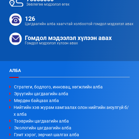
Зөвлөгөө мэдээлэл өгөх
126
Цагдаагийн алба хаагчтай холбоотой гомдол мэдээлэл авах
Гомдол мэдээлэл хүлээн авах
Гомдол мэдээлэл хүлээн авах
АЛБА
Стратеги, бодлого, инновац, хөгжлийн алба
Эрүүгийн цагдаагийн алба
Мөрдөн байцаах алба
Нийтийн хэв журам хамгаалах олон нийтийн аюулгүй б/
х алба
Тээврийн цагдаагийн алба
Экологийн цагдаагийн алба
Гэмт хэрэг, зөрчил шалгах алба