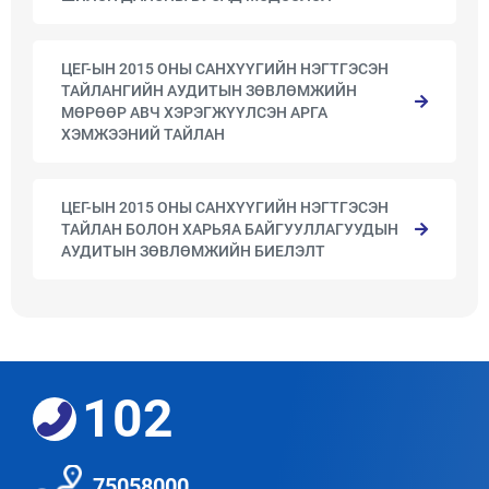
ЦЕГ-ЫН 2015 ОНЫ САНХҮҮГИЙН НЭГТГЭСЭН
ТАЙЛАНГИЙН АУДИТЫН ЗӨВЛӨМЖИЙН
МӨРӨӨР АВЧ ХЭРЭГЖҮҮЛСЭН АРГА
ХЭМЖЭЭНИЙ ТАЙЛАН
ЦЕГ-ЫН 2015 ОНЫ САНХҮҮГИЙН НЭГТГЭСЭН
ТАЙЛАН БОЛОН ХАРЬЯА БАЙГУУЛЛАГУУДЫН
АУДИТЫН ЗӨВЛӨМЖИЙН БИЕЛЭЛТ
102
75058000