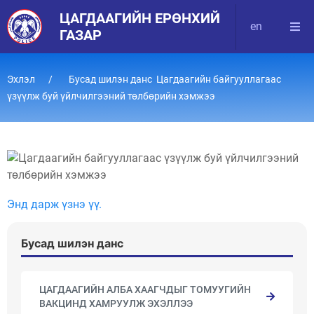
ЦАГДААГИЙН ЕРӨНХИЙ
en
ГАЗАР
Эхлэл
Бусад шилэн данс Цагдаагийн байгууллагаас
үзүүлж буй үйлчилгээний төлбөрийн хэмжээ
Энд дарж үзнэ үү.
Бусад шилэн данс
ЦАГДААГИЙН АЛБА ХААГЧДЫГ ТОМУУГИЙН
ВАКЦИНД ХАМРУУЛЖ ЭХЭЛЛЭЭ