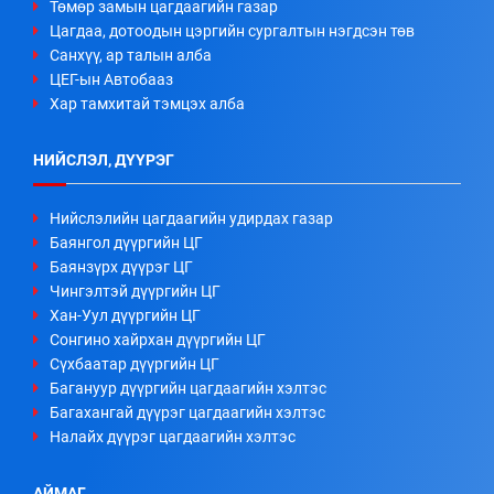
Төмөр замын цагдаагийн газар
Цагдаа, дотоодын цэргийн сургалтын нэгдсэн төв
Санхүү, ар талын алба
ЦЕГ-ын Автобааз
Хар тамхитай тэмцэх алба
НИЙСЛЭЛ, ДҮҮРЭГ
Нийслэлийн цагдаагийн удирдах газар
Баянгол дүүргийн ЦГ
Баянзүрх дүүрэг ЦГ
Чингэлтэй дүүргийн ЦГ
Хан-Уул дүүргийн ЦГ
Сонгино хайрхан дүүргийн ЦГ
Сүхбаатар дүүргийн ЦГ
Багануур дүүргийн цагдаагийн хэлтэс
Багахангай дүүрэг цагдаагийн хэлтэс
Налайх дүүрэг цагдаагийн хэлтэс
АЙМАГ