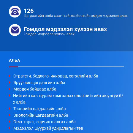
126
Цагдаагийн алба хаагчтай холбоотой гомдол мэдээлэл авах
Гомдол мэдээлэл хүлээн авах
Гомдол мэдээлэл хүлээн авах
АЛБА
Стратеги, бодлого, инновац, хөгжлийн алба
Эрүүгийн цагдаагийн алба
Мөрдөн байцаах алба
Нийтийн хэв журам хамгаалах олон нийтийн аюулгүй б/
х алба
Тээврийн цагдаагийн алба
Экологийн цагдаагийн алба
Гэмт хэрэг, зөрчил шалгах алба
Мэдээлэл шуурхай удирдлагын төв