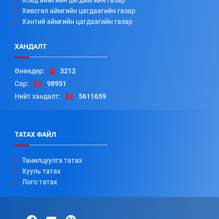
Ховд аймгийн цагдаагийн газар
Хөвсгөл аймгийн цагдаагийн газар
Хэнтий аймгийн цагдаагийн газар
ХАНДАЛТ
Өнөөдөр:
3212
Сар:
98951
Нийт хандалт:
5611659
ТАТАХ ФАЙЛ
Танилцуулга татах
Хууль татах
Лого татах