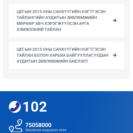
ЦЕГ-ЫН 2015 ОНЫ САНХҮҮГИЙН НЭГТГЭСЭН
ТАЙЛАНГИЙН АУДИТЫН ЗӨВЛӨМЖИЙН
МӨРӨӨР АВЧ ХЭРЭГЖҮҮЛСЭН АРГА
ХЭМЖЭЭНИЙ ТАЙЛАН
ЦЕГ-ЫН 2015 ОНЫ САНХҮҮГИЙН НЭГТГЭСЭН
ТАЙЛАН БОЛОН ХАРЬЯА БАЙГУУЛЛАГУУДЫН
АУДИТЫН ЗӨВЛӨМЖИЙН БИЕЛЭЛТ
102
75058000
Зөвлөгөө мэдээлэл өгөх