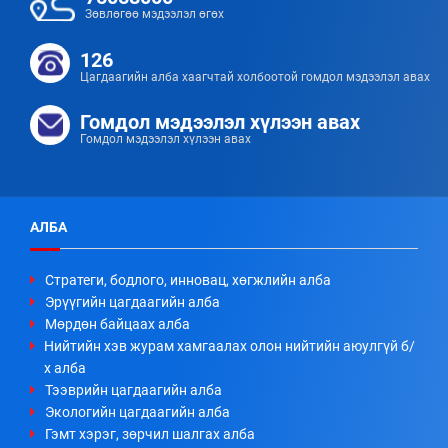
Зөвлөгөө мэдээлэл өгөх
126
Цагдаагийн алба хаагчтай холбоотой гомдол мэдээлэл авах
Гомдол мэдээлэл хүлээн авах
Гомдол мэдээлэл хүлээн авах
АЛБА
Стратеги, бодлого, инновац, хөгжлийн алба
Эрүүгийн цагдаагийн алба
Мөрдөн байцаах алба
Нийтийн хэв журам хамгаалах олон нийтийн аюулгүй б/
х алба
Тээврийн цагдаагийн алба
Экологийн цагдаагийн алба
Гэмт хэрэг, зөрчил шалгах алба