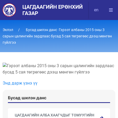
ЦАГДААГИЙН ЕРӨНХИЙ
en
ГАЗАР
Эхлэл
Бусад шилэн данс Гэрээт албаны 2015 оны 3
сарын цалингийн зардлаас бусад 5 сая төгрөгөөс дээш мөнгөн
гүйлгээ
Энд дарж үзнэ үү
Бусад шилэн данс
ЦАГДААГИЙН АЛБА ХААГЧДЫГ ТОМУУГИЙН