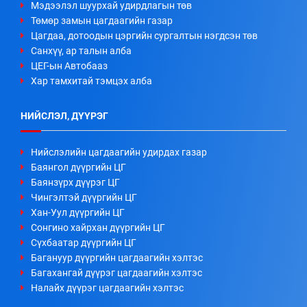
Мэдээлэл шуурхай удирдлагын төв
Төмөр замын цагдаагийн газар
Цагдаа, дотоодын цэргийн сургалтын нэгдсэн төв
Санхүү, ар талын алба
ЦЕГ-ын Автобааз
Хар тамхитай тэмцэх алба
НИЙСЛЭЛ, ДҮҮРЭГ
Нийслэлийн цагдаагийн удирдах газар
Баянгол дүүргийн ЦГ
Баянзүрх дүүрэг ЦГ
Чингэлтэй дүүргийн ЦГ
Хан-Уул дүүргийн ЦГ
Сонгино хайрхан дүүргийн ЦГ
Сүхбаатар дүүргийн ЦГ
Багануур дүүргийн цагдаагийн хэлтэс
Багахангай дүүрэг цагдаагийн хэлтэс
Налайх дүүрэг цагдаагийн хэлтэс