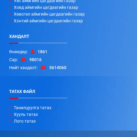
Увс аймгийн цагдаагийн газар
Ховд аймгийн цагдаагийн газар
Хөвсгөл аймгийн цагдаагийн газар
Хэнтий аймгийн цагдаагийн газар
ХАНДАЛТ
Өнөөдөр:
1861
Сар:
98016
Нийт хандалт:
5614060
ТАТАХ ФАЙЛ
Танилцуулга татах
Хууль татах
Лого татах