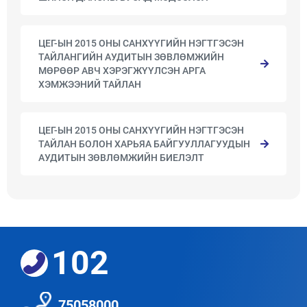
ЦЕГ-ЫН 2015 ОНЫ САНХҮҮГИЙН НЭГТГЭСЭН
ТАЙЛАНГИЙН АУДИТЫН ЗӨВЛӨМЖИЙН
МӨРӨӨР АВЧ ХЭРЭГЖҮҮЛСЭН АРГА
ХЭМЖЭЭНИЙ ТАЙЛАН
ЦЕГ-ЫН 2015 ОНЫ САНХҮҮГИЙН НЭГТГЭСЭН
ТАЙЛАН БОЛОН ХАРЬЯА БАЙГУУЛЛАГУУДЫН
АУДИТЫН ЗӨВЛӨМЖИЙН БИЕЛЭЛТ
102
75058000