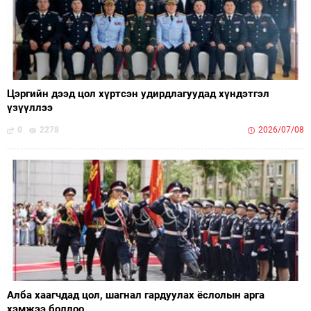
Цэргийн дээд цол хүртсэн удирдлагуудад хүндэтгэл
үзүүллээ
0
2278
2026/07/08
Алба хаагчдад цол, шагнал гардуулах ёслолын арга
хэмжээ боллоо