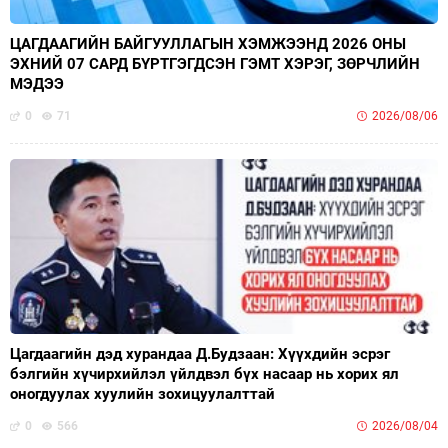
ЦАГДААГИЙН БАЙГУУЛЛАГЫН ХЭМЖЭЭНД 2026 ОНЫ
ЭХНИЙ 07 САРД БҮРТГЭГДСЭН ГЭМТ ХЭРЭГ, ЗӨРЧЛИЙН
МЭДЭЭ
0
71
2026/08/06
Цагдаагийн дэд хурандаа Д.Будзаан: Хүүхдийн эсрэг
бэлгийн хүчирхийлэл үйлдвэл бүх насаар нь хорих ял
оногдуулах хуулийн зохицуулалттай
0
566
2026/08/04