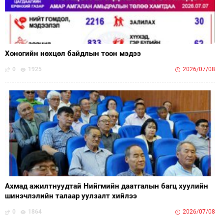
Хоногийн нөхцөл байдлын тоон мэдээ
0
1925
2026/07/08
Ахмад ажилтнуудтай Нийгмийн даатгалын багц хуулийн
шинэчлэлийн талаар уулзалт хийлээ
0
1864
2026/07/08