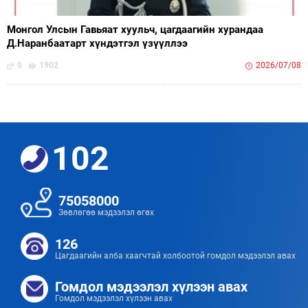
Монгол Улсын Гавьяат хуульч, цагдаагийн хурандаа
Д.Наранбаатарт хүндэтгэл үзүүллээ
0
1902
2026/07/08
102
75058000
Зөвлөгөө мэдээлэл өгөх
126
Цагдаагийн алба хаагчтай холбоотой гомдол мэдээлэл авах
Гомдол мэдээлэл хүлээн авах
Гомдол мэдээлэл хүлээн авах