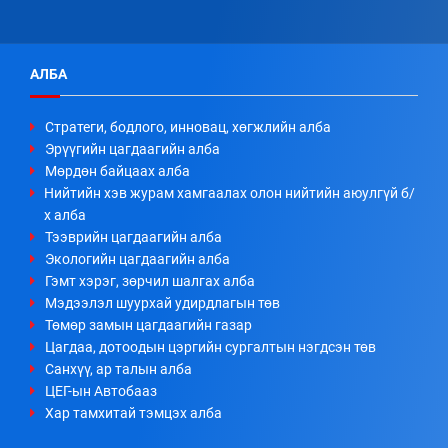
АЛБА
Стратеги, бодлого, инновац, хөгжлийн алба
Эрүүгийн цагдаагийн алба
Мөрдөн байцаах алба
Нийтийн хэв журам хамгаалах олон нийтийн аюулгүй б/
х алба
Тээврийн цагдаагийн алба
Экологийн цагдаагийн алба
Гэмт хэрэг, зөрчил шалгах алба
Мэдээлэл шуурхай удирдлагын төв
Төмөр замын цагдаагийн газар
Цагдаа, дотоодын цэргийн сургалтын нэгдсэн төв
Санхүү, ар талын алба
ЦЕГ-ын Автобааз
Хар тамхитай тэмцэх алба