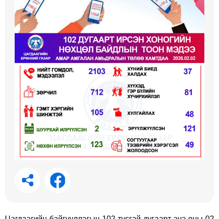
Цагдаагийн байгууллагын 102 тусгай дугаарт энэ оны 02