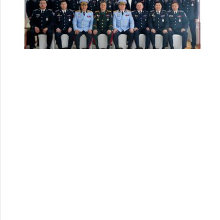
Цэргийн дээд цол хүртсэн удирдлагуудад
хүндэтгэл үзүүллээ
253
253
2026/07/08
Алба хаагчдад цол, шагнал гардуулах ёслолын арга
хэмжээ боллоо