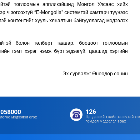
рийтэй тоглоомын аппликэйшнд Монгол Улсаас хийх
эр ч зогсохгүй “E-Mongolia” системтэй хамтарч түүнээс
лтэй контентийг хууль хяналтын байгууллагад мэдээлэх
ийтэй болон төлбөрт таавар, бооцоот тоглоомын
лийн гэмт хэрэг нэмж бүртгэгдээгүй, цаашид хэргийн
Эх сурвалж: Өнөөдөр сонин
126
5058000
Цагдаагийн алба хаагчтай хо
лөгөө мэдээлэл өгөх
гомдол мэдээлэл авах