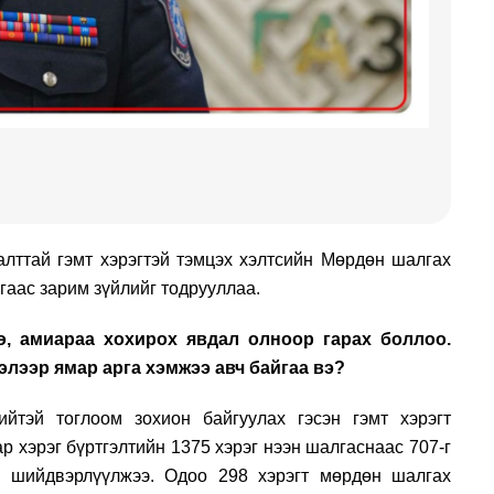
лттай гэмт хэрэгтэй тэмцэх хэлтсийн Мөрдөн шалгах
гаас зарим зүйлийг тодрууллаа.
ө, амиараа хохирох явдал олноор гарах боллоо.
элээр ямар арга хэмжээ авч байгаа вэ?
ийтэй тоглоом зохион байгуулах гэсэн гэмт хэрэгт
р хэрэг бүртгэлтийн 1375 хэрэг нээн шалгаснаас 707-г
н шийдвэрлүүлжээ. Одоо 298 хэрэгт мөрдөн шалгах