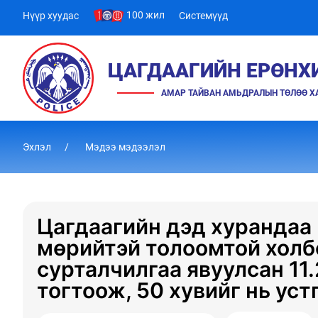
100 жил
Нүүр хуудас
Системүүд
ЦАГДААГИЙН ЕРӨНХ
АМАР ТАЙВАН АМЬДРАЛЫН ТӨЛӨӨ 
Эхлэл
Мэдээ мэдээлэл
Цагдаагийн дэд хурандаа
мөрийтэй толоомтой холб
сурталчилгаа явуулсан 11
тогтоож, 50 хувийг нь уст