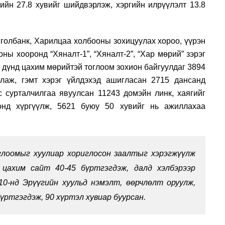
гийн 27.8 хувийг шийдвэрлэж, хэргийн илрүүлэлт 13.8
нголбанк, Харилцаа холбооны зохицуулах хороо, үүрэн
ы хооронд “Хяналт-1”, “Хяналт-2”, “Хар мөрий” зэрэг
й дүнд цахим мөрийтэй тоглоом зохион байгуулдаг 3894
рлаж, гэмт хэрэг үйлдэхэд ашигласан 2715 дансанд
ус сурталчилгаа явуулсан 11243 домэйн линк, хаягийг
онд хүргүүлж, 5621 буюу 50 хувийг нь ажиллахаа
лоомыг хуулиар хориглосон заалтыг хэрэгжүүлж
 цахим сайт 40-45 бүртгэгдэж, далд хэлбэрээр
0-нд Эрүүгийн хуульд нэмэлт, өөрчлөлт оруулж,
үртгэгдэж, 90 хүртэл хувиар буурсан.