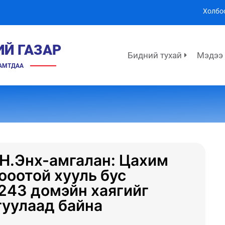
Холбо
ИЙ ГАЗАР
Бидний тухай
Мэдээ
ХАМТДАА
 Н.Энх-амгалан: Цахим
ооотой хууль бус
.243 домэйн хаягийг
гуулаад байна