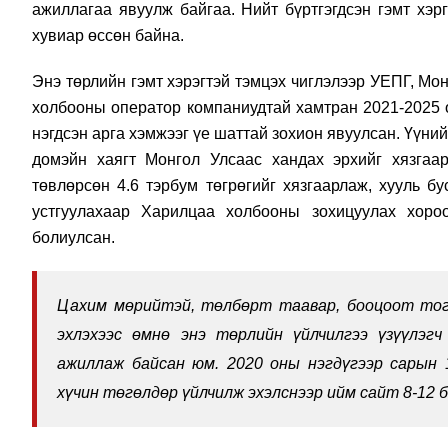
ажиллагаа явуулж байгаа. Нийт бүртгэгдсэн гэмт хэр
хувиар өссөн байна.
Энэ төрлийн гэмт хэрэгтэй тэмцэх чиглэлээр УЕПГ, Мо
холбооны оператор компаниудтай хамтран 2021-2025 он
нэгдсэн арга хэмжээг үе шаттай зохион явуулсан. Үүни
домэйн хаягт Монгол Улсаас хандах эрхийг хязгаа
төвлөрсөн 4.6 тэрбум төгрөгийг хязгаарлаж, хууль б
устгуулахаар Харилцаа холбооны зохицуулах хоро
болиулсан.
Цахим мөрийтэй, төлбөрт таавар, бооцоот тог
эхлэхээс өмнө энэ төрлийн үйлчилгээ үзүүлэгч
ажиллаж байсан юм. 2020 оны нэгдүгээр сарын 1
хүчин төгөлдөр үйлчилж эхэлснээр ийм сайт 8-12 б