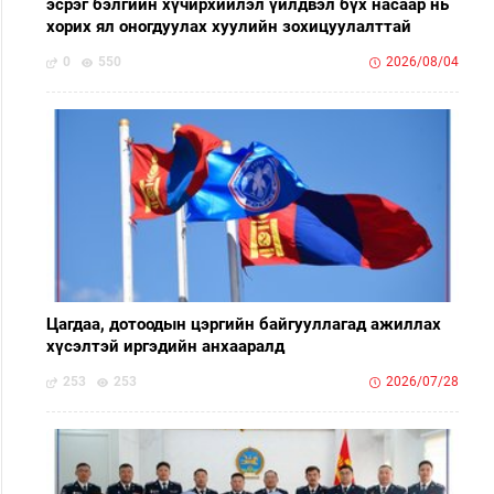
эсрэг бэлгийн хүчирхийлэл үйлдвэл бүх насаар нь
хорих ял оногдуулах хуулийн зохицуулалттай
0
550
2026/08/04
Цагдаа, дотоодын цэргийн байгууллагад ажиллах
хүсэлтэй иргэдийн анхааралд
253
253
2026/07/28