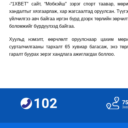
-“1ХВЕТ” сайт, “Мобкэйш” зэрэг спорт таавар, мө
хандалтыг хязгаарлаж, хар жагсаалтад оруулсан. Түүгэ
үйлчилгээ авч байгаа иргэн бүрд дээрх төрлийн зөрчи
боломжийг бүрдүүлээд байгаа.
Хуульд нэмэлт, өөрчлөлт оруулснаар цахим мөр
сурталчилгааны тархалт 65 хувиар багасаж, энэ төр
гаралт буурах эерэг хандлага ажиглагдах боллоо.
102
7
Зөв