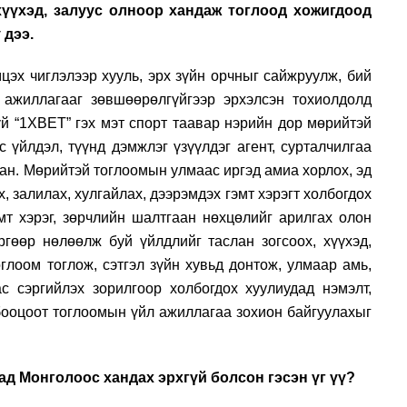
үүхэд, залуус олноор хандаж тоглоод хожигдоод
 дээ.
мцэх чиглэлээр хууль, эрх зүйн орчныг сайжруулж, бий
 ажиллагааг зөвшөөрөлгүйгээр эрхэлсэн тохиолдолд
үй “1ХВЕТ” гэх мэт спорт таавар нэрийн дор мөрийтэй
 үйлдэл, түүнд дэмжлэг үзүүлдэг агент, сурталчилгаа
сан. Мөрийтэй тоглоомын улмаас иргэд амиа хорлох, эд
х, залилах, хулгайлах, дээрэмдэх гэмт хэрэгт холбогдох
мт хэрэг, зөрчлийн шалтгаан нөхцөлийг арилгах олон
гөөр нөлөөлж буй үйлдлийг таслан зогсоох, хүүхэд,
глоом тоглож, сэтгэл зүйн хувьд донтож, улмаар амь,
с сэргийлэх зорилгоор холбогдох хуулиудад нэмэлт,
 бооцоот тоглоомын үйл ажиллагаа зохион байгуулахыг
д Монголоос хандах эрхгүй болсон гэсэн үг үү?