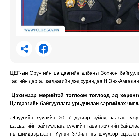
ЦЕГ-ын Эрүүгийн цагдаагийн албаны Зохион байгуула
тасгийн дарга, цагдаагийн дэд хурандаа Н.Энх-Амгалан
-Цахимаар мөрийтэй тоглоом тоглоод эд хөрөнг
Цагдаагийн байгууллага урьдчилан сэргийлэх чигл
-Эрүүгийн хуулийн 20.17 дугаар зүйлд заасан мөр
цагдаагийн байгууллага сүүлийн таван жилийн байдлаа
нь шийдвэрлэсэн. Үүний 370-ыг нь шүүхээр эцэслэ