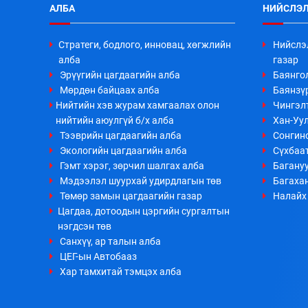
АЛБА
НИЙСЛЭЛ
Стратеги, бодлого, инновац, хөгжлийн
Нийслэ
алба
газар
Эрүүгийн цагдаагийн алба
Баянго
Мөрдөн байцаах алба
Баянзүр
Нийтийн хэв журам хамгаалах олон
Чингэл
нийтийн аюулгүй б/х алба
Хан-Уул
Тээврийн цагдаагийн алба
Сонгино
Экологийн цагдаагийн алба
Сүхбаа
Гэмт хэрэг, зөрчил шалгах алба
Багануу
Мэдээлэл шуурхай удирдлагын төв
Багахан
Төмөр замын цагдаагийн газар
Налайх 
Цагдаа, дотоодын цэргийн сургалтын
нэгдсэн төв
Санхүү, ар талын алба
ЦЕГ-ын Автобааз
Хар тамхитай тэмцэх алба