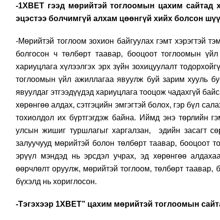
-1XBET гээд мөрийтэй тоглоомын цахим сайтад х
эцэстээ болчимгүй алхам цөөнгүй хийх болсон шүү
-Мөрийтэй тоглоом зохион байгуулах гэмт хэрэгтэй тэ
болгосон ч төлбөрт таавар, бооцоот тоглоомын үйл
хариуцлага хүлээлгэх эрх зүйн зохицуулалт тодорхойг
тоглоомын үйл ажиллагаа явуулж буй зарим хууль бус
явуулдаг этгээдүүдэд хариуцлага тооцож чадахгүй бай
хөрөнгөө алдах, сэтгэцийн эмгэгтэй болох, гэр бүл сала
тохиолдол их бүртгэгдэж байна. Иймд энэ төрлийн гэ
улсын жишиг туршлагыг харгалзан, эдийн засагт сөр
залуучууд мөрийтэй болон төлбөрт таавар, бооцоот то
эрүүл мэндэд нь эрсдэл учрах, эд хөрөнгөө алдахаа
өөрчлөлт оруулж, мөрийтэй тоглоом, төлбөрт таавар,
бүхэлд нь хориглосон.
-Тэгэхээр 1XBET” цахим мөрийтэй тоглоомын сайта