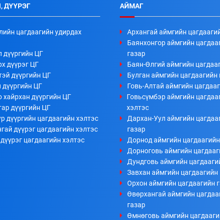
, ДҮҮРЭГ
АЙМАГ
лийн цагдаагийн удирдах
Архангай аймгийн цагдааги
Баянхонгор аймгийн цагдаа
л дүүргийн ЦГ
газар
х дүүрэг ЦГ
Баян-Өлгий аймгийн цагдааг
тэй дүүргийн ЦГ
Булган аймгийн цагдаагийн 
 дүүргийн ЦГ
Говь-Алтай аймгийн цагдааг
 хайрхан дүүргийн ЦГ
Говьсүмбэр аймгийн цагдаа
тар дүүргийн ЦГ
хэлтэс
р дүүргийн цагдаагийн хэлтэс
Дархан-Уул аймгийн цагдаа
гай дүүрэг цагдаагийн хэлтэс
газар
дүүрэг цагдаагийн хэлтэс
Дорнод аймгийн цагдаагийн
Дорноговь аймгийн цагдааг
Дундговь аймгийн цагдааги
Завхан аймгийн цагдаагийн 
Орхон аймгийн цагдаагийн 
Өвөрхангай аймгийн цагдаа
газар
Өмнөговь аймгийн цагдааги