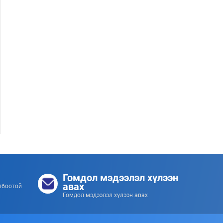
253
253
2026/07/08
Ахлагч Э.Бумбаяр Монгол Улсын Мэргэн цолны
болзол хангалаа
253
253
2026/07/08
Гомдол мэдээлэл хүлээн
авах
лбоотой
Гомдол мэдээлэл хүлээн авах