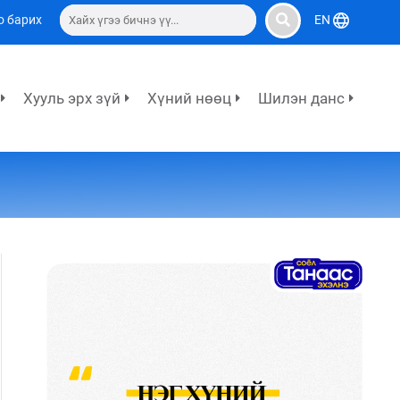
о барих
EN
Хууль эрх зүй
Хүний нөөц
Шилэн данс