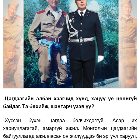
-Цагдаагийн албан хаагчид хүнд, хэцүү үе цөөнгүй
байдаг. Та бөхийж, шантарч үзэв үү?
-Хүссэн бүхэн цагдаа болчихдоггүй. Асар их
хариуцлагатай, амаргүй ажил. Монголын цагдаагийн
байгууллагад ажилласан он жилүүддээ би эргүүл харуул,