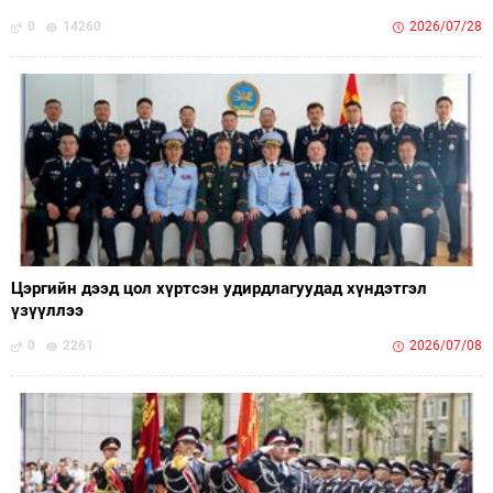
0
14260
2026/07/28
Цэргийн дээд цол хүртсэн удирдлагуудад хүндэтгэл
үзүүллээ
0
2261
2026/07/08