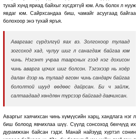
тухай хүнд яриад байхыг хүсдэггүй юм. Аль болох л нууж
явдаг юм. Сайрхсандаа биш, чамайг асуугаад байгаа
болохоор энэ тухай яръя.
Аваргаас сүрдэлгүй яах вэ. Золгохоор тулаад
зогсоход хад, чулуу шиг л санагдаж байгаа юм
чинь. Нэгэнт учраа таарсных гээд нэг дохисон
чинь аварга цочих шиг болсон. Тэгэхээр нь хоёр
далан дээр нь тулаад өгсөн чинь сандарч байгаа
бололтой шууд өөдөөс дайрсан. Би ч зайлж,
салтаадаад хөндлөн түрсээр байгаад давчихсан.
Аваргыг хаячихсан чинь хүмүүсийн харц, хандлага нэг л
биш болоод явчихлаа шүү. Сүүлд сонсоход бөхчүүд их
дурамжхан байсан гэдэг. Манай найзууд хүртэл сонин