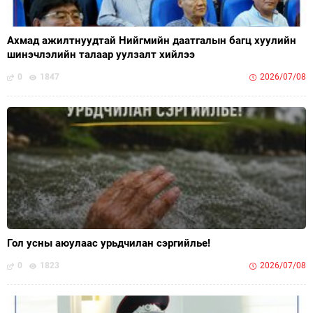
Ахмад ажилтнуудтай Нийгмийн даатгалын багц хуулийн
шинэчлэлийн талаар уулзалт хийлээ
0
1847
2026/07/08
Гол усны аюулаас урьдчилан сэргийлье!
0
1823
2026/07/08