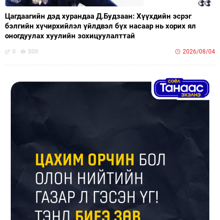
Цагдаагийн дэд хурандаа Д.Будзаан: Хүүхдийн эсрэг
бэлгийн хүчирхийлэл үйлдвэл бүх насаар нь хорих ял
оногдуулах хуулийн зохицуулалттай
0
500
2026/08/04