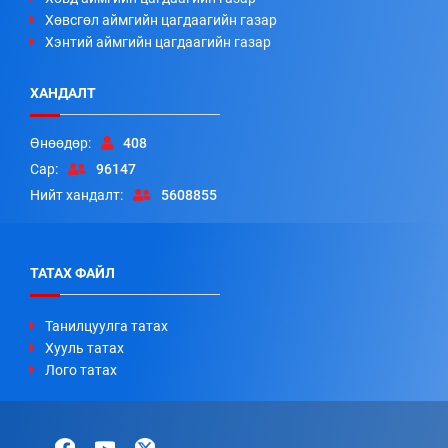
Хөвсгөл аймгийн цагдаагийн газар
Хэнтий аймгийн цагдаагийн газар
ХАНДАЛТ
Өнөөдөр:
408
Сар:
96147
Нийт хандалт:
5608855
ТАТАХ ФАЙЛ
Танилцуулга татах
Хууль татах
Лого татах