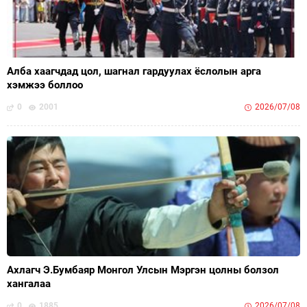
Алба хаагчдад цол, шагнал гардуулах ёслолын арга
хэмжээ боллоо
0
2001
2026/07/08
Ахлагч Э.Бумбаяр Монгол Улсын Мэргэн цолны болзол
хангалаа
0
1885
2026/07/08