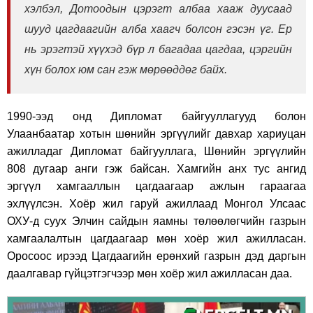
хэлбэл, Дотоодын цэрэгт албаа хааж дуусаад
шууд цагдаагийн алба хаагч болсон гэсэн үг. Ер
нь эрэгтэй хүүхэд бүр л багадаа цагдаа, цэргийн
хүн болох юм сан гэж мөрөөддөг байх.
1990-ээд онд Дипломат байгууллагууд болон
Улаанбаатар хотын шөнийн эргүүлийг давхар хариуцан
ажилладаг Дипломат байгууллага, Шөнийн эргүүлийн
808 дугаар анги гэж байсан. Хамгийн анх тус ангид
эргүүл хамгааллын цагдаагаар ажлын гараагаа
эхлүүлсэн. Хоёр жил гаруй ажиллаад Монгол Улсаас
ОХУ-д суух Элчин сайдын яамны төлөөлөгчийн газрын
хамгаалалтын цагдаагаар мөн хоёр жил ажилласан.
Оросоос ирээд Цагдаагийн ерөнхий газрын дэд даргын
даалгавар гүйцэтгэгчээр мөн хоёр жил ажилласан даа.