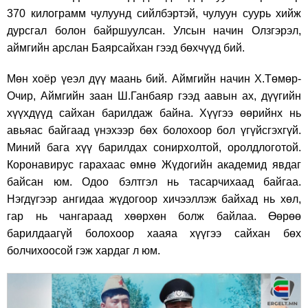
370 килограмм чулуунд сийлбэртэй, чулуун суурь хийж
дурсгал болон байршуулсан. Улсын начин Олзгэрэл,
аймгийн арслан Баярсайхан гээд бөхчүүд бий.
Мөн хоёр үеэл дүү маань бий. Аймгийн начин Х.Төмөр-
Очир, Аймгийн заан Ш.Ганбаяр гээд аавын ах, дүүгийн
хүүхдүүд сайхан барилдаж байна. Хүүгээ өөрийнх нь
авьяас байгаад үнэхээр бөх болохоор бол үгүйсгэхгүй.
Миний бага хүү барилдах сонирхолтой, оролдлоготой.
Коронавирус гарахаас өмнө Жүдогийн академид явдаг
байсан юм. Одоо бэлтгэл нь тасарчихаад байгаа.
Нэгдүгээр ангидаа жүдогоор хичээллэж байхад нь хөл,
гар нь чангараад хөөрхөн болж байлаа. Өөрөө
барилдаагүй болохоор хааяа хүүгээ сайхан бөх
болчихоосой гэж хардаг л юм.