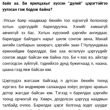
байх аа. Би ярилцахыг хүссэн “дүлий” цэрэгтэйгээ
уулзсан гэж бодож байна?
-Улсын баяр наадмаар бөхийн тоо хүрэхгүй болохоор
хотын цэргүүдийг барилдуулна. Хэнийг хамаагүй
авчихгүй ээ бас. Хотын хүрээний цэргийн ангиудаас
барилддаг байлдагч нарыг шилж сонгож авна. Манай
ангийн салбарын захирагч, цэргийн заан Г.Чулуундаваа
ерөнхийдөө барилддаг, бие хаа өсгөлүүн цэргүүдийг
сонгож авдаг байсан юм байна лээ. Би ч яах вэ, айхтар
сонгогдсон зүйлгүй, тэднийхээ дунд бужигнаад л, наана,
цаана гээд явж байсан юм.
Цэргүүдээ жагсааж байгаад л дутсан бөхийн тоонд
хүргэнэ. Би өндрөөрөө салаандаа хоёрт, ротдоо аравын
дотор жагсдаг байсан юм. Тэгээд ч барилдах цэргийн
тоонд орчихгүй юу. Хөөрч, догдолсон цэргүүд наадмын
талбайд очлоо. Барилдах цэрэг болгонд зодог шуудаг