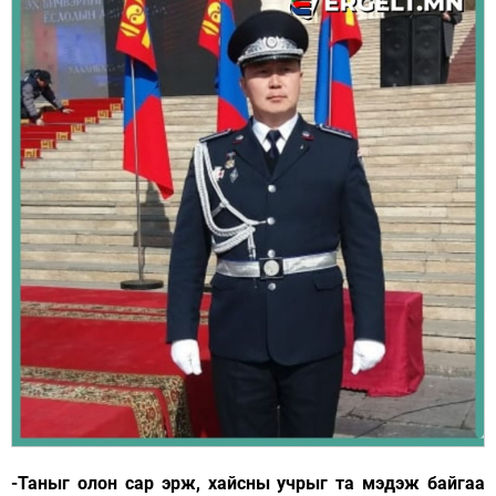
-Таныг олон сар эрж, хайсны учрыг та мэдэж байгаа