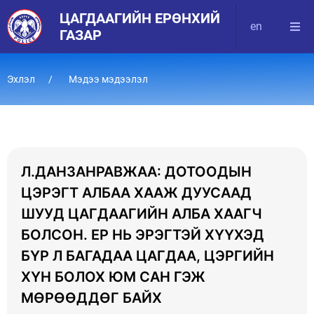
ЦАГДААГИЙН ЕРӨНХИЙ
en
ГАЗАР
Эхлэл
Мэдээ мэдээлэл
Л.ДАНЗАНРАВЖАА: ДОТООДЫН
ЦЭРЭГТ АЛБАА ХААЖ ДУУСААД
ШУУД ЦАГДААГИЙН АЛБА ХААГЧ
БОЛСОН. ЕР НЬ ЭРЭГТЭЙ ХҮҮХЭД
БҮР Л БАГАДАА ЦАГДАА, ЦЭРГИЙН
ХҮН БОЛОХ ЮМ САН ГЭЖ
МӨРӨӨДДӨГ БАЙХ