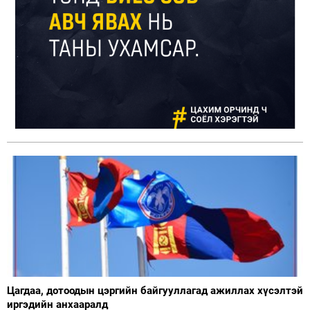
Цагдаа, дотоодын цэргийн байгууллагад ажиллах хүсэлтэй
иргэдийн анхааралд