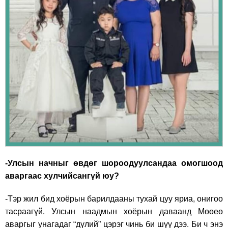
-Улсын начныг өвдөг шороодуулсандаа омогшоод
аваргаас хулчийсангүй юу?
-Тэр жил бид хоёрын барилдааны тухай цуу яриа, онигоо
тасраагүй. Улсын наадмын хоёрын даваанд Мөөеө
аваргыг унагадаг “дүлий” цэрэг чинь би шүү дээ. Би ч энэ