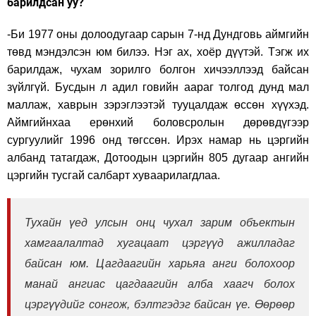
барилдсан уу?
-Би 1977 оны долоодугаар сарын 7-нд Дундговь аймгийн
төвд мэндэлсэн юм билээ. Нэг ах, хоёр дүүтэй. Тэгж их
барилдаж, чухам зорилго болгон хичээллээд байсан
зүйлгүй. Бусдын л адил говийн аараг толгод дунд мал
маллаж, хаврын зэрэглээтэй тууцалдаж өссөн хүүхэд.
Аймгийнхаа ерөнхий боловсролын дөрөвдүгээр
сургуулийг 1996 онд төгссөн. Ирэх намар нь цэргийн
албанд татагдаж, Дотоодын цэргийн 805 дугаар ангийн
цэргийн тусгай салбарт хуваарилагдлаа.
Тухайн үед улсын онц чухал зарим объектын
хамгаалалтад хугацаат цэргүүд ажилладаг
байсан юм. Цагдаагийн харьяа анги болохоор
манай ангиас цагдаагийн алба хаагч болох
цэргүүдийг сонгож, бэлтгэдэг байсан үе. Өөрөөр