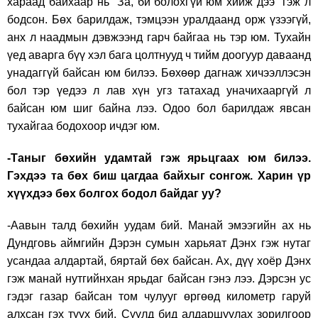
хараад байхаар нь “За, би болохгүй юм хийж дээ” гэж л
бодсон. Бөх барилдаж, тэмцээн уралдаанд орж үзээгүй,
анх л наадмын дэвжээнд гарч байгаа нь тэр юм. Тухайн
үед аварга бүү хэл бага цолтнууд ч тийм доогуур даваанд
унадаггүй байсан юм билээ. Бөхөөр дагнаж хичээллэсэн
бол тэр үедээ л лав хүн угз татахад уначихааргүй л
байсан юм шиг байна лээ. Одоо бол барилдаж явсан
тухайгаа бодохоор ичдэг юм.
-Таныг бөхийн удамтай гэж ярьцгаах юм билээ.
Гэхдээ та бөх биш цагдаа байхыг сонгож. Харин үр
хүүхдээ бөх болгох бодол байдаг уу?
-Аавын талд бөхийн уудам бий. Манай эмээгийн ах нь
Дундговь аймгийн Дэрэн сумын харьяат Дэнх гэж нутаг
усандаа алдартай, бяртай бөх байсан. Ах, дүү хоёр Дэнх
гэж манай нутгийнхан ярьдаг байсан гэнэ лээ. Дэрсэн ус
гэдэг газар байсан том чулууг өргөөд километр гаруй
алхсан гэх түүх бий. Сүүлд бид алдаршуулах зорилгоор