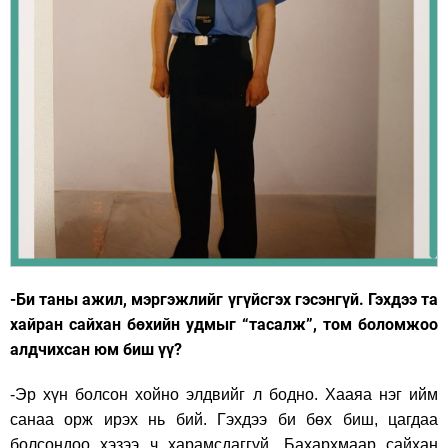
-Би таны ажил, мэргэжлийг үгүйсгэх гэсэнгүй. Гэхдээ та
хайран сайхан бөхийн удмыг “тасалж”, том боломжоо
алдчихсан юм биш үү?
-Эр хүн болсон хойно элдвийг л бодно. Хааяа нэг ийм
санаа орж ирэх нь бий. Гэхдээ би бөх биш, цагдаа
болсондоо хэзээ ч харамсдаггүй. Бахархмаар сайхан