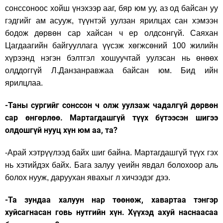
сонссоноос хойш үнэхээр ааг, бяр юм уу, аз од байсан уу
гэдгийг ам асууж, түүнтэй уулзан ярилцах сан хэмээн
бодож дөрвөн сар хайсан ч ер олдсонгүй. Саяхан
Цагдаагийн байгууллага үүсэж хөгжсөний 100 жилийн
хүрээнд нэгэн бэлтгэл хошуучтай уулзсан нь өнөөх
олддоггүй Л.Данзанравжаа байсан юм. Бид ийн
ярилцлаа.
-Таны сургийг сонссон ч олж уулзаж чадалгүй дөрвөн
сар өнгөрлөө. Мартагдашгүй түүх бүтээсэн шигээ
олдошгүй нууц хүн юм аа, та?
-Арай хэтрүүлээд байх шиг байна. Мартагдашгүй түүх гэх
нь хэтийдэх байх. Бага залуу үеийн явдал болохоор аль
болох нууж, даруухан явахыг л хичээдэг дээ.
-Та зундаа халуун нар төөнөж, хавартаа тэнгэр
хуйсагнасан говь нутгийн хүн. Хүүхэд ахуй наснаасаа