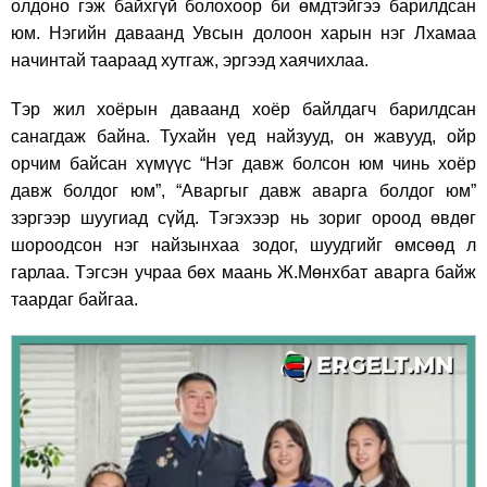
олдоно гэж байхгүй болохоор би өмдтэйгээ барилдсан
юм. Нэгийн даваанд Увсын долоон харын нэг Лхамаа
начинтай таараад хутгаж, эргээд хаячихлаа.
Тэр жил хоёрын даваанд хоёр байлдагч барилдсан
санагдаж байна. Тухайн үед найзууд, он жавууд, ойр
орчим байсан хүмүүс “Нэг давж болсон юм чинь хоёр
давж болдог юм”, “Аваргыг давж аварга болдог юм”
зэргээр шуугиад сүйд. Тэгэхээр нь зориг ороод өвдөг
шороодсон нэг найзынхаа зодог, шуудгийг өмсөөд л
гарлаа. Тэгсэн учраа бөх маань Ж.Мөнхбат аварга байж
таардаг байгаа.