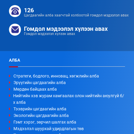
126
Цагдаагийн алба хаагчтай холбоотой гомдол мэдээлэл авах
Гомдол мэдээлэл хүлээн авах
Гомдол мэдээлэл хүлээн авах
АЛБА
Стратеги, бодлого, инновац, хөгжлийн алба
Эрүүгийн цагдаагийн алба
Мөрдөн байцаах алба
Нийтийн хэв журам хамгаалах олон нийтийн аюулгүй б/
х алба
Тээврийн цагдаагийн алба
Экологийн цагдаагийн алба
Гэмт хэрэг, зөрчил шалгах алба
Мэдээлэл шуурхай удирдлагын төв