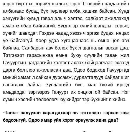
хэрэг бүртгэх, зөрчил шалгах зэрэг Тээврийн цагдаагийн
албанаас бусад бүх төрлөөр алба хашиж байсан. Хүнд
хэцүүгийн хувьд гэвэл аль ч хэлтэс, салбарт ажиллахад
амар хялбар байгаагүй. Бүгд л эр хүний шандсыг сорьж,
хүчийг шавхдаг. Гэхдээ надад хэзээ ч эргэж буцах, няцах
үе байгаагүй. Хоёр удаа хугацаанаас нь өмнө цол авч
байлаа. Салбарын авч болох бүх л шагналыг авсан даа.
Тэтгэвэрт гарахынхаа өмнө буюу сүүлийн таван жил
Гачууртын цагдаагийн хэлтэст ахлах байцаагчаас эхлээд
дарга болтлоо ажилласан даа. Одоо бодоход Гачууртад
миний хамаг л сайхан дурсамж, дурдатгалууд байдаг шиг
санагдаж байна. Зуслангийн бүс, мал бүхий иргэд
амьдардаг зэргээрээ Гачуурт их онцлогтой байсан. Нэг
сумын хэсгийн төлөөлөгч юу хийдэг тэр бүхнийг л хийнэ.
-Таныг залуухан харагдахаар нь тэтгэвэрт гарсан гэж
бодсонгүй. Одоо ямар үйл хэрэг өрнүүлж явна даа?