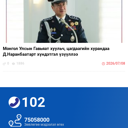
Монгол Улсын Гавьяат хуульч, цагдаагийн хурандаа
Д.Наранбаатарт хүндэтгэл үзүүллээ
0
1886
2026/07/08
102
75058000
Зөвлөгөө мэдээлэл өгөх