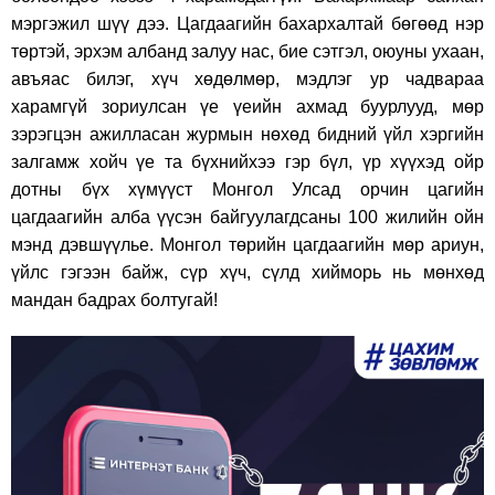
мэргэжил шүү дээ. Цагдаагийн бахархалтай бөгөөд нэр
төртэй, эрхэм албанд залуу нас, бие сэтгэл, оюуны ухаан,
авъяас билэг, хүч хөдөлмөр, мэдлэг ур чадвараа
харамгүй зориулсан үе үеийн ахмад буурлууд, мөр
зэрэгцэн ажилласан журмын нөхөд бидний үйл хэргийн
залгамж хойч үе та бүхнийхээ гэр бүл, үр хүүхэд ойр
дотны бүх хүмүүст Монгол Улсад орчин цагийн
цагдаагийн алба үүсэн байгуулагдсаны 100 жилийн ойн
мэнд дэвшүүлье. Монгол төрийн цагдаагийн мөр ариун,
үйлс гэгээн байж, сүр хүч, сүлд хийморь нь мөнхөд
мандан бадрах болтугай!