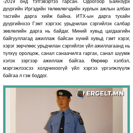
-2019 онд тэтгэвэртээ гарсан. Одоогоор Баянзүрх
дүүргийн Иргэдийн төлөөлөгчдийн хурлын ажлын албан
тасгийн дарга хийж байна. ИТХ-ын дарга тухайн
дүүргийнхээ Гэмт хэргээс урьдчилан сэргийлэх салбар
зөвлөлийн дарга нь байдаг. Миний хувьд цагдаагийн
байгууллагад ажиллаж байсан хүний хувьд гэмт хэрэг,
хэрэг зөрчлөөс урьдчилан сэргийлэх үйл ажиллагаанд нь
түлхүү оролцож, санал санаачилга гаргах, санал шүүмж
хэлэх зэргээр ажиллаж байгаа. Өөрөөр хэлбэл,
мэргэжлээсээ холдчихоогүй үйл хэргээ үргэлжлүүлж
байгаа л гэж боддог.