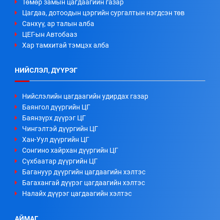
Төмөр замын цагдаагийн газар
Цагдаа, дотоодын цэргийн сургалтын нэгдсэн төв
Санхүү, ар талын алба
ЦЕГ-ын Автобааз
Хар тамхитай тэмцэх алба
НИЙСЛЭЛ, ДҮҮРЭГ
Нийслэлийн цагдаагийн удирдах газар
Баянгол дүүргийн ЦГ
Баянзүрх дүүрэг ЦГ
Чингэлтэй дүүргийн ЦГ
Хан-Уул дүүргийн ЦГ
Сонгино хайрхан дүүргийн ЦГ
Сүхбаатар дүүргийн ЦГ
Багануур дүүргийн цагдаагийн хэлтэс
Багахангай дүүрэг цагдаагийн хэлтэс
Налайх дүүрэг цагдаагийн хэлтэс
АЙМАГ