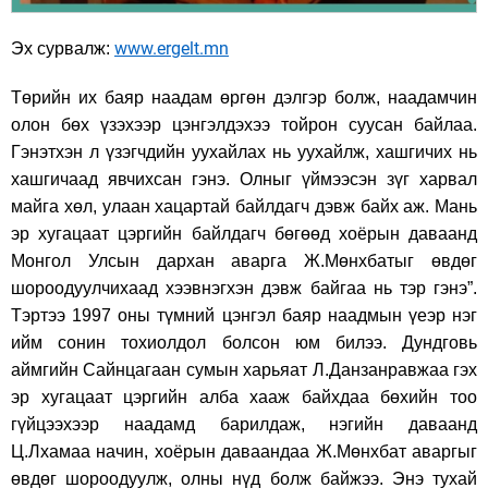
www.ergelt.mn
Эх сурвалж:
Төрийн их баяр наадам өргөн дэлгэр болж, наадамчин
олон бөх үзэхээр цэнгэлдэхээ тойрон суусан байлаа.
Гэнэтхэн л үзэгчдийн уухайлах нь уухайлж, хашгичих нь
хашгичаад явчихсан гэнэ. Олныг үймээсэн зүг харвал
майга хөл, улаан хацартай байлдагч дэвж байх аж. Мань
эр хугацаат цэргийн байлдагч бөгөөд хоёрын даваанд
Монгол Улсын дархан аварга Ж.Мөнхбатыг өвдөг
шороодуулчихаад хээвнэгхэн дэвж байгаа нь тэр гэнэ”.
Тэртээ 1997 оны түмний цэнгэл баяр наадмын үеэр нэг
ийм сонин тохиолдол болсон юм билээ. Дундговь
аймгийн Сайнцагаан сумын харьяат Л.Данзанравжаа гэх
эр хугацаат цэргийн алба хааж байхдаа бөхийн тоо
гүйцээхээр наадамд барилдаж, нэгийн даваанд
Ц.Лхамаа начин, хоёрын даваандаа Ж.Мөнхбат аваргыг
өвдөг шороодуулж, олны нүд болж байжээ. Энэ тухай