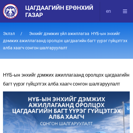
ЦАГДААГИЙН ЕРӨНХИЙ
en
ГАЗАР
Эхлэл
Энхийг дэмжих үйл ажиллагаа НҮБ-ын энхийг
дэмжих ажиллагаанд оролцох цагдаагийн багт үүрэг гүйцэтгэх
алба хаагч сонгон шалгаруулалт
НҮБ-ын энхийг дэмжих ажиллагаанд оролцох цагдаагийн
багт үүрэг гүйцэтгэх алба хаагч сонгон шалгаруулалт