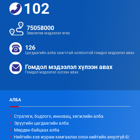
102
75058000
Зөвлөгөө мэдээлэл өгөх
126
Цагдаагийн алба хаагчтай холбоотой гомдол мэдээлэл авах
Гомдол мэдээлэл хүлээн авах
Гомдол мэдээлэл хүлээн авах
АЛБА
Стратеги, бодлого, инновац, хөгжлийн алба
Эрүүгийн цагдаагийн алба
Мөрдөн байцаах алба
Нийтийн хэв журам хамгаалах олон нийтийн аюулгүй б/