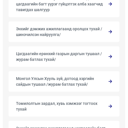
цагдаагийн багт үүрэг гүйцэтгэх алба хаагчид
тавигдах шалгуур
Энхийг дэмжих ажиллагаанд оролцох тухай /
шинэчилсэн найруулга/
Цагдаагийн ерөнхий газрын даргын тушаал /
журам батлах тухай/
Монгол Улсын Хууль зүй, дотоод хэргийн
сайдын тушаал /журам батлах тухай/
Томилолтын зардал, хувь хэмжээг тогтоох
тухай