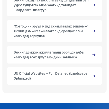
Энхийг сахиулах ажиллагаанд цагдаагийн багт
үүрэг гүйцэтгэх алба хаагчид тавигдах
шаардлага, шалгуур
“Сэтгэцийн эрүүл мэндээ хамгаалах зөвлөмж”
энхийг дэмжих ажиллагаанд оролцох алба
хаагчдад зориулав
Энхийг дэмжих ажиллагаанд оролцох алба
хаагчдад өгөх эрүүл мэндийн зөвлөмж
UN Official Websites – Full Detailed (Landscape
Optimized)