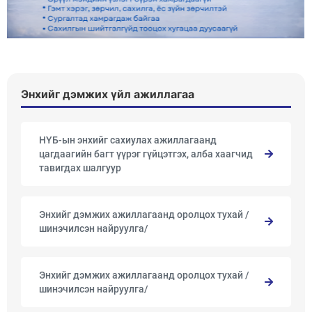
Энхийг дэмжих үйл ажиллагаа
НҮБ-ын энхийг сахиулах ажиллагаанд
цагдаагийн багт үүрэг гүйцэтгэх, алба хаагчид
тавигдах шалгуур
Энхийг дэмжих ажиллагаанд оролцох тухай /
шинэчилсэн найруулга/
Энхийг дэмжих ажиллагаанд оролцох тухай /
шинэчилсэн найруулга/