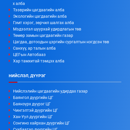
х алба
Тээврийн цагдаагийн алба
Экологийн цагдаагийн алба
Гэмт хэрэг, зөрчил шалгах алба
Мэдээлэл шуурхай удирдлагын төв
Төмөр замын цагдаагийн газар
Цагдаа, дотоодын цэргийн сургалтын нэгдсэн төв
Санхүү, ар талын алба
ЦЕГ-ын Автобааз
Хар тамхитай тэмцэх алба
НИЙСЛЭЛ, ДҮҮРЭГ
Нийслэлийн цагдаагийн удирдах газар
Баянгол дүүргийн ЦГ
Баянзүрх дүүрэг ЦГ
Чингэлтэй дүүргийн ЦГ
Хан-Уул дүүргийн ЦГ
Сонгино хайрхан дүүргийн ЦГ
Сүхбаатар дүүргийн ЦГ